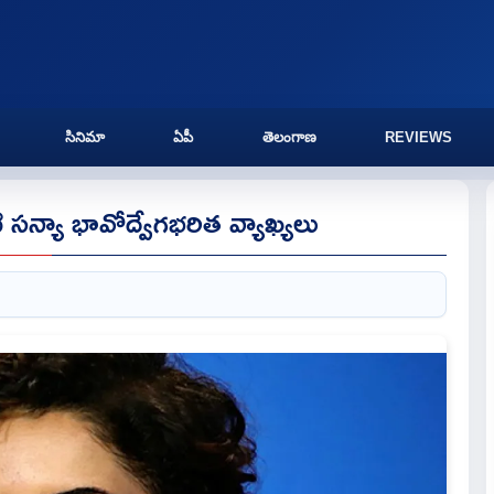
సినిమా
ఏపీ
తెలంగాణ
REVIEWS
స‌న్యా భావోద్వేగ‌భ‌రిత వ్యాఖ్య‌లు