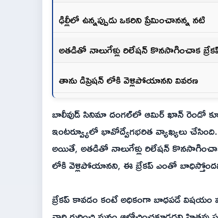
ఢిల్లీలో ఉన్నప్పుడు ఒకరిని ప్రేమించాన‌న్న న‌టి
అత‌డితో నాలుగేళ్లు రిలేష‌న్ కొన‌సాగించాక బ్రేకప
తాను డిప్రెషన్ లోకి వెళ్లిపోయానని వివ‌ర‌ణ
బాలీవుడ్ సినిమా దంగ‌ల్‌లో ఆమిర్ ఖాన్ రెండో కూ
ఇంట‌ర్వ్యూలో భావోద్వేగ‌భ‌రిత వ్యాఖ్య‌లు చేసింది. 
అయితే, అత‌డితో నాలుగేళ్లు రిలేష‌న్ కొన‌సాగించాక
లోకి వెళ్లిపోయానని, ఈ బ్రేకప్ ఎంతో బాధిస్తోంద‌ని
బ్రేక‌ప్ కావ‌డం కంటే అధికంగా బాధ‌ప‌డే విష‌యం మ‌
వారి గురించి మ‌నం ఆలోచించ‌కూడ‌ద‌ని హిత‌వు ప‌లిక