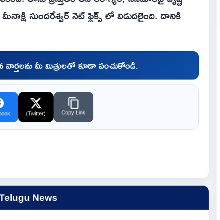
ీనాక్షి సుందరేశ్వర్ నెట్ ఫ్లిక్స్ లో విడుదలైంది. దానికి
చిన వార్తలను మీ మిత్రులతో కూడా పంచుకోండి.
Copy Link
book
(Twitter)
 Telugu News