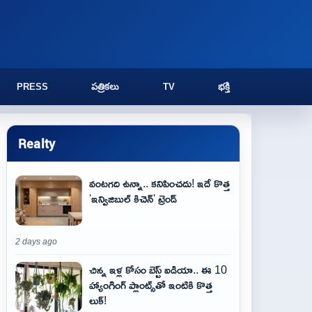
PRESS
పత్రికలు
TV
భక్తి
Realty
వంటగది ఉన్నా.. కనిపించదు! ఇదే కొత్త
'ఇన్విజిబుల్ కిచెన్' ట్రెండ్
2 days ago
చిన్న ఇళ్ల కోసం బెస్ట్ ఐడియా.. ఈ 10
హ్యాంగింగ్ ప్లాంట్స్‌తో ఇంటికి కొత్త
లుక్!