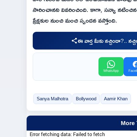
సారించాన‌ని వివ‌రించింది. కాగా, స‌న్యా న‌టించిన‌ మ
ప్రేక్ష‌కుల నుంచి మంచి స్పందన వ‌స్తోంది.
ఈ వార్త మీకు నచ్చిందా?.. నచ్
WhatsApp
Face
Sanya Malhotra
Bollywood
Aamir Khan
More
Error fetching data: Failed to fetch