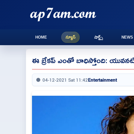
HOME
న్యూస్
షార్ట్స్
NEWS
ఈ బ్రేకప్ ఎంతో బాధిస్తోంది: యువ‌న‌టి 
04-12-2021 Sat 11:42
Entertainment