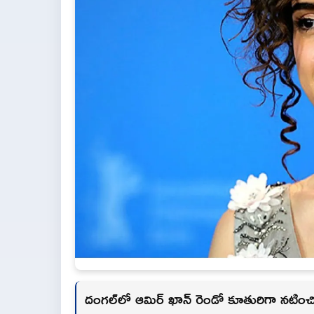
దంగ‌ల్‌లో ఆమిర్ ఖాన్ రెండో కూతురిగా న‌టించ