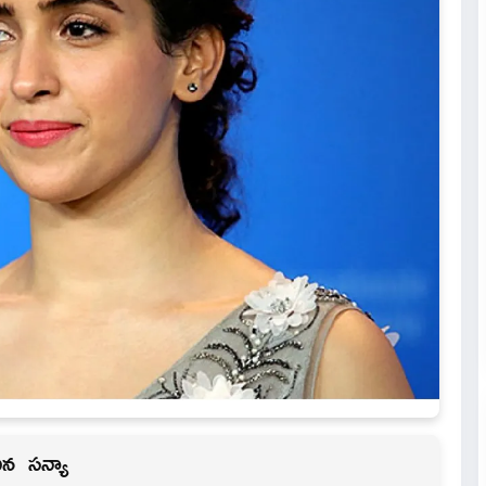
ిన స‌న్యా