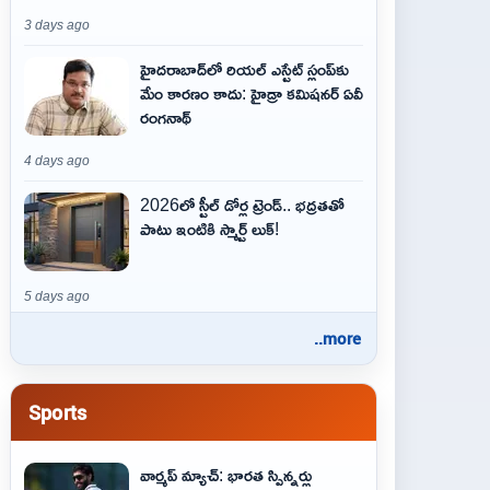
3 days ago
హైదరాబాద్‌లో రియల్ ఎస్టేట్ స్లంప్‌కు
మేం కారణం కాదు: హైడ్రా కమిషనర్ ఏవీ
రంగనాథ్
4 days ago
2026లో స్టీల్ డోర్ల ట్రెండ్.. భద్రతతో
పాటు ఇంటికి స్మార్ట్ లుక్!
5 days ago
..more
Sports
వార్మప్ మ్యాచ్: భారత స్పిన్నర్లు