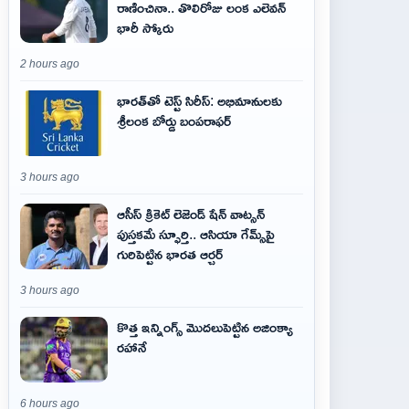
రాణించినా.. తొలిరోజు లంక ఎలెవన్
భారీ స్కోరు
2 hours ago
భారత్‌తో టెస్ట్ సిరీస్: అభిమానులకు
శ్రీలంక బోర్డు బంపరాఫర్
3 hours ago
ఆసీస్ క్రికెట్ లెజెండ్ షేన్ వాట్సన్
పుస్తకమే స్ఫూర్తి.. ఆసియా గేమ్స్‌పై
గురిపెట్టిన భారత ఆర్చర్
3 hours ago
కొత్త ఇన్నింగ్స్ మొదలుపెట్టిన అజింక్యా
రహానే
6 hours ago