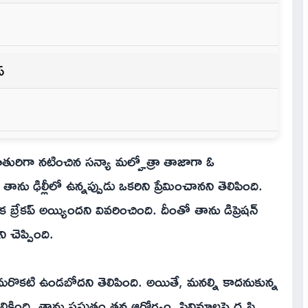
్
తురిగా న‌టించిన స‌న్యా మ‌ల్హోత్రా తాజాగా ఓ
తాను ఢిల్లీలో ఉన్నప్పుడు ఒకరిని ప్రేమించాన‌ని తెలిపింది.
 బ్రేకప్ అయ్యిందని వివ‌రించింది. దీంతో తాను డిప్రెషన్
 చెప్పింది.
రొక‌టి ఉండ‌బోద‌ని తెలిపింది. అయితే, మ‌న‌ల్ని కాద‌నుకున్న
ింది. తాను ప్ర‌స్తుతం త‌న‌ ఆరోగ్యం, సినిమాల‌పై దృష్టి