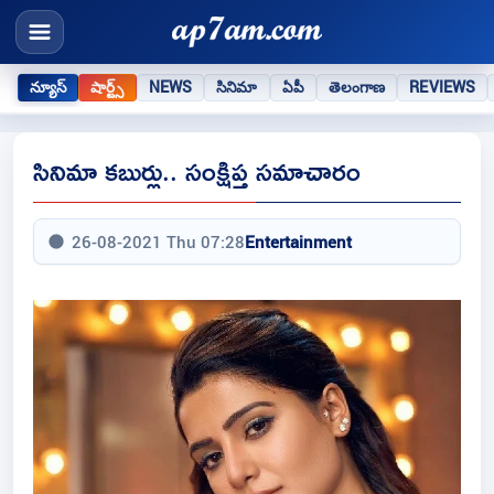
న్యూస్
షార్ట్స్
NEWS
సినిమా
ఏపీ
తెలంగాణ
REVIEWS
సినిమా కబుర్లు.. సంక్షిప్త సమాచారం
26-08-2021 Thu 07:28
Entertainment