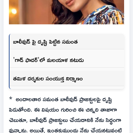
బాలీవుడ్ పై దృష్టి పెట్టిన సమంత
'గాడ్ ఫాదర్'లో మలయాళ నటుడు
తమిళ దర్శకుల సంయుక్త నిర్మాణం
* అందాలతార సమంత బాలీవుడ్ ప్రాజక్టులపై దృష్టి
పెడుతోంది. ఈ విషయం గురించి ఈ చిన్నది తాజాగా
చెబుతూ, బాలీవుడ్ ప్రాజక్టులు చేయడానికి నేను సిద్ధంగా
వున్నాను. అయితే, ఇంతకుముందు నేను చేయనటువంటి