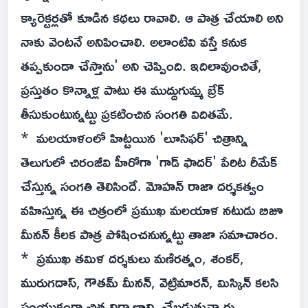
క్యారెక్టర్లతో కూడిన కథలు రావాలి. ఆ పాత్ర చేయాలి అని
నాకు వెంటనే అనిపించాలి. అలాంటివి వస్తే కనుక
తప్పకుండా చేస్తాను' అని చెప్పింది. ఇదిలావుంచితే,
ప్రస్తుతం కొన్నాళ్ల పాటు ఈ ముద్దుగుమ్మ బ్రేక్
తీసుకుంటున్నట్టు ప్రకటించిన సంగతి విదితమే.
* మలయాళంలో హిట్టయిన 'లూసిఫర్' చిత్రాన్ని
తెలుగులో చిరంజీవి హీరోగా 'గాడ్ ఫాదర్' పేరిట రీమేక్
చేస్తున్న సంగతి తెలిసిందే. మోహన్ రాజా దర్శకత్వం
వహిస్తున్న ఈ చిత్రంలో ప్రముఖ మలయాళ నటుడు బిజూ
మీనన్ కీలక పాత్ర పోషించనున్నట్టు తాజా సమాచారం.
* ప్రముఖ తమిళ దర్శకులు మణిరత్నం, శంకర్,
మురుగదాస్, గౌతమ్ మీనన్, వెట్రిమారన్, మిస్కిన్ కలసి
సంయుక్తంగా చిత్ర నిర్మాణాన్ని చేబడుతున్నారు.