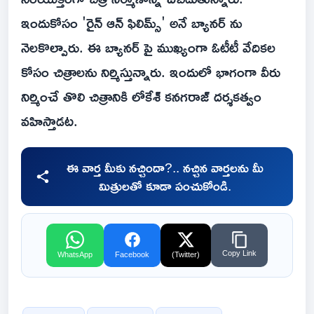
ఇందుకోసం 'రైన్ ఆన్ ఫిలిమ్స్' అనే బ్యానర్ ను
నెలకొల్పారు. ఈ బ్యానర్ పై ముఖ్యంగా ఓటీటీ వేదికల
కోసం చిత్రాలను నిర్మిస్తున్నారు. ఇందులో భాగంగా వీరు
నిర్మించే తొలి చిత్రానికి లోకేశ్ కనగరాజ్ దర్శకత్వం
వహిస్తాడట.
ఈ వార్త మీకు నచ్చిందా?.. నచ్చిన వార్తలను మీ
మిత్రులతో కూడా పంచుకోండి.
Copy Link
WhatsApp
Facebook
(Twitter)