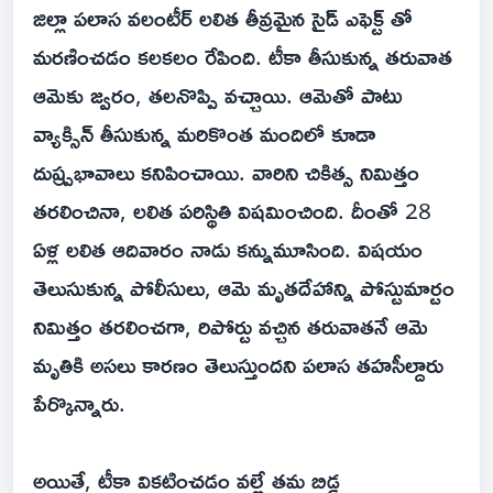
జిల్లా పలాస వలంటీర్ లలిత తీవ్రమైన సైడ్ ఎఫెక్ట్ తో
మరణించడం కలకలం రేపింది. టీకా తీసుకున్న తరువాత
ఆమెకు జ్వరం, తలనొప్పి వచ్చాయి. ఆమెతో పాటు
వ్యాక్సిన్ తీసుకున్న మరికొంత మందిలో కూడా
దుష్ప్రభావాలు కనిపించాయి. వారిని చికిత్స నిమిత్తం
తరలించినా, లలిత పరిస్థితి విషమించింది. దీంతో 28
ఏళ్ల లలిత ఆదివారం నాడు కన్నుమూసింది. విషయం
తెలుసుకున్న పోలీసులు, ఆమె మృతదేహాన్ని పోస్టుమార్టం
నిమిత్తం తరలించగా, రిపోర్టు వచ్చిన తరువాతనే ఆమె
మృతికి అసలు కారణం తెలుస్తుందని పలాస తహసీల్దారు
పేర్కొన్నారు.
అయితే, టీకా వికటించడం వల్లే తమ బిడ్డ