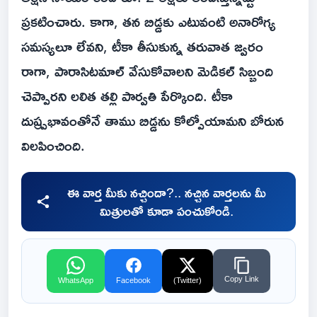
ప్రకటించారు. కాగా, తన బిడ్డకు ఎటువంటి అనారోగ్య
సమస్యలూ లేవని, టీకా తీసుకున్న తరువాత జ్వరం
రాగా, పారాసిటమాల్ వేసుకోవాలని మెడికల్ సిబ్బంది
చెప్పారని లలిత తల్లి పార్వతి పేర్కొంది. టీకా
దుష్ప్రభావంతోనే తాము బిడ్డను కోల్పోయామని బోరున
విలపించింది.
ఈ వార్త మీకు నచ్చిందా?.. నచ్చిన వార్తలను మీ
మిత్రులతో కూడా పంచుకోండి.
Copy Link
WhatsApp
Facebook
(Twitter)