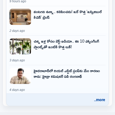
9 hours ago
వంటగది ఉన్నా.. కనిపించదు! ఇదే కొత్త 'ఇన్విజిబుల్
కిచెన్' ట్రెండ్
2 days ago
చిన్న ఇళ్ల కోసం బెస్ట్ ఐడియా.. ఈ 10 హ్యాంగింగ్
ప్లాంట్స్‌తో ఇంటికి కొత్త లుక్!
3 days ago
హైదరాబాద్‌లో రియల్ ఎస్టేట్ స్లంప్‌కు మేం కారణం
కాదు: హైడ్రా కమిషనర్ ఏవీ రంగనాథ్
4 days ago
..more