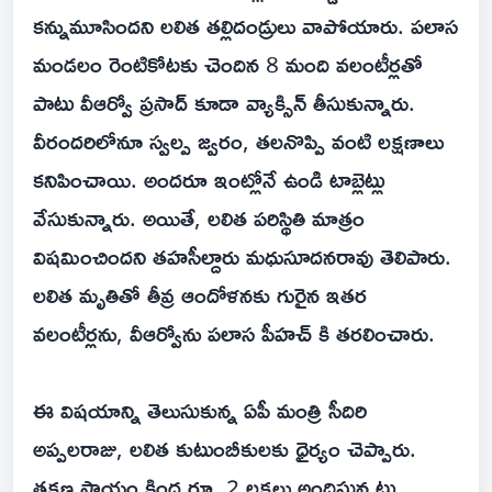
కన్నుమూసిందని లలిత తల్లిదండ్రులు వాపోయారు. పలాస
మండలం రెంటికోటకు చెందిన 8 మంది వలంటీర్లతో
పాటు వీఆర్వో ప్రసాద్ కూడా వ్యాక్సిన్ తీసుకున్నారు.
వీరందరిలోనూ స్వల్ప జ్వరం, తలనొప్పి వంటి లక్షణాలు
కనిపించాయి. అందరూ ఇంట్లోనే ఉండి టాబ్లెట్లు
వేసుకున్నారు. అయితే, లలిత పరిస్థితి మాత్రం
విషమించిందని తహసీల్దారు మధుసూదనరావు తెలిపారు.
లలిత మృతితో తీవ్ర ఆందోళనకు గురైన ఇతర
వలంటీర్లను, వీఆర్వోను పలాస పీహచ్ కి తరలించారు.
ఈ విషయాన్ని తెలుసుకున్న ఏపీ మంత్రి సీదిరి
అప్పలరాజు, లలిత కుటుంబీకులకు ధైర్యం చెప్పారు.
తక్షణ సాయం కింద రూ. 2 లక్షలు అందిస్తున్నట్టు