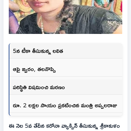
5న టీకా తీసుకున్న లలిత
ఆపై జ్వరం, తలనొప్పి
పరిస్థితి విషమించి మరణం
రూ. 2 లక్షల సాయం ప్రకటించిన మంత్రి అప్పలరాజు
ఈ నెల 5వ తేదీన కరోనా వ్యాక్సిన్ తీసుకున్న శ్రీకాకుళం