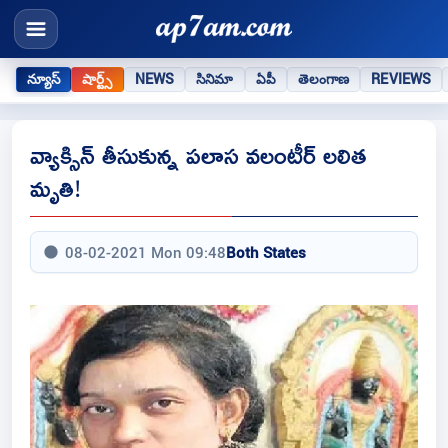
న్యూస్
షార్ట్స్
NEWS
సినిమా
ఏపీ
తెలంగాణ
REVIEWS
వ్యాక్సిన్ తీసుకున్న పలాస వలంటీర్ లలిత
మృతి!
08-02-2021 Mon 09:48
Both States