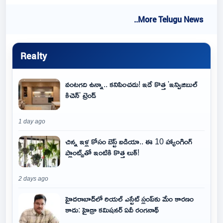
..More Telugu News
Realty
వంటగది ఉన్నా.. కనిపించదు! ఇదే కొత్త 'ఇన్విజిబుల్
కిచెన్' ట్రెండ్
1 day ago
చిన్న ఇళ్ల కోసం బెస్ట్ ఐడియా.. ఈ 10 హ్యాంగింగ్
ప్లాంట్స్‌తో ఇంటికి కొత్త లుక్!
2 days ago
హైదరాబాద్‌లో రియల్ ఎస్టేట్ స్లంప్‌కు మేం కారణం
కాదు: హైడ్రా కమిషనర్ ఏవీ రంగనాథ్