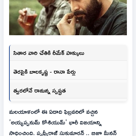
సితార వారి చేతికి రీమేక్ హక్కులు
తెరపైకి బాలకృష్ణ - రానా పేర్లు
త్వరలోనే రానున్న స్పష్టత
మలయాళంలో ఈ ఏడాది ఫిబ్రవరిలో వచ్చిన
'అయ్యప్పనుమ్ కోశియుమ్' భారీ విజయాన్ని
సాధించింది. పృథ్వీరాజ్ సుకుమారన్ .. బిజూ మీనన్