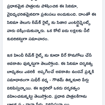
ప్రధానమైన పాత్రలను పోషించిన ఈ సినిమా,
వైవిధ్యభరితమైనదిగా ప్రశంసలు అందుకుంది. దాంతో ఈ
సినిమా తెలుగు రీమేక్ రైట్స్ ను సితార ఎంటర్టైన్మెంట్స్
వారు దక్కించుకున్నారు. ఒక కోటి ఐదు లక్షలకు డీల్
కుదిరినట్టుగా సమాచారం.
ఇక హిందీ రీమేక్ రైట్స్ ను కూడా వీరే కొనుగోలు చేసే
ఆవకాశం వున్నట్టుగా తెలుస్తోంది. ఈ సినిమా దర్శకత్వ
బాధ్యతలు ఎవరికి అప్పగించే అవకాశం ఉందనే ప్రశ్నకి
సమాధానంగా సుధీర్ వర్మ - గౌతమ్ తిన్ననూరి పేర్లు
వినిపిస్తున్నాయి. ఈ ఇద్దరిలో ఒకరు దర్శకత్వం
వహించనున్నట్టు తెలుస్తోంది. ప్రధాన పాత్రలకిగాను
బాలకృష్ణ - రానా పేర్లు వినిపిస్తున్నాయి.