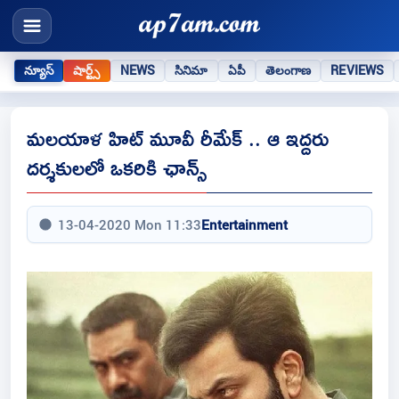
న్యూస్
షార్ట్స్
NEWS
సినిమా
ఏపీ
తెలంగాణ
REVIEWS
మలయాళ హిట్ మూవీ రీమేక్ .. ఆ ఇద్దరు
దర్శకులలో ఒకరికి ఛాన్స్
13-04-2020 Mon 11:33
Entertainment