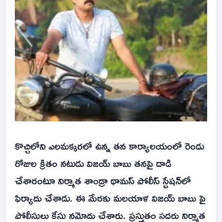
కొచ్చిలోని ఎలమక్కరలో ఉన్న‌ తన కార్యాలయంలో రెండు
రోజుల క్రితం న‌టుడు విజయ్ బాబు తనపై దాడి
చేశారంటూ నిర్మాత‌ శాండ్రా థామస్ పోలీస్ స్టేష‌న్‌లో
ఫిర్యాదు చేశాడు. ఈ మేరకు మలయాళ విజ‌య్ బాబు పై
పోలీసులు కేసు న‌మోదు చేశారు. ప్రస్తుతం స‌ద‌రు నిర్మాత‌