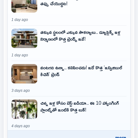
తప్పు చేయొద్దట!
1 day ago
తక్కువ స్థలంలో ఎక్కువ సౌకర్యాలు.. డ్యూప్లెక్స్ ఇళ్ల
నిర్మాణంలో కొత్త ట్రెండ్స్ ఇవే!
1 day ago
వంటగది ఉన్నా.. కనిపించదు! ఇదే కొత్త 'ఇన్విజిబుల్
కిచెన్' ట్రెండ్
3 days ago
చిన్న ఇళ్ల కోసం బెస్ట్ ఐడియా.. ఈ 10 హ్యాంగింగ్
ప్లాంట్స్‌తో ఇంటికి కొత్త లుక్!
4 days ago
..more