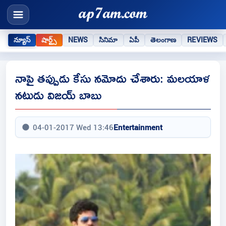
న్యూస్
షార్ట్స్
NEWS
సినిమా
ఏపీ
తెలంగాణ
REVIEWS
నాపై తప్పుడు కేసు నమోదు చేశారు: మలయాళ
నటుడు విజయ్‌ బాబు
04-01-2017 Wed 13:46
Entertainment