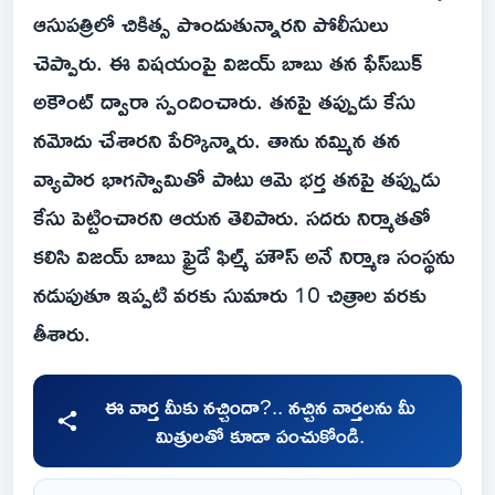
ఆసుపత్రిలో చికిత్స పొందుతున్నారని పోలీసులు
చెప్పారు. ఈ విష‌యంపై విజ‌య్ బాబు త‌న ఫేస్‌బుక్
అకౌంట్ ద్వారా స్పందించారు. తనపై తప్పుడు కేసు
నమోదు చేశార‌ని పేర్కొన్నారు. తాను నమ్మిన తన
వ్యాపార భాగస్వామితో పాటు ఆమె భర్త తనపై తప్పుడు
కేసు పెట్టించార‌ని ఆయ‌న తెలిపారు. స‌ద‌రు నిర్మాత‌తో
క‌లిసి విజయ్ బాబు ఫ్రైడే ఫిల్మ్‌ హౌస్‌ అనే నిర్మాణ సంస్థను
న‌డుపుతూ ఇప్ప‌టి వ‌ర‌కు సుమారు 10 చిత్రాల వ‌ర‌కు
తీశారు.
ఈ వార్త మీకు నచ్చిందా?.. నచ్చిన వార్తలను మీ
మిత్రులతో కూడా పంచుకోండి.