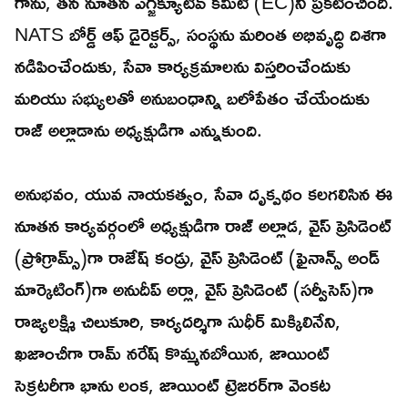
గాను, తన నూతన ఎగ్జిక్యూటివ్ కమిటీ (EC)ని ప్రకటించింది.
NATS బోర్డ్ ఆఫ్ డైరెక్టర్స్, సంస్థను మరింత అభివృద్ధి దిశగా
నడిపించేందుకు, సేవా కార్యక్రమాలను విస్తరించేందుకు
మరియు సభ్యులతో అనుబంధాన్ని బలోపేతం చేయేందుకు
రాజ్ అల్లాడాను అధ్యక్షుడిగా ఎన్నుకుంది.
అనుభవం, యువ నాయకత్వం, సేవా దృక్పథం కలగలిసిన ఈ
నూతన కార్యవర్గంలో అధ్యక్షుడిగా రాజ్ అల్లాడ, వైస్ ప్రెసిడెంట్
(ప్రోగ్రామ్స్)గా రాజేష్ కండ్రు, వైస్ ప్రెసిడెంట్ (ఫైనాన్స్ అండ్
మార్కెటింగ్)గా అనుదీప్ అర్లా, వైస్ ప్రెసిడెంట్ (సర్వీసెస్)గా
రాజ్యలక్ష్మి చిలుకూరి, కార్యదర్శిగా సుధీర్ మిక్కిలినేని,
ఖజాంచీగా రామ్ నరేష్ కొమ్మనబోయిన, జాయింట్
సెక్రటరీగా భాను లంక, జాయింట్ ట్రెజరర్‌గా వెంకట