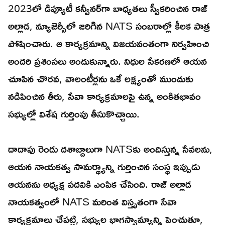
2023లో డిప్యూటీ కన్వీనర్‌గా బాధ్యతలు స్వీకరించిన రాజ్
అల్లాడ, న్యూజెర్సీలో జరిగిన NATS సంబరాల్లో కీలక పాత్ర
పోషించారు. ఆ కార్యక్రమాన్ని విజయవంతంగా నిర్వహించి
అందరి ప్రశంసలు అందుకున్నారు. నిధుల సేకరణలో ఆయన
చూపిన చొరవ, వాలంటీర్లను ఒకే లక్ష్యంతో ముందుకు
నడిపించిన తీరు, సేవా కార్యక్రమాలపై ఉన్న అంకితభావం
సభ్యుల్లో విశేష గుర్తింపు తీసుకొచ్చాయి.
దాదాపు రెండు దశాబ్దాలుగా NATSకు అందిస్తున్న సేవలను,
ఆయన నాయకత్వ సామర్థ్యాన్ని గుర్తించిన సంస్థ ఇప్పుడు
ఆయనను అధ్యక్ష పదవికి ఎంపిక చేసింది. రాజ్ అల్లాడ
నాయకత్వంలో NATS మరింత విస్తృతంగా సేవా
కార్యక్రమాలు చేపట్టి, సభ్యుల భాగస్వామ్యాన్ని పెంచుతూ,