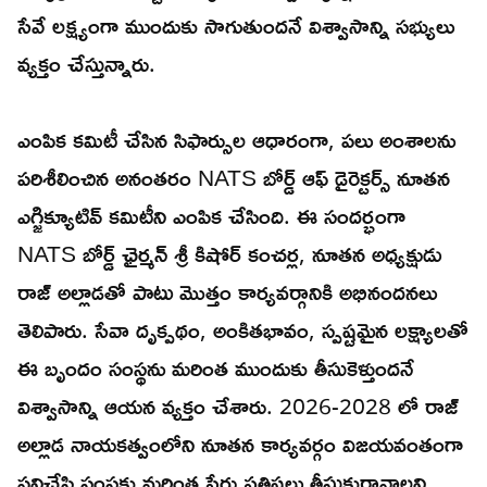
సేవే లక్ష్యంగా ముందుకు సాగుతుందనే విశ్వాసాన్ని సభ్యులు
వ్యక్తం చేస్తున్నారు.
ఎంపిక కమిటీ చేసిన సిఫార్సుల ఆధారంగా, పలు అంశాలను
పరిశీలించిన అనంతరం NATS బోర్డ్ ఆఫ్ డైరెక్టర్స్ నూతన
ఎగ్జిక్యూటివ్ కమిటీని ఎంపిక చేసింది. ఈ సందర్భంగా
NATS బోర్డ్ ఛైర్మన్ శ్రీ కిషోర్ కంచర్ల, నూతన అధ్యక్షుడు
రాజ్ అల్లాడతో పాటు మొత్తం కార్యవర్గానికి అభినందనలు
తెలిపారు. సేవా దృక్పథం, అంకితభావం, స్పష్టమైన లక్ష్యాలతో
ఈ బృందం సంస్థను మరింత ముందుకు తీసుకెళ్తుందనే
విశ్వాసాన్ని ఆయన వ్యక్తం చేశారు. 2026-2028 లో రాజ్
అల్లాడ నాయకత్వంలోని నూతన కార్యవర్గం విజయవంతంగా
పనిచేసి సంస్థకు మరింత పేరు ప్రతిష్ఠలు తీసుకురావాలని