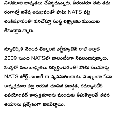
సాకమూరి బాధ్యతలు చేపట్టనున్నారు. వీరందరూ తమ తమ
రంగాల్లో విశేష అనుభవంతో పాటు NATS పట్ల
అంకితభావంతో పనిచేస్తూ సంస్థ లక్ష్యాలను ముందుకు
తీసుకెళ్లనున్నారు.
న్యూజెర్సీకి చెందిన టెక్నాలజీ ఎగ్జిక్యూటివ్ రాజ్ అల్లాడ
2009 నుంచి NATSలో వాలంటీర్‌గా సేవలందిస్తున్నారు.
సంస్థలో పలు బాధ్యతలు నిర్వర్తించడంతో పాటు పలుమార్లు
NATS బోర్డ్ మెంబర్ గా వ్యవహరించారు. ముఖ్యంగా సేవా
కార్యక్రమాల పట్ల ఆయన చూపిన నిబద్ధత, కమ్యూనిటీకి
ఉపయోగపడే కార్యక్రమాలను ముందుకు తీసుకెళ్లాలనే తపన
ఆయనను ప్రత్యేకంగా నిలబెట్టాయి.