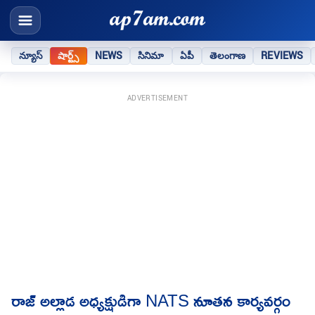
న్యూస్
షార్ట్స్
NEWS
సినిమా
ఏపీ
తెలంగాణ
REVIEWS
ADVERTISEMENT
రాజ్ అల్లాడ అధ్యక్షుడిగా NATS నూతన కార్యవర్గం