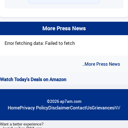
More Press News
Error fetching data: Failed to fetch
..More Press News
Watch Today's Deals on Amazon
©2026 ap7am.com
Home
Privacy Policy
Disclaimer
ContactUs
Grievances
NV
Want a better experience?