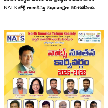
NATS బోర్డ్ ఆకాంక్షిస్తూ శుభాకాంక్షలు తెలియజేసింది.