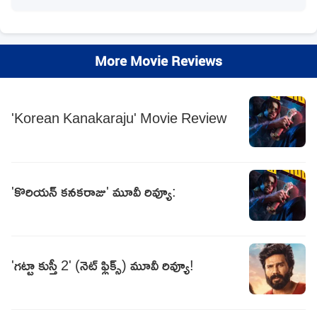
More Movie Reviews
'Korean Kanakaraju' Movie Review
'కొరియన్‌ కనకరాజు' మూవీ రివ్యూ:
'గట్టా కుస్తీ 2' (నెట్ ఫ్లిక్స్) మూవీ రివ్యూ!