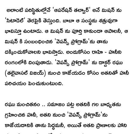
అలాంటి పరిస్థితుల్లోనే 'ఆపరేషన్ తల్వార్' అనే మిషన్ ను
'సిటాడెల్' తెరపైకి తెస్తుంది. బాబా ఆ సంస్థను శత్రువుగా
భావిస్తూ ఉంటాడు. ఆ మిషన్ ను పూర్తి కాకుండా ఆపాలనీ, ఆ
మిషన్ కి సంబంధించిన 'వెపన్స్ ప్రోగ్రామ్'ను తాను
దక్కించుకోవాలని భావిస్తాడు. అందుకోసం రాహి - హనీని
రంగంలోకి దింపుతాడు. 'వెపన్స్ ప్రోగ్రామ్' ను డాక్టర్ రఘు
(తలైవాసల్ విజయ్) నుంచి కాజేయడం కోసం అతనితో హనీ
పరిచయం పెంచుకుంటుంది.
రఘు మంచితనం .. సమాజం పట్ల అతనికి గల బాధ్యతను
గ్రహించిన హనీ, అతని నుంచి 'వెపన్స్ ప్రోగ్రామ్'ను
కాజేయడానికి తాను సిద్ధమనీ, అయితే అతని ప్రాణాలకు హాని