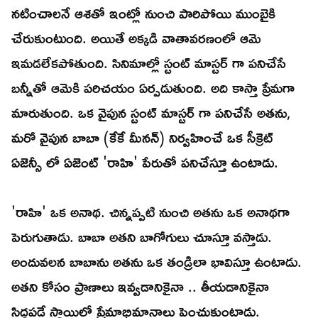
నటించాలనే ఆశతో ఇంట్లో నుంచి పారిపోయి ముంబైకి
చేరుకుంటుంది. అయితే అక్కడి వాతావరణంలో ఆమె
ఇమడలేకపోతుంది. సినిమాల్లో స్టంట్ మాస్టర్ గా పనిచేసే
బన్నీతో ఆమెకి పరిచయం ఏర్పడుతుంది. అది కాస్తా ప్రేమగా
మారుతుంది. ఒక వైపున స్టంట్ మాస్టర్ గా పనిచేసే అతను,
మరో వైపున బాబా (కేకే మీనన్) నిర్వహించే ఒక సీక్రెట్
ఏజెన్సీ లో ఏజెంట్ 'రాహి' పేరుతో పనిచేస్తూ ఉంటాడు.
'రాహి' ఒక అనాథ. చిన్నప్పటి నుంచి అతను ఒక అనాథగా
పెరుగుతాడు. బాబా అతని బాగోగులు చూస్తూ వస్తాడు.
అందువలన బాబాను అతను ఒక తండ్రిలా భావిస్తూ ఉంటాడు.
అతని కోసం ప్రాణాలు ఇవ్వడానికైనా .. తీయడానికైనా
సిద్ధపడే స్థాయిలో ప్రేమాభిమానాలు పెంచుకుంటాడు.