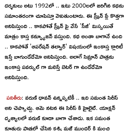
దర్శకులు అటు 1992లో .. ఇటు 2000లలో జరిగిన కథను
సమాంతరంగా చూపిస్తూ వెళుతుంటారు. ఈ స్క్రీన్ ప్లే కొత్తగా
అనిపిస్తుంది .. కాకపోతే స్క్రీన్ పై వేసే 'సీజీ' మిస్సయితే
మాత్రం కాస్త కన్ఫ్యూజన్ వస్తుంది. కథ అంతా బాగానే ఉంది
.. కాకపోతే 'ఆపరేషన్ తల్వార్' విషయంలో ఇంకాస్త క్లారిటీ
ఇస్తే బాగుండేదేమో అనిపిస్తుంది. అలాగే సిమ్రాన్ పాత్రను
ఇంకాస్త పవర్ఫుల్ గా మలిస్తే బెటర్ గా ఉండేదేమో
అనిపిస్తుంది.
పనితీరు
: వరుణ్ ధావన్ ఉన్నప్పటికీ .. ఇది సమంత సిరీస్
అని చెప్పొచ్చు. ఆమె నటన ఈ సిరీస్ కి హైలైట్. యాక్షన్
దృశ్యాలలో వరుణ్ కూడా బాగా చేశాడు. ఇక సమంత
కూతురు పాత్రలో చేసిన కశ్వి మజ్ ముందర్ కి మంచి