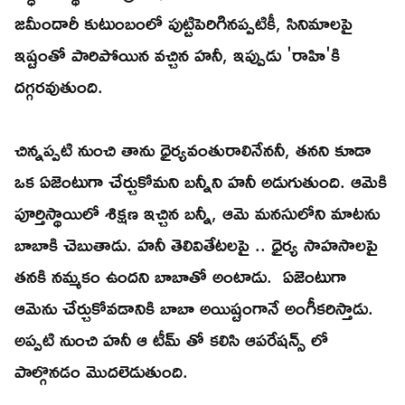
జమీందారీ కుటుంబంలో పుట్టిపెరిగినప్పటికీ, సినిమాలపై
ఇష్టంతో పారిపోయిన వచ్చిన హనీ, ఇప్పుడు 'రాహి'కి
దగ్గరవుతుంది.
చిన్నప్పటి నుంచి తాను ధైర్యవంతురాలినేననీ, తనని కూడా
ఒక ఏజెంటుగా చేర్చుకోమని బన్నీని హనీ అడుగుతుంది. ఆమెకి
పూర్తిస్థాయిలో శిక్షణ ఇచ్చిన బన్నీ, ఆమె మనసులోని మాటను
బాబాకి చెబుతాడు. హనీ తెలివితేటలపై .. ధైర్య సాహసాలపై
తనకి నమ్మకం ఉందని బాబాతో అంటాడు. ఏజెంటుగా
ఆమెను చేర్చుకోవడానికి బాబా అయిష్టంగానే అంగీకరిస్తాడు.
అప్పటి నుంచి హనీ ఆ టీమ్ తో కలిసి ఆపరేషన్స్ లో
పాల్గొనడం మొదలెడుతుంది.