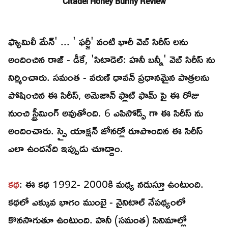
Citadel Honey Bunny Review
ఫ్యామిలీ మేన్' ... ' ఫర్జీ' వంటి భారీ వెబ్ సిరీస్ లను
అందించిన రాజ్ - డీకే, 'సిటాడెల్: హనీ బన్నీ' వెబ్ సిరీస్ ను
నిర్మించారు. సమంత - వరుణ్ ధావన్ ప్రధానమైన పాత్రలను
పోషించిన ఈ సిరీస్, అమెజాన్ ఫ్లాట్ ఫామ్ పై ఈ రోజు
నుంచి స్ట్రీమింగ్ అవుతోంది. 6 ఎపిసోడ్స్ గా ఈ సిరీస్ ను
అందించారు. స్పై యాక్షన్ జోనర్లో రూపొందిన ఈ సిరీస్
ఎలా ఉందనేది ఇప్పుడు చూద్దాం.
కథ
: ఈ కథ 1992- 2000కి మధ్య నడుస్తూ ఉంటుంది.
కథలో ఎక్కువ భాగం ముంబై - నైనిటాల్ నేపథ్యంలో
కొనసాగుతూ ఉంటుంది. హనీ (సమంత) సినిమాల్లో