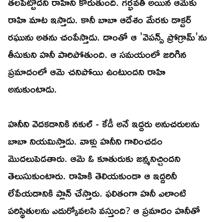
తలపెట్టొదని రాహిని కోరుతుంది. గర్భవతి అయిన ఆమెకు
రాహి మాట ఇస్తాడు. కానీ బాబా ఆదేశం మేరకు డాక్టర్
రఘును అతను చంపేస్తాడు. దాంతో ఆ 'వెపన్స్ ప్రోగ్రామ్'ను
తీసుకుని హనీ పారిపోతుంది. ఆ సమయంలో జరిగిన
ప్రమాదంలో ఆమె చనిపోయి ఉంటుందని రాహి
అనుకుంటాడు.
హనీని వెదకడానికి నకుల్ - కేడీ అనే ఇద్దరు అనుచరులను
బాబా నియమిస్తాడు. వాళ్లు హనీని గాలించడం
మొదలుపెడతారు. ఆమె ఓ కూతురుకు జన్మనిచ్చిందని
తెలుసుకుంటారు. రాహికి తెలియకుండా ఆ ఇద్దరినీ
లేపేయడానికి ప్లాన్ చేస్తారు. ఫలితంగా హనీ ఎలాంటి
పరిస్థితులను ఎదుర్కోవలసి వస్తుంది? ఆ ప్రమాదం హనీతో