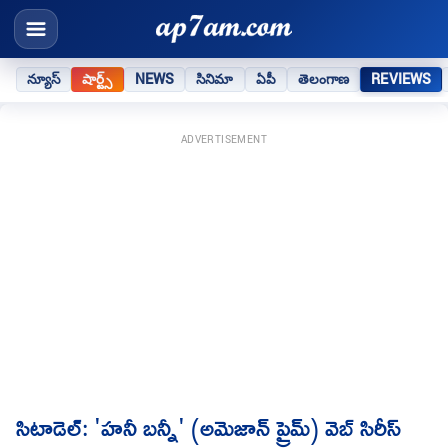
న్యూస్
షార్ట్స్
NEWS
సినిమా
ఏపీ
తెలంగాణ
REVIEWS
ADVERTISEMENT
సిటాడెల్: 'హనీ బన్నీ' (అమెజాన్ ప్రైమ్) వెబ్ సిరీస్