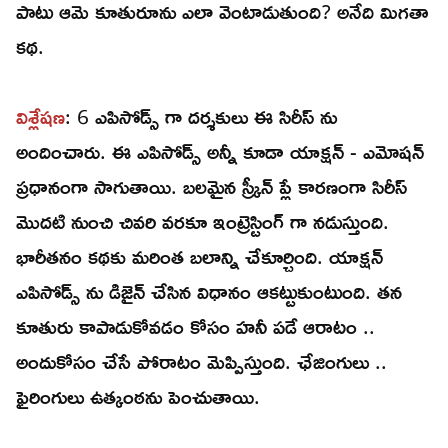
పాటు ఆమె కూతురూను ఎలా వెంటాడుతుంది? అనేది మిగతా
కథ.
విశ్లేషణ
: 6 ఎపిసోడ్స్ గా దర్శకులు ఈ సిరీస్ ను
అందించారు. ఈ ఎపిసోడ్స్ అన్నీ కూడా యాక్షన్ - ఎమోషన్
ప్రధానంగా సాగుతాయి. బలమైన స్క్రీన్ ప్లే కారణంగా సిరీస్
మొదటి నుంచి చివరి వరకూ ఇంట్రెస్టింగ్ గా నడుస్తుంది.
భారీతనం కథకు మరింత బలాన్ని చేకూర్చింది. యాక్షన్
ఎపిసోడ్స్ ను డిజైన్ చేసిన విధానం ఆకట్టుకుంటుంది. తన
కూతురు కాపాడుకోవడం కోసం హనీ పడే ఆరాటం ..
అందుకోసం చేసే పోరాటం మెప్పిస్తుంది. ఛేజింగులు ..
ఫైరింగులు ఉత్కంఠను పెంచుతాయి.