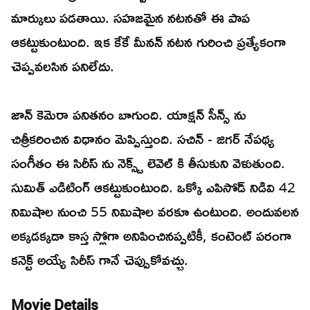
మార్కులు పడతాయి. సహజమైన నటనతో ఈ పాప
ఆకట్టుకుంటుంది. ఇక కేకే మీనన్ నటన గురించి ప్రత్యేకంగా
చెప్పవలసిన పనిలేదు.
జాన్ కెమెరా పనితనం బాగుంది. యాక్షన్ సీన్స్ ను
చిత్రీకరించిన విధానం మెప్పిస్తుంది. సచిన్ - జిగర్ నేపథ్య
సంగీతం ఈ సిరీస్ ను నెక్స్ట్ లెవెల్ కి తీసుకుని వెళుతుంది.
సుమిత్ ఎడిటింగ్ ఆకట్టుకుంటుంది. ఒక్కో ఎపిసోడ్ నిడివి 42
నిమిషాల నుంచి 55 నిమిషాల వరకూ ఉంటుంది. అందువలన
అక్కడక్కడా కాస్త స్లోగా అనిపించినప్పటికీ, కంటెంట్ పరంగా
కనెక్ట్ అయ్యే సిరీస్ గానే చెప్పుకోవచ్చు.
Movie Details