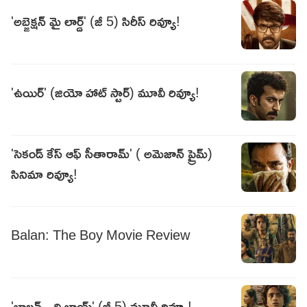
'అబ్జెక్షన్ మై లార్డ్' (జీ 5) సిరీస్ రివ్యూ!
'ఉయిర్' (జియో హాట్ స్టార్) మూవీ రివ్యూ!
'సెకండ్ కేస్ ఆఫ్ సీతారామ్' ( అమెజాన్ ప్రైమ్)
సినిమా రివ్యూ!
Balan: The Boy Movie Review
'బాలన్ - ది బాయ్' (జీ 5) మూవీ రివ్యూ!