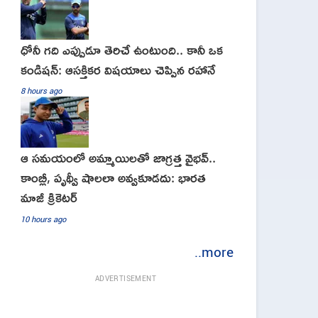
ధోనీ గది ఎప్పుడూ తెరిచే ఉంటుంది.. కానీ ఒక
కండిషన్: ఆసక్తికర విషయాలు చెప్పిన రహానే
8 hours ago
ఆ స‌మ‌యంలో అమ్మాయిల‌తో జాగ్ర‌త్త‌ వైభ‌వ్‌..
కాంబ్లీ, పృథ్వీ షాలలా అవ్వ‌కూడ‌దు: భార‌త
మాజీ క్రికెట‌ర్‌
10 hours ago
..more
ADVERTISEMENT