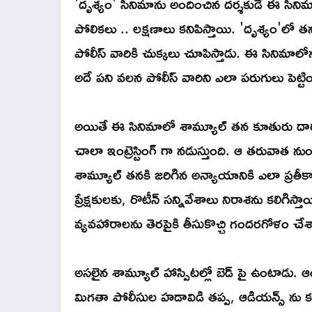
'దృశ్యం' సినిమాను అందించిన దర్శకుడే ఈ సిని
పోలికలు .. లక్షణాలు కనిపిస్తాయి. 'దృశ్యం'లో 
పోలీస్ వారికి చుక్కలు చూపిస్తాడు. ఈ సినిమాలోన
అదే పని వలన పోలీస్ వారిని ఎలా పరుగులు పెట్టి
అయితే ఈ సినిమాలో శామ్యూల్ తన కూతురు ద
చాలా ఇంట్రెస్టింగ్ గా నడుస్తుంది. ఆ తరువాత న
శామ్యూల్ తనకి జరిగిన అన్యాయానికి ఎలా ప్రత
ప్రేక్షకులకు, రొటీన్ సన్నివేశాలు నిరాశను కలి
వ్యవహారాలను తెరపైకి తీసుకొచ్చి గందరగోళం చేశ
అసలైన శామ్యూల్ హాస్పిటల్లో బెడ్ పై ఉంటాడు. 
మిగతా పోలీసుల హడావిడి తప్ప, ఆడియన్స్ ను కద