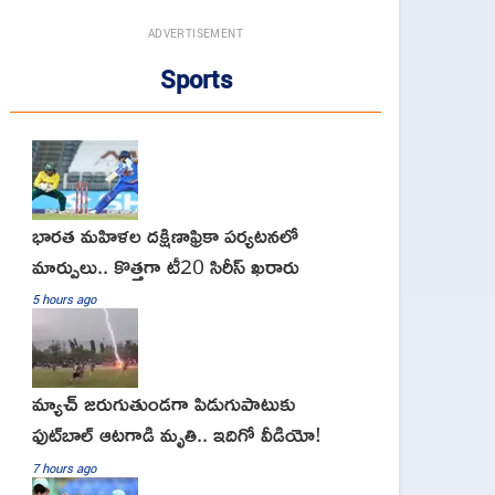
ADVERTISEMENT
Sports
భారత మహిళల దక్షిణాఫ్రికా పర్యటనలో
మార్పులు.. కొత్తగా టీ20 సిరీస్ ఖరారు
5 hours ago
మ్యాచ్ జరుగుతుండగా పిడుగుపాటుకు
ఫుట్‌బాల్ ఆటగాడి మృతి.. ఇదిగో వీడియో!
7 hours ago