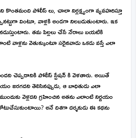
ొంతమంది పోలీస్ లు, చాలా నిర్లక్ష్యంగా వ్యవహరిస్తూ
పినట్టుగా వింటూ, వాళ్లకి అండగా నిలబడుతుంటారు. ఇక
 నడుస్తుంటారు. తమ పిల్లలు చేసే నేరాలు బయటికి
అలాంటి వాళ్లను వెతుక్కుంటూ సరైనవాడు ఒకడు వస్తే ఎలా
 చెప్పడానికి పోలీస్ స్టేషన్ కి వెళతారు. అయితే
న్యాయం జరగదని తెలిసినప్పుడు, ఆ బాధితుడు ఎలా
ేసు ముందుకు వెళ్లదని గ్రహించిన అతను ఎలాంటి నిర్ణయం
ోటుచేసుకుంటాయి? అనే దిశగా దర్శకుడు ఈ కథను