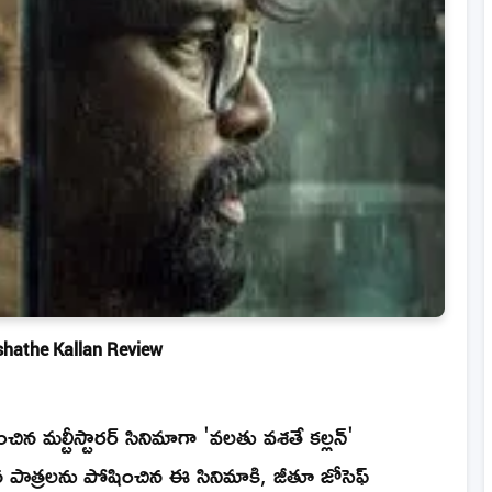
shathe Kallan Review
ిన మల్టీస్టారర్ సినిమాగా 'వలతు వశతే కల్లన్'
మైన పాత్రలను పోషించిన ఈ సినిమాకి, జీతూ జోసెఫ్