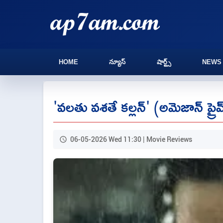
HOME
న్యూస్
షార్ట్స్
NEWS
'వలతు వశతే కల్లన్' (అమెజాన్ ప్రై
06-05-2026 Wed 11:30 | Movie Reviews