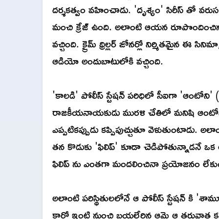
దర్శకత్వం వహించాడు. 'దృశ్యం' సిరీస్ తో వర
మంచి క్రేజ్ ఉంది. అలాంటి ఆయన రూపొందించి
వచ్చింది. క్రైమ్ థ్రిల్లర్ జోనర్లో నిర్మితమైన ఈ సిన
ఆడియో అందుబాటులోకి వచ్చింది.
'కాలడి' పోలీస్ స్టేషన్ పరిధిలో సీఐగా 'ఆంటోని'
రాజకీయనాయకుడు మురళి చేతిలో మనిషి ఆంటోని.
ఎప్పటికప్పుడు కప్పిపుచ్చుతూ వెళుతుంటాడు. అలాం
తన కొడుకు 'ఫిలిప్' కూడా చెడిపోతున్నాడనే
ఫిలిప్ ను ఎంతగా మందలించినా ప్రయోజనం లేక
అలాంటి పరిస్థితులలోనే ఆ పోలీస్ స్టేషన్ కి 'శామ
కార్లో ఇంటి నుంచి బయల్దేరిన ఆమె ఆ తరువాత క