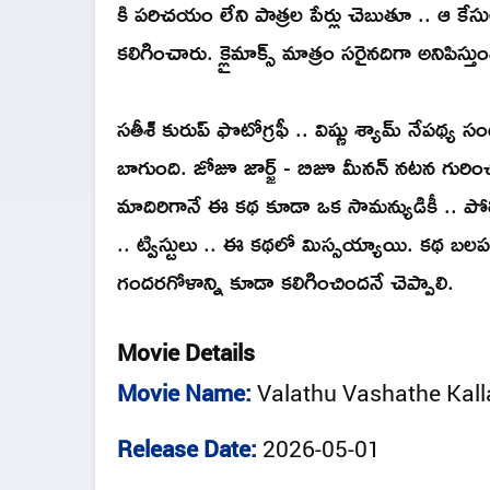
కి పరిచయం లేని పాత్రల పేర్లు చెబుతూ .. ఆ
కలిగించారు. క్లైమాక్స్ మాత్రం సరైనదిగా అనిపిస్తు
సతీశ్ కురుప్ ఫొటోగ్రఫీ .. విష్ణు శ్యామ్ నేపథ్
బాగుంది. జోజూ జార్జ్ - బిజూ మీనన్ నటన గురించి
మాదిరిగానే ఈ కథ కూడా ఒక సామన్యుడికీ .. పోలీస్ 
.. ట్విస్టులు .. ఈ కథలో మిస్సయ్యాయి. కథ బ
గందరగోళాన్ని కూడా కలిగించిందనే చెప్పాలి.
Movie Details
Movie Name:
Valathu Vashathe Kall
Release Date:
2026-05-01