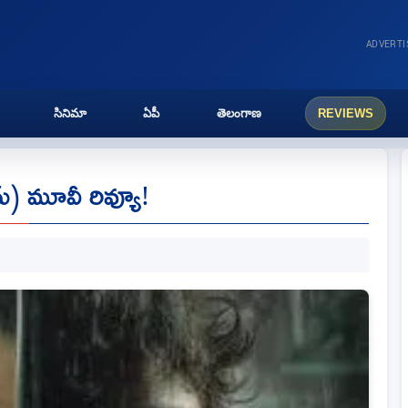
ADVERT
సినిమా
ఏపీ
తెలంగాణ
REVIEWS
మ్) మూవీ రివ్యూ!