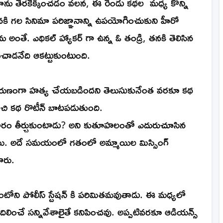
మాను తెరకెక్కించడం వలన, ఈ రెండు కథల మధ్య కొన్ని
తనకి గల సినిమా పరిజ్ఞానాన్ని ఉపయోగించుకుని హీరో
ు అంతే. ఎథికల్ హ్యాకర్ గా ఉన్న ఓ తండ్రి, తనకి తెలిసిన
ంచాడనేది ఆకట్టుకుంటుంది.
ారుణంగా హత్య చేయబడిందని తెలుసుకునేంత వరకూ కథ
ుంచి కథ రొటీన్ బాటపడుతుంది.
ీకారం తీర్చుకుంటాడు? అని కుతూహలంతో ఎదురుచూసిన
గిస్తాయి. అదే సమయంలో గతంలో అమ్మాయిల మిస్సింగ్
ారు.
ఆంటోని పోలీస్ స్టేషన్ కి పరిమితమవుతాడు. ఈ మధ్యలో
ిలించే సన్నివేశాలైతే కనిపించవు. అప్పటివరకూ ఆడియన్స్