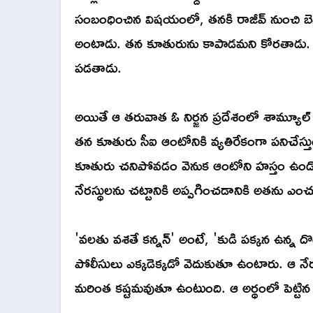
సంబంధించిన విషయంలో, తనకి రాజీవ్ నుంచి బెదిరి
అంటాడు. తన కూతురును కాపాడమని కోరతాడు. 
పడతాడు.
అయితే ఆ తరువాత ఓ నిర్జన ప్రదేశంలో శామ్యూల్ 
తన కూతురు సీఐ ఆంటోనికి వ్యతిరేకంగా పనిచేస్
కూతురు చనిపోవడం వెనుక ఆంటోని హస్తం ఉండొచ్చ
నేరస్థులను చట్టానికి అప్పగించడానికి అతను 
'వలతు వశతే కన్నన్' అంటే, 'కుడి పక్కన ఉన్న 
పోలీసులు ఎక్కడెక్కడో వెదుకుతూ ఉంటారు. ఆ నేరస్
మరింత కష్టమవుతూ ఉంటుంది. ఆ అర్థంలో పెట్టిన 