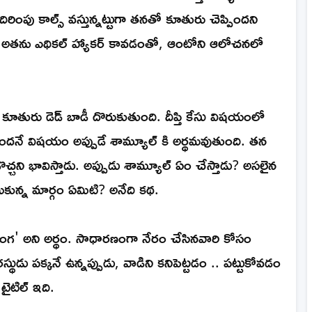
ంపు కాల్స్ వస్తున్నట్టుగా తనతో కూతురు చెప్పిందని
అతను ఎథికల్ హ్యాకర్ కావడంతో, ఆంటోని ఆలోచనలో
కూతురు డెడ్ బాడీ దొరుకుతుంది. దీప్తి కేసు విషయంలో
తుందనే విషయం అప్పుడే శామ్యూల్ కి అర్థమవుతుంది. తన
ని భావిస్తాడు. అప్పుడు శామ్యూల్ ఏం చేస్తాడు? అసలైన
ఎంచుకున్న మార్గం ఏమిటి? అనేది కథ.
దొంగ' అని అర్థం. సాధారణంగా నేరం చేసినవారి కోసం
థుడు పక్కనే ఉన్నప్పుడు, వాడిని కనిపెట్టడం .. పట్టుకోవడం
టైటిల్ ఇది.