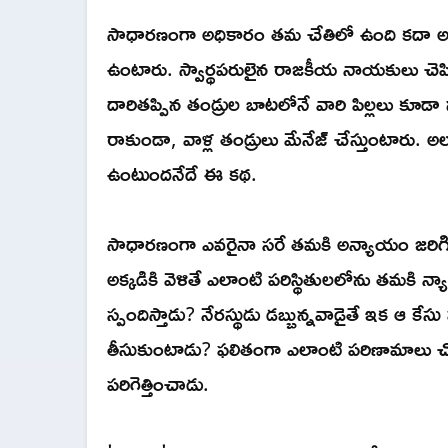
సాధారణంగా అధికారం తమ చేతిలో ఉంది కదా అని క
ఉంటారు. స్వార్థపరులైన రాజకీయ నాయకులు చెప్
దారితప్పిన తండ్రుల బాటలోనే వారి పిల్లలు కూడా
రాకుండా, వాళ్ల తండ్రులు మేనేజ్ చేస్తుంటారు. 
ఉంటుందనేదే ఈ కథ.
సాధారణంగా ఎవరైనా సరే తమకి అన్యాయం జరిగిందని
అక్కడికి వెళితే ఎలాంటి పరిస్థితులలోను తమకి 
స్పందిస్తాడు? నేరస్థుడు డబ్బున్నవాడైతే ఇక ఆ క
తీసుకుంటాడు? ఫలితంగా ఎలాంటి పరిణామాలు చ
పరిగెత్తించాడు.