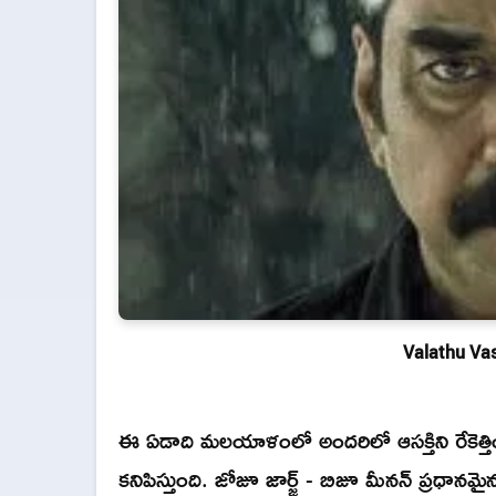
Valathu Va
ఈ ఏడాది మలయాళంలో అందరిలో ఆసక్తిని రేకెత్తించ
కనిపిస్తుంది. జోజూ జార్జ్ - బిజూ మీనన్ ప్రధాన