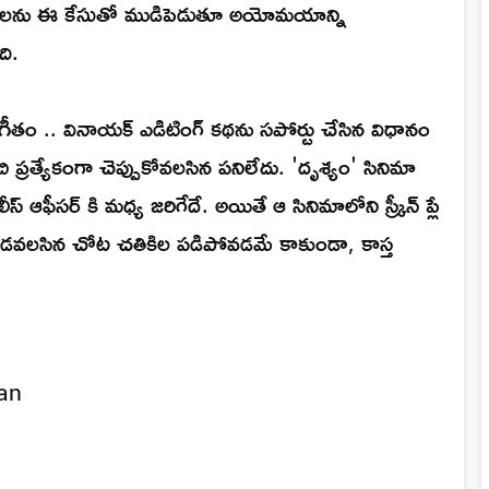
 కేసులను ఈ కేసుతో ముడిపెడుతూ అయోమయాన్ని
ంది.
య సంగీతం .. వినాయక్ ఎడిటింగ్ కథను సపోర్టు చేసిన విధానం
 ప్రత్యేకంగా చెప్పుకోవలసిన పనిలేదు. 'దృశ్యం' సినిమా
ఆఫీసర్ కి మధ్య జరిగేదే. అయితే ఆ సినిమాలోని స్క్రీన్ ప్లే
లపడవలసిన చోట చతికిల పడిపోవడమే కాకుండా, కాస్త
an