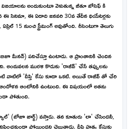
ుస విజయాలను అందుకుంటూ వెళుతున్న జీతూ జోసెఫ్ కి
న ఈ సినిమా, ఈ ఏడాది జనవరి 30వ తేదీన థియేటర్లకు
ిమా, ఏప్రిల్ 15 నుంచి స్ట్రీమింగ్ అవుతోంది. రీసెంటుగా తెలుగు
 (బిజూ మీనన్) పనిచేస్తూ ఉంటాడు. ఆ ప్రాంతానికి చెందిన
 అందువలన మురళి కొడుకు 'రాజీవ్' చేసే తప్పులను
టి వాటిలో 'దీప్తి' కేసు కూడా ఒకటి. అయితే రాజీవ్ తో చేరి
 ఒక ఆందోళన ఆంటోనికి ఉంటుంది. ఈ విషయంలో అతను
ుండా పోతుంది.
్యూల్' (జోజూ జార్జ్) వస్తాడు. తన కూతురు 'లా' చేసిందనీ,
నిపించకుండా పోయిందని చెబుతాడు. దీప్తి హత్య కేసుకు