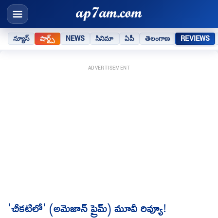
న్యూస్
షార్ట్స్
NEWS
సినిమా
ఏపీ
తెలంగాణ
REVIEWS
ADVERTISEMENT
'చీకటిలో' (అమెజాన్ ప్రైమ్) మూవీ రివ్యూ!