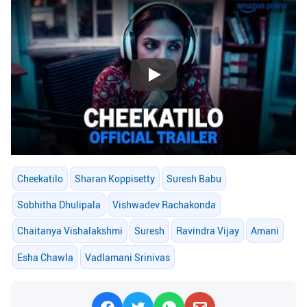
Play
Cheekatilo
Sharan Koppisetty
Suresh Babu
Sobhitha Dhulipala
Vishwadev Rachakonda
Chaitanya Vishalakshmi
Suresh
Ravindra Vijay
Amani
Esha Chawla
Vadlamani Srinivas