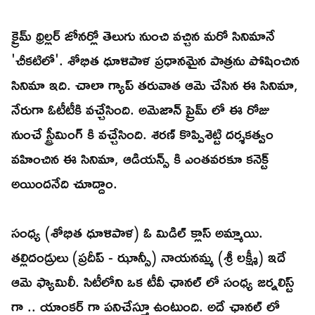
క్రైమ్ థ్రిల్లర్ జోనర్లో తెలుగు నుంచి వచ్చిన మరో సినిమానే
'చీకటిలో'. శోభిత ధూళిపాళ ప్రధానమైన పాత్రను పోషించిన
సినిమా ఇది. చాలా గ్యాప్ తరువాత ఆమె చేసిన ఈ సినిమా,
నేరుగా ఓటీటీకి వచ్చేసింది. అమెజాన్ ప్రైమ్ లో ఈ రోజు
నుంచే స్ట్రీమింగ్ కి వచ్చేసింది. శరణ్ కొప్పిశెట్టి దర్శకత్వం
వహించిన ఈ సినిమా, ఆడియన్స్ కి ఎంతవరకూ కనెక్ట్
అయిందనేది చూద్దాం.
సంధ్య (శోభిత ధూళిపాళ) ఓ మిడిల్ క్లాస్ అమ్మాయి.
తల్లిదండ్రులు (ప్రదీప్ - ఝాన్సీ) నాయనమ్మ (శ్రీ లక్ష్మీ) ఇదే
ఆమె ఫ్యామిలీ. సిటీలోని ఒక టీవీ ఛానల్ లో సంధ్య జర్నలిస్ట్
గా .. యాంకర్ గా పనిచేస్తూ ఉంటుంది. అదే ఛానల్ లో