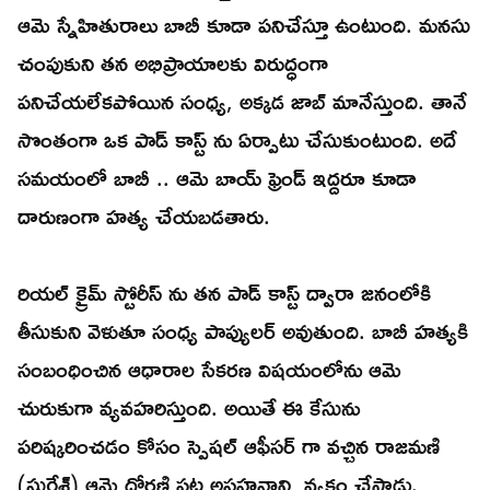
ఆమె స్నేహితురాలు బాబీ కూడా పనిచేస్తూ ఉంటుంది. మనసు
చంపుకుని తన అభిప్రాయాలకు విరుద్ధంగా
పనిచేయలేకపోయిన సంధ్య, అక్కడ జాబ్ మానేస్తుంది. తానే
సొంతంగా ఒక పాడ్ కాస్ట్ ను ఏర్పాటు చేసుకుంటుంది. అదే
సమయంలో బాబీ .. ఆమె బాయ్ ఫ్రెండ్ ఇద్దరూ కూడా
దారుణంగా హత్య చేయబడతారు.
రియల్ క్రైమ్ స్టోరీస్ ను తన పాడ్ కాస్ట్ ద్వారా జనంలోకి
తీసుకుని వెళుతూ సంధ్య పాప్యులర్ అవుతుంది. బాబీ హత్యకి
సంబంధించిన ఆధారాల సేకరణ విషయంలోను ఆమె
చురుకుగా వ్యవహరిస్తుంది. అయితే ఈ కేసును
పరిష్కరించడం కోసం స్పెషల్ ఆఫీసర్ గా వచ్చిన రాజమణి
(సురేశ్) ఆమె ధోరణి పట్ల అసహనాన్ని వ్యక్తం చేస్తాడు.