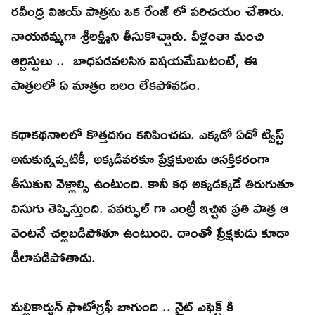
రవీంద్ర విజయ్ పాత్రను ఒక రేంజ్ లో పరిచయం చేశారు.
నాయనమ్మగా శ్రీలక్ష్మిని తీసుకొచ్చారు. వీళ్లంతా మంచి
ఆర్టిస్టులు .. బాధపడవలసిన విషయమేమిటంటే, ఈ
పాత్రలలో ఏ మాత్రం బలం లేకపోవడం.
కథాకథనాలలో కొత్తదనం కనిపించదు. ఎక్కడో ఏదో ట్విస్ట్
అనుకున్నప్పటికీ, అక్కడివరకూ ప్రేక్షకులను ఆసక్తికరంగా
తీసుకుని వెళ్లాల్సి ఉంటుంది. కానీ కథ అక్కడక్కడే తిరుగుతూ
విసుగు తెప్పిస్తుంది. పవర్ఫుల్ గా ఎంట్రీ ఇచ్చిన ప్రతి పాత్ర ఆ
వెంటనే చల్లబడిపోతూ ఉంటుంది. దాంతో ప్రేక్షకుడు కూడా
డీలాపడిపోతాడు.
మల్లికార్జున్ ఫొటోగ్రఫీ బాగుంది .. నైట్ ఎఫెక్ట్ కి