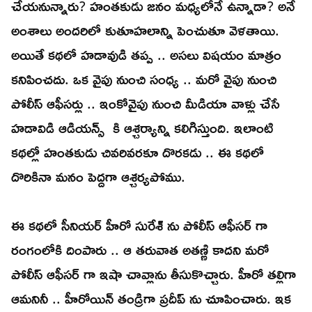
చేయనున్నారు? హంతకుడు జనం మధ్యలోనే ఉన్నాడా? అనే
అంశాలు అందరిలో కుతూహలాన్ని పెంచుతూ వెళతాయి.
అయితే కథలో హడావుడి తప్ప .. అసలు విషయం మాత్రం
కనిపించదు. ఒక వైపు నుంచి సంధ్య .. మరో వైపు నుంచి
పోలీస్ ఆఫీసర్లు .. ఇంకోవైపు నుంచి మీడియా వాళ్లు చేసే
హడావిడి ఆడియన్స్ కి ఆశ్చర్యాన్ని కలిగిస్తుంది. ఇలాంటి
కథల్లో హంతకుడు చివరివరకూ దొరకడు .. ఈ కథలో
దొరికినా మనం పెద్దగా ఆశ్చర్యపోము.
ఈ కథలో సీనియర్ హీరో సురేశ్ ను పోలీస్ ఆఫీసర్ గా
రంగంలోకి దింపారు .. ఆ తరువాత అతణ్ణి కాదని మరో
పోలీస్ ఆఫీసర్ గా ఇషా చావ్లాను తీసుకొచ్చారు. హీరో తల్లిగా
ఆమనినీ .. హీరోయిన్ తండ్రిగా ప్రదీప్ ను చూపించారు. ఇక