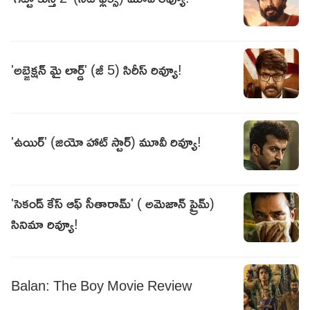
'అబ్జెక్షన్ మై లార్డ్' (జీ 5) సిరీస్ రివ్యూ!
'ఉయిర్' (జియో హాట్ స్టార్) మూవీ రివ్యూ!
'సెకండ్ కేస్ ఆఫ్ సీతారామ్' ( అమెజాన్ ప్రైమ్)
సినిమా రివ్యూ!
Balan: The Boy Movie Review