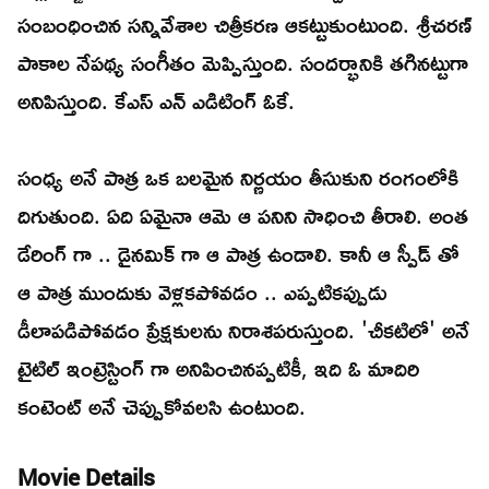
సంబంధించిన సన్నివేశాల చిత్రీకరణ ఆకట్టుకుంటుంది. శ్రీచరణ్
పాకాల నేపథ్య సంగీతం మెప్పిస్తుంది. సందర్భానికి తగినట్టుగా
అనిపిస్తుంది. కేఎస్ ఎన్ ఎడిటింగ్ ఓకే.
సంధ్య అనే పాత్ర ఒక బలమైన నిర్ణయం తీసుకుని రంగంలోకి
దిగుతుంది. ఏది ఏమైనా ఆమె ఆ పనిని సాధించి తీరాలి. అంత
డేరింగ్ గా .. డైనమిక్ గా ఆ పాత్ర ఉండాలి. కానీ ఆ స్పీడ్ తో
ఆ పాత్ర ముందుకు వెళ్లకపోవడం .. ఎప్పటికప్పుడు
డీలాపడిపోవడం ప్రేక్షకులను నిరాశపరుస్తుంది. 'చీకటిలో' అనే
టైటిల్ ఇంట్రెస్టింగ్ గా అనిపించినప్పటికీ, ఇది ఓ మాదిరి
కంటెంట్ అనే చెప్పుకోవలసి ఉంటుంది.
Movie Details