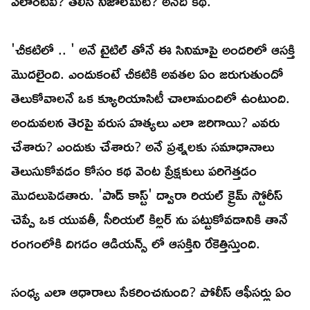
ఎలాంటివి? తెలిసే నిజాలేమిటి? అనేది కథ.
'చీకటిలో .. ' అనే టైటిల్ తోనే ఈ సినిమాపై అందరిలో ఆసక్తి
మొదలైంది. ఎందుకంటే చీకటికి అవతల ఏం జరుగుతుందో
తెలుకోవాలనే ఒక క్యూరియాసిటీ చాలామందిలో ఉంటుంది.
అందువలన తెరపై వరుస హత్యలు ఎలా జరిగాయి? ఎవరు
చేశారు? ఎందుకు చేశారు? అనే ప్రశ్నలకు సమాధానాలు
తెలుసుకోవడం కోసం కథ వెంట ప్రేక్షకులు పరిగెత్తడం
మొదలుపెడతారు. 'పాడ్ కాస్ట్' ద్వారా రియల్ క్రైమ్ స్టోరీస్
చెప్పే ఒక యువతీ, సీరియల్ కిల్లర్ ను పట్టుకోవడానికి తానే
రంగంలోకి దిగడం ఆడియన్స్ లో ఆసక్తిని రేకెత్తిస్తుంది.
సంధ్య ఎలా ఆధారాలు సేకరించనుంది? పోలీస్ ఆఫీసర్లు ఏం