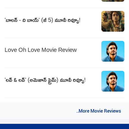
'బాలన్ - ది బాయ్' (జీ 5) మూవీ రివ్యూ!
Love Oh Love Movie Review
'లవ్ ఓ లవ్' (అమెజాన్ ప్రైమ్) మూవీ రివ్యూ!
..More Movie Reviews