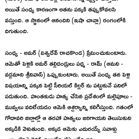
అయితే సంధ్య కారణంగా అతను పక్కకి తప్పుకోవలసి
వస్తుంది. ఆ స్థానంలో ఆనందిని (ఇషా చావ్లా) రంగంలోకి
దిగుతుంది.
సంధ్య - అమర్ (విశ్వదేవ్ రాచకొండ) ప్రేమించుకుంటారు.
ఆమెతో పెళ్లికి అమర్ తల్లిదండ్రులు పద్మ - రామ్ (ఆమని -
వడ్లమాని శ్రీనివాస్) ఒప్పుకుంటారు. అయితే సంధ్య తన పెళ్లి
విషయాన్ని పక్కన పెట్టి సీరియల్ కిల్లర్ ను పట్టుకునే పనిలో
పడుతుంది. హంతకుడు హత్య చేసిన ప్రదేశంలో మల్లెపూలు -
మువ్వలు వదిలేయడం ఆమెకి ఆశ్చర్యాన్ని కలిగిస్తుంది. గతంలో
గోదావరి జిల్లాల్లో ఆ తరహా హత్యలు జరిగాయని తెలుసుకుని
అక్కడికి వెళుతుంది. అక్కడ ఆమెకు ఎదురయ్యే సవాళ్లు