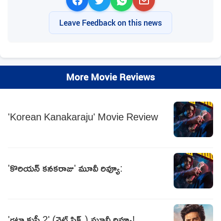
Leave Feedback on this news
More Movie Reviews
'Korean Kanakaraju' Movie Review
'కొరియన్‌ కనకరాజు' మూవీ రివ్యూ:
'గట్టా కుస్తీ 2' (నెట్ ఫ్లిక్స్) మూవీ రివ్యూ!