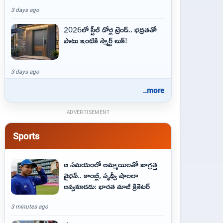
3 days ago
2026లో స్టీల్ డోర్ల ట్రెండ్.. భద్రతతో
పాటు ఇంటికి స్మార్ట్ లుక్!
3 days ago
..more
ADVERTISEMENT
Sports
ఆ స‌మ‌యంలో అమ్మాయిల‌తో జాగ్ర‌త్త‌
వైభ‌వ్‌.. కాంబ్లీ, పృథ్వీ షాలలా
అవ్వ‌కూడ‌దు: భార‌త మాజీ క్రికెట‌ర్‌
3 minutes ago