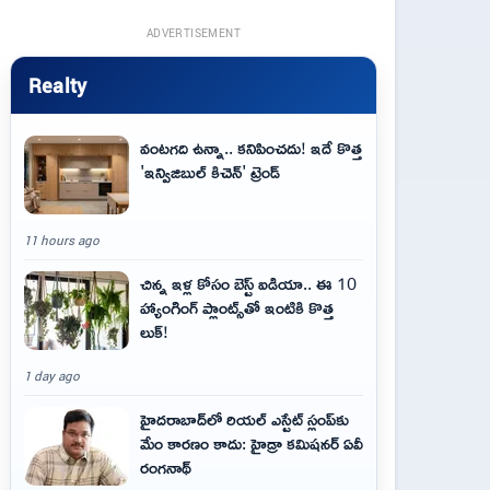
ADVERTISEMENT
Realty
వంటగది ఉన్నా.. కనిపించదు! ఇదే కొత్త
'ఇన్విజిబుల్ కిచెన్' ట్రెండ్
11 hours ago
చిన్న ఇళ్ల కోసం బెస్ట్ ఐడియా.. ఈ 10
హ్యాంగింగ్ ప్లాంట్స్‌తో ఇంటికి కొత్త
లుక్!
1 day ago
హైదరాబాద్‌లో రియల్ ఎస్టేట్ స్లంప్‌కు
మేం కారణం కాదు: హైడ్రా కమిషనర్ ఏవీ
రంగనాథ్