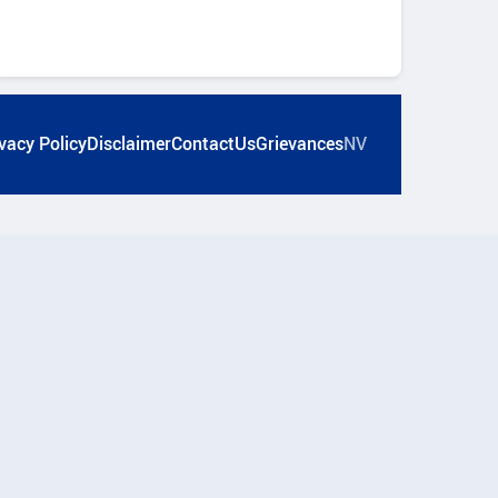
vacy Policy
Disclaimer
ContactUs
Grievances
NV