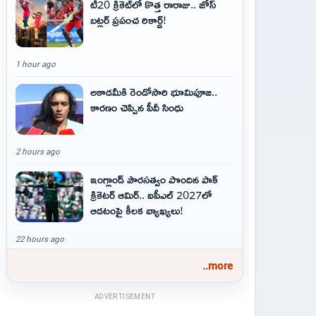
టీ20 క్రికెట్‌లో కొత్త రారాజు.. జోస్
బట్లర్ ప్ర‌పంచ రికార్డ్‌!
1 hour ago
అకాడమీకి రెండోసారి భూమిపూజ..
కారణం చెప్పిన పీవీ సింధు
2 hours ago
ఇంగ్లాండ్ పౌరసత్వం పొందిన పాక్
క్రికెటర్ ఆమిర్.. ఐపీఎల్ 2027లో
ఆడటంపై కీలక వ్యాఖ్యలు!
22 hours ago
..more
ADVERTISEMENT