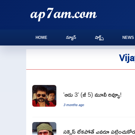
HOME
న్యూస్
షార్ట్స్
NEWS
Vija
'ఆడు 3' (జీ 5) మూవీ రివ్యూ!
3 months ago
సక్సెస్ లేకపోతే ఎవరూ పట్టించుకో