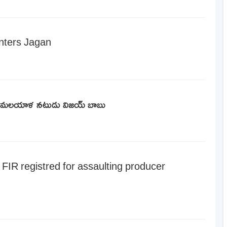
nters Jagan
ు: మలయాళ నటుడు విజయ్‌ బాబు
; FIR registred for assaulting producer