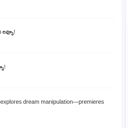
 రివ్యూ!
యూ!
’ explores dream manipulation—premieres