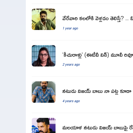
వేరేవారి కలలోకి వెళ్లడం తెలిస్తే? .
1 year ago
'కీచురాళ్లు' (ఈటీవీ విన్) మూవీ రివ్
2 years ago
నటుడు విజయ్ బాబు నా పట్ల కూడా 
4 years ago
మలయాళ నటుడు విజయ్ బాబుపై రేప్ క