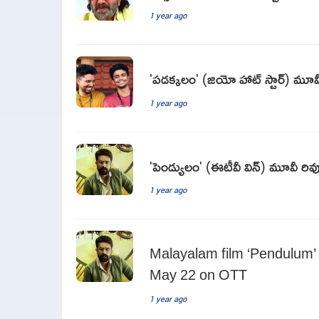
1 year ago
'పడక్కలం' (జియో హాట్ స్టార్) మూవీ
1 year ago
'పెండ్యులం' (ఈటీవీ విన్) మూవీ రివ్
1 year ago
Malayalam film ‘Pendulum
May 22 on OTT
1 year ago