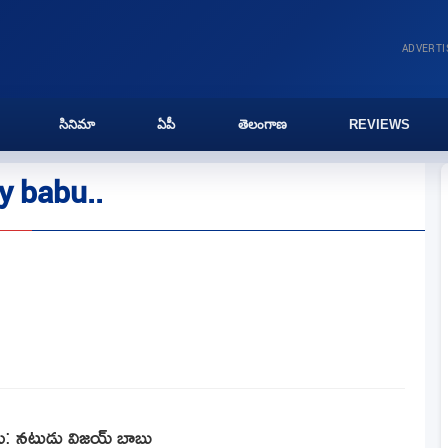
ADVERT
సినిమా
ఏపీ
తెలంగాణ
REVIEWS
y babu..
రు: నటుడు విజయ్ బాబు