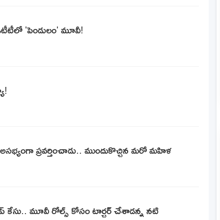
. ఓటీటీలో 'పెండులం' మూవీ!
యూ!
అసభ్యంగా ప్రవర్తించాడు.. ముందుకొచ్చిన మరో మహిళ
ేసు.. మూవీ రోల్స్ కోసం టార్చర్ చేశాడన్న నటి