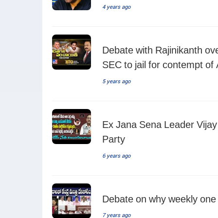
4 years ago
Debate with Rajinikanth ov
SEC to jail for contempt o
5 years ago
Ex Jana Sena Leader Vijay
Party
6 years ago
Debate on why weekly one U
7 years ago