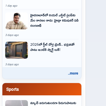
1 day ago
హైదరాబాద్‌లో రియల్ ఎస్టేట్ స్లంప్‌కు
మేం కారణం కాదు: హైడ్రా కమిషనర్ ఏవీ
రంగనాథ్
3 days ago
2026లో స్టీల్ డోర్ల ట్రెండ్.. భద్రతతో
పాటు ఇంటికి స్మార్ట్ లుక్!
3 days ago
..more
Sports
మ్యాచ్ జరుగుతుండగా పిడుగుపాటుకు