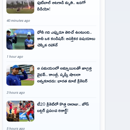
ఫుట్‌బాల్ ఆటగాడి మృతి.. ఇదిగో
వీడియో!
40 minutes ago
ధోనీ గది ఎప్పుడూ తెరిచే ఉంటుంది..
కానీ ఒక కండిషన్: ఆసక్తికర విషయాలు
చెప్పిన రహానే
1 hour ago
ఆ స‌మ‌యంలో అమ్మాయిల‌తో జాగ్ర‌త్త‌
వైభ‌వ్‌.. కాంబ్లీ, పృథ్వీ షాలలా
అవ్వ‌కూడ‌దు: భార‌త మాజీ క్రికెట‌ర్‌
3 hours ago
టీ20 క్రికెట్‌లో కొత్త రారాజు.. జోస్
బట్లర్ ప్ర‌పంచ రికార్డ్‌!
5 hours ago