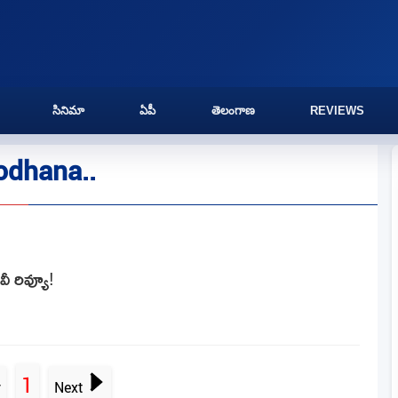
సినిమా
ఏపీ
తెలంగాణ
REVIEWS
odhana..
ీ రివ్యూ!
1
v
Next