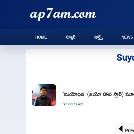
HOME
న్యూస్
షార్ట్స్
NEWS
Suy
'సుయోధన' (జియో హాట్ స్టార్) మూవ
3 months ago
Pre