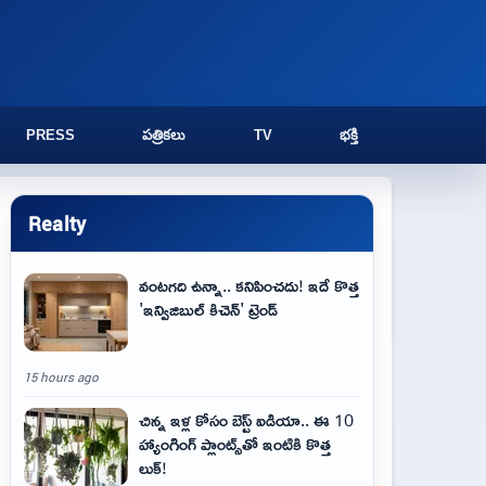
PRESS
పత్రికలు
TV
భక్తి
Realty
వంటగది ఉన్నా.. కనిపించదు! ఇదే కొత్త
'ఇన్విజిబుల్ కిచెన్' ట్రెండ్
15 hours ago
చిన్న ఇళ్ల కోసం బెస్ట్ ఐడియా.. ఈ 10
హ్యాంగింగ్ ప్లాంట్స్‌తో ఇంటికి కొత్త
లుక్!