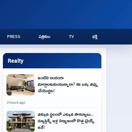
PRESS
పత్రికలు
TV
భక్తి
Realty
ఇంటిని అందంగా
మార్చాలనుకుంటున్నారా? ఈ ఒక్క తప్పు
చేయొద్దట!
3 hours ago
తక్కువ స్థలంలో ఎక్కువ సౌకర్యాలు..
డ్యూప్లెక్స్ ఇళ్ల నిర్మాణంలో కొత్త ట్రెండ్స్
ఇవే!