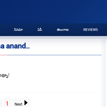
సినిమా
ఏపీ
తెలంగాణ
REVIEWS
a anand..
ివ్యూ!
1
v
Next