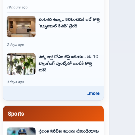
19 hours ago
వంటగది ఉన్నా.. కనిపించదు! ఇదే కొత్త
'ఇన్విజిబుల్ కిచెన్' ట్రెండ్
2 days ago
చిన్న ఇళ్ల కోసం బెస్ట్ ఐడియా.. ఈ 10
హ్యాంగింగ్ ప్లాంట్స్‌తో ఇంటికి కొత్త
లుక్!
3 days ago
..more
Sports
శ్రీలంక సిరీస్‌కు ముందు టీమిండియాకు