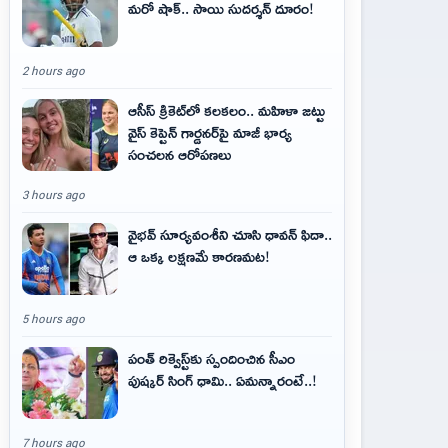
మరో షాక్‌.. సాయి సుదర్శన్‌ దూరం!
2 hours ago
ఆసీస్ క్రికెట్‌లో కలకలం.. మహిళా జట్టు
వైస్ కెప్టెన్ గార్డనర్‌పై మాజీ భార్య
సంచలన ఆరోపణలు
3 hours ago
వైభవ్‌ సూర్యవంశీని చూసి ధావన్‌ ఫిదా..
ఆ ఒక్క లక్షణమే కారణమట!
5 hours ago
పంత్ రిక్వెస్ట్‌కు స్పందించిన సీఎం
పుష్కర్ సింగ్ ధామి.. ఏమ‌న్నారంటే..!
7 hours ago