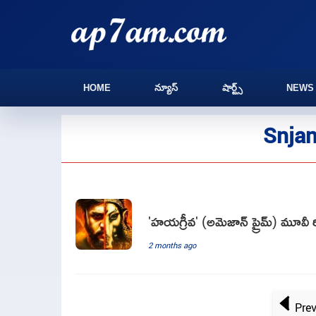
HOME
న్యూస్
షార్ట్స్
NEWS
Snjan
'హయగ్రీవ' (అమెజాన్ ప్రైమ్) మూవీ ర
2 months ago
Pre