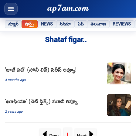
న్యూస్
షార్ట్స్
NEWS
సినిమా
ఏపీ
తెలంగాణ
REVIEWS
Shataf figar..
'జాజ్ సిటీ' (సోనీ లివ్) సిరీస్ రివ్యూ!
4 months ago
'ఖూఫియా' (నెట్ ఫ్లిక్స్) మూవీ రివ్యూ
2 years ago
1
Prev
Next