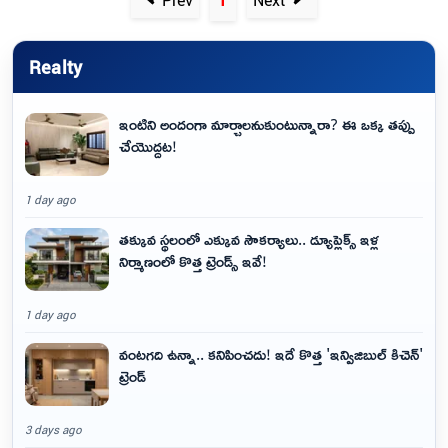
Realty
ఇంటిని అందంగా మార్చాలనుకుంటున్నారా? ఈ ఒక్క తప్పు
చేయొద్దట!
1 day ago
తక్కువ స్థలంలో ఎక్కువ సౌకర్యాలు.. డ్యూప్లెక్స్ ఇళ్ల
నిర్మాణంలో కొత్త ట్రెండ్స్ ఇవే!
1 day ago
వంటగది ఉన్నా.. కనిపించదు! ఇదే కొత్త 'ఇన్విజిబుల్ కిచెన్'
ట్రెండ్
3 days ago