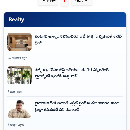
Realty
వంటగది ఉన్నా.. కనిపించదు! ఇదే కొత్త 'ఇన్విజిబుల్ కిచెన్'
ట్రెండ్
20 hours ago
చిన్న ఇళ్ల కోసం బెస్ట్ ఐడియా.. ఈ 10 హ్యాంగింగ్
ప్లాంట్స్‌తో ఇంటికి కొత్త లుక్!
1 day ago
హైదరాబాద్‌లో రియల్ ఎస్టేట్ స్లంప్‌కు మేం కారణం కాదు:
హైడ్రా కమిషనర్ ఏవీ రంగనాథ్
3 days ago