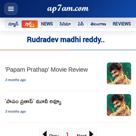
న్యూస్
షార్ట్స్
NEWS
సినిమా
ఏపీ
తెలంగాణ
REVIEWS
Rudradev madhi reddy..
'Papam Prathap' Movie Review
3 months ago
'పాపం ప్రతాప్‌' మూవీ రివ్యూ
3 months ago
1
Prev
Next