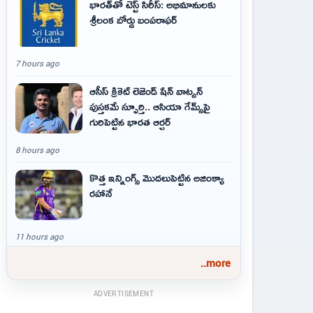
భారత్‌తో టెస్ట్ సిరీస్: అభిమానులకు
శ్రీలంక బోర్డు బంపరాఫర్
7 hours ago
ఆసీస్ క్రికెట్ లెజెండ్ షేన్ వాట్సన్
పుస్తకమే స్ఫూర్తి.. ఆసియా గేమ్స్‌పై
గురిపెట్టిన భారత ఆర్చర్
8 hours ago
కొత్త ఇన్నింగ్స్ మొదలుపెట్టిన అజింక్యా
రహానే
11 hours ago
..more
ADVERTISEMENT