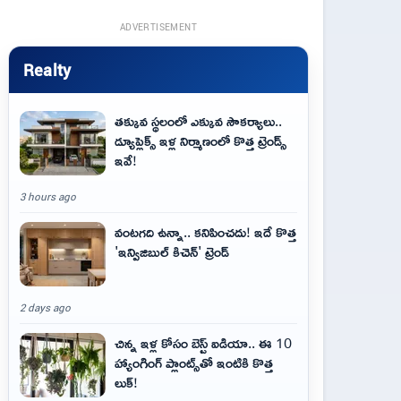
ADVERTISEMENT
Realty
తక్కువ స్థలంలో ఎక్కువ సౌకర్యాలు..
డ్యూప్లెక్స్ ఇళ్ల నిర్మాణంలో కొత్త ట్రెండ్స్
ఇవే!
3 hours ago
వంటగది ఉన్నా.. కనిపించదు! ఇదే కొత్త
'ఇన్విజిబుల్ కిచెన్' ట్రెండ్
2 days ago
చిన్న ఇళ్ల కోసం బెస్ట్ ఐడియా.. ఈ 10
హ్యాంగింగ్ ప్లాంట్స్‌తో ఇంటికి కొత్త
లుక్!