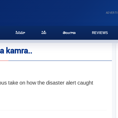
ADVERT
సినిమా
ఏపీ
తెలంగాణ
REVIEWS
ka kamra..
ous take on how the disaster alert caught