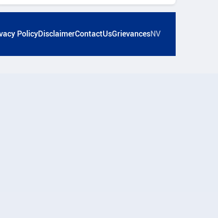
vacy Policy
Disclaimer
ContactUs
Grievances
NV