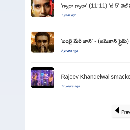
'గ్యారా గ్యారా' (11:11) 'జీ 5' వెబ్ స
1 year ago
'బంబై మేరీ జాన్' - (అమెజాన్ ప్రైమ్) వ
2 years ago
Rajeev Khandelwal smacked
11 years ago
Pre