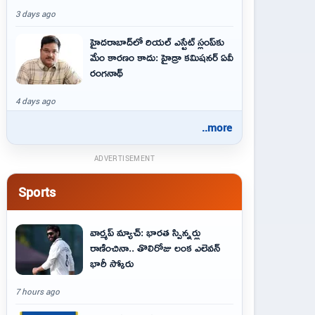
3 days ago
హైదరాబాద్‌లో రియల్ ఎస్టేట్ స్లంప్‌కు
మేం కారణం కాదు: హైడ్రా కమిషనర్ ఏవీ
రంగనాథ్
4 days ago
..more
ADVERTISEMENT
Sports
వార్మప్ మ్యాచ్: భారత స్పిన్నర్లు
రాణించినా.. తొలిరోజు లంక ఎలెవన్
భారీ స్కోరు
7 hours ago