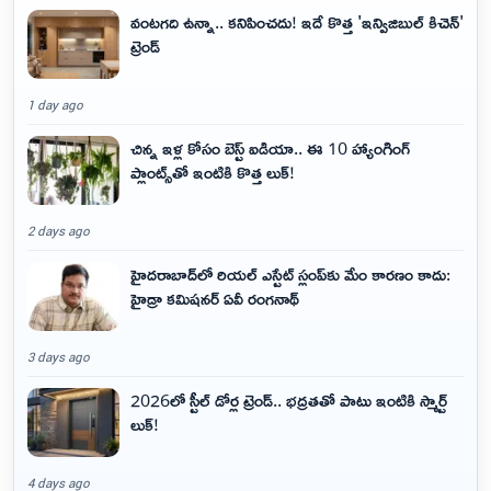
వంటగది ఉన్నా.. కనిపించదు! ఇదే కొత్త 'ఇన్విజిబుల్ కిచెన్'
ట్రెండ్
1 day ago
చిన్న ఇళ్ల కోసం బెస్ట్ ఐడియా.. ఈ 10 హ్యాంగింగ్
ప్లాంట్స్‌తో ఇంటికి కొత్త లుక్!
2 days ago
హైదరాబాద్‌లో రియల్ ఎస్టేట్ స్లంప్‌కు మేం కారణం కాదు:
హైడ్రా కమిషనర్ ఏవీ రంగనాథ్
3 days ago
2026లో స్టీల్ డోర్ల ట్రెండ్.. భద్రతతో పాటు ఇంటికి స్మార్ట్
లుక్!
4 days ago