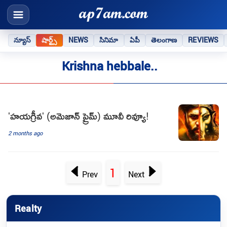
న్యూస్
షార్ట్స్
NEWS
సినిమా
ఏపీ
తెలంగాణ
REVIEWS
Krishna hebbale..
'హయగ్రీవ' (అమెజాన్ ప్రైమ్) మూవీ రివ్యూ!
2 months ago
1
Prev
Next
Realty