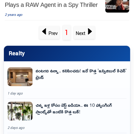
Plays a RAW Agent in a Spy Thriller
2 years ago
1
Prev
Next
Realty
వంటగది ఉన్నా.. కనిపించదు! ఇదే కొత్త 'ఇన్విజిబుల్ కిచెన్'
ట్రెండ్
1 day ago
చిన్న ఇళ్ల కోసం బెస్ట్ ఐడియా.. ఈ 10 హ్యాంగింగ్
ప్లాంట్స్‌తో ఇంటికి కొత్త లుక్!
2 days ago