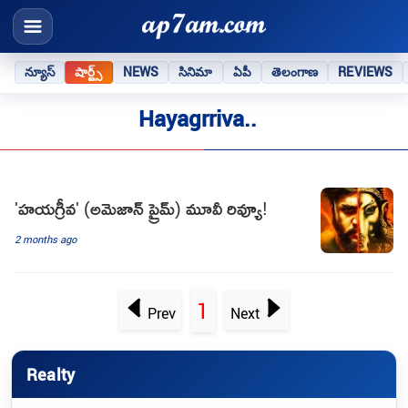
న్యూస్
షార్ట్స్
NEWS
సినిమా
ఏపీ
తెలంగాణ
REVIEWS
Hayagrriva..
'హయగ్రీవ' (అమెజాన్ ప్రైమ్) మూవీ రివ్యూ!
2 months ago
1
Prev
Next
Realty