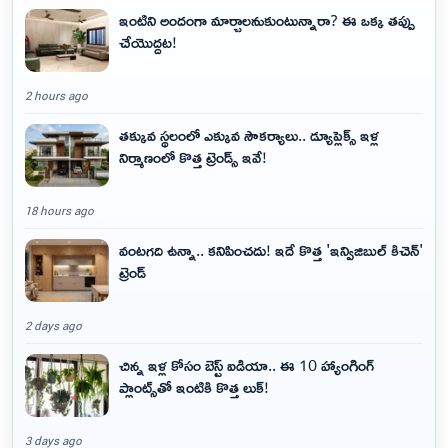
ఇంటిని అందంగా మార్చాలనుకుంటున్నారా? ఈ ఒక్క తప్పు
చేయొద్దట!
2 hours ago
తక్కువ స్థలంలో ఎక్కువ సౌకర్యాలు.. డ్యూప్లెక్స్ ఇళ్ల
నిర్మాణంలో కొత్త ట్రెండ్స్ ఇవే!
18 hours ago
వంటగది ఉన్నా.. కనిపించదు! ఇదే కొత్త 'ఇన్విజిబుల్ కిచెన్'
ట్రెండ్
2 days ago
చిన్న ఇళ్ల కోసం బెస్ట్ ఐడియా.. ఈ 10 హ్యాంగింగ్
ప్లాంట్స్‌తో ఇంటికి కొత్త లుక్!
3 days ago