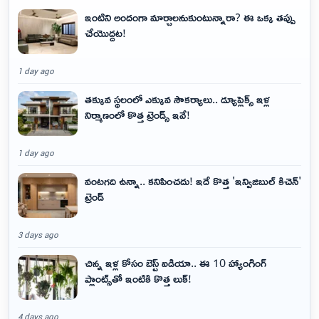
ఇంటిని అందంగా మార్చాలనుకుంటున్నారా? ఈ ఒక్క తప్పు
చేయొద్దట!
1 day ago
తక్కువ స్థలంలో ఎక్కువ సౌకర్యాలు.. డ్యూప్లెక్స్ ఇళ్ల
నిర్మాణంలో కొత్త ట్రెండ్స్ ఇవే!
1 day ago
వంటగది ఉన్నా.. కనిపించదు! ఇదే కొత్త 'ఇన్విజిబుల్ కిచెన్'
ట్రెండ్
3 days ago
చిన్న ఇళ్ల కోసం బెస్ట్ ఐడియా.. ఈ 10 హ్యాంగింగ్
ప్లాంట్స్‌తో ఇంటికి కొత్త లుక్!
4 days ago