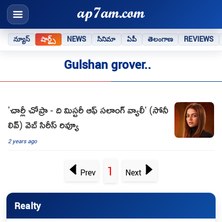
న్యూస్
షార్ట్స్
NEWS
సినిమా
ఏపీ
తెలంగాణ
REVIEWS
Gulshan grover..
'చార్లీ చోప్రా - ది మిస్టరీ ఆఫ్ సలాంగ్ వ్యాలీ' (సోనీ
లివ్) వెబ్ సిరీస్ రివ్యూ
2 years ago
1
Prev
Next
Realty