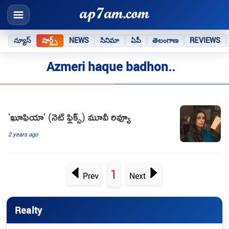
న్యూస్
షార్ట్స్
NEWS
సినిమా
ఏపీ
తెలంగాణ
REVIEWS
Azmeri haque badhon..
'ఖూఫియా' (నెట్ ఫ్లిక్స్) మూవీ రివ్యూ
2 years ago
1
Prev
Next
Realty