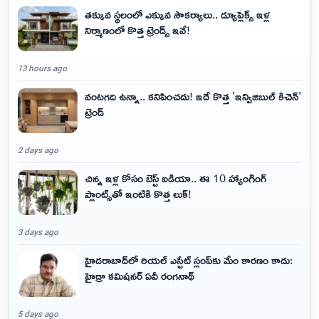
తక్కువ స్థలంలో ఎక్కువ సౌకర్యాలు.. డ్యూప్లెక్స్ ఇళ్ల
నిర్మాణంలో కొత్త ట్రెండ్స్ ఇవే!
13 hours ago
వంటగది ఉన్నా.. కనిపించదు! ఇదే కొత్త 'ఇన్విజిబుల్ కిచెన్'
ట్రెండ్
2 days ago
చిన్న ఇళ్ల కోసం బెస్ట్ ఐడియా.. ఈ 10 హ్యాంగింగ్
ప్లాంట్స్‌తో ఇంటికి కొత్త లుక్!
3 days ago
హైదరాబాద్‌లో రియల్ ఎస్టేట్ స్లంప్‌కు మేం కారణం కాదు:
హైడ్రా కమిషనర్ ఏవీ రంగనాథ్
5 days ago