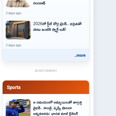
రంగనాథ్
3 days ago
2026లో స్టీల్ డోర్ల ట్రెండ్.. భద్రతతో
పాటు ఇంటికి స్మార్ట్ లుక్!
3 days ago
..more
ADVERTISEMENT
Sports
ఆ స‌మ‌యంలో అమ్మాయిల‌తో జాగ్ర‌త్త‌
వైభ‌వ్‌.. కాంబ్లీ, పృథ్వీ షాలలా
అవ్వ‌కూడ‌దు: భార‌త మాజీ క్రికెట‌ర్‌