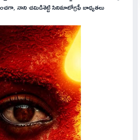
ా, నాని చమిడిశెట్టి సినిమాటోగ్రఫీ బాధ్యతలు