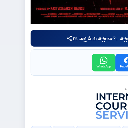
ఈ వార్త మీకు నచ్చిందా?.. నచ్
WhatsApp
Face
A