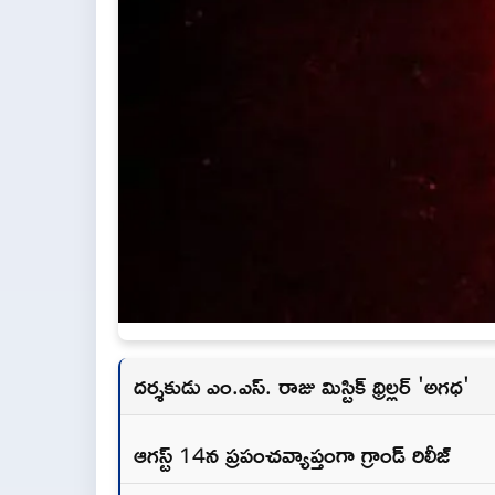
దర్శకుడు ఎం.ఎస్. రాజు మిస్టిక్ థ్రిల్లర్ 'అగధ'
ఆగస్ట్ 14న ప్రపంచవ్యాప్తంగా గ్రాండ్ రిలీజ్