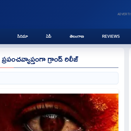
ADVERT
సినిమా
ఏపీ
తెలంగాణ
REVIEWS
్రపంచవ్యాప్తంగా గ్రాండ్ రిలీజ్