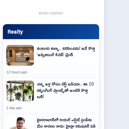
ADVERTISEMENT
Realty
వంటగది ఉన్నా.. కనిపించదు! ఇదే కొత్త
'ఇన్విజిబుల్ కిచెన్' ట్రెండ్
12 hours ago
చిన్న ఇళ్ల కోసం బెస్ట్ ఐడియా.. ఈ 10
హ్యాంగింగ్ ప్లాంట్స్‌తో ఇంటికి కొత్త
లుక్!
1 day ago
హైదరాబాద్‌లో రియల్ ఎస్టేట్ స్లంప్‌కు
మేం కారణం కాదు: హైడ్రా కమిషనర్ ఏవీ