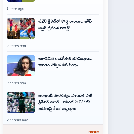
1 hour ago
టీ20 క్రికెట్‌లో కొత్త రారాజు.. జోస్
బట్లర్ ప్ర‌పంచ రికార్డ్‌!
2 hours ago
అకాడమీకి రెండోసారి భూమిపూజ..
కారణం చెప్పిన పీవీ సింధు
3 hours ago
ఇంగ్లాండ్ పౌరసత్వం పొందిన పాక్
క్రికెటర్ ఆమిర్.. ఐపీఎల్ 2027లో
ఆడటంపై కీలక వ్యాఖ్యలు!
23 hours ago
..more