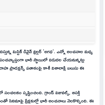
తున్న మిస్టిక్ డివైన్ థ్రిల్లర్ 'అగధ'. ఎన్నో అంచనాల మధ్య
్రపంచవ్యాప్తంగా భారీ స్థాయిలో విడుదల చేయనున్నట్లు
వరాహ ప్రొడక్షన్స్ పతాకంపై కాశీ విశాలాక్షి బలుసు ఈ
చలనం సృష్టించింది. గ్రాండ్ విజువల్స్, ఆసక్తి
ంతో సినిమాపై ప్రేక్షకుల్లో భారీ అంచనాలు నెలకొల్పింది. ఈ