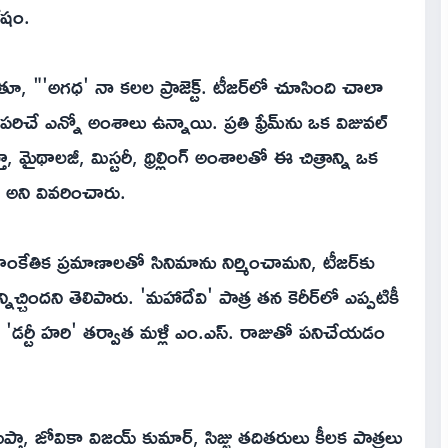
ేషం.
ూ, "'అగధ' నా కలల ప్రాజెక్ట్. టీజర్‌లో చూసింది చాలా
యపరిచే ఎన్నో అంశాలు ఉన్నాయి. ప్రతి ఫ్రేమ్‌ను ఒక విజువల్
తూ, మైథాలజీ, మిస్టరీ, థ్రిల్లింగ్ అంశాలతో ఈ చిత్రాన్ని ఒక
 అని వివరించారు.
సాంకేతిక ప్రమాణాలతో సినిమాను నిర్మించామని, టీజర్‌కు
చిందని తెలిపారు. 'మహాదేవి' పాత్ర తన కెరీర్‌లో ఎప్పటికీ
రు. 'డర్టీ హరి' తర్వాత మళ్లీ ఎం.ఎస్. రాజుతో పనిచేయడం
ా గుప్తా, జోవికా విజయ్ కుమార్, సిజ్జు తదితరులు కీలక పాత్రలు