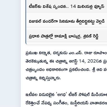
టీజర్‌కు విశేష స్పందన.. 14 మిలియన్ల వ్యూస్
విజువల్ వండర్‌గా సినిమాను తీర్చిదిద్దినట్టు వెల్లడి
ప్రధాన పాత్రల్లో కామాక్షి భాస్కర్ల, శ్రవణ్ రెడ్డి
ప్రముఖ నిర్మాత, దర్శకుడు ఎం.ఎస్. రాజు రూపొందిస్
తెరకెక్కుతున్న ఈ చిత్రాన్ని ఆగస్ట్ 14, 2026న ప
చిత్రబృందం అధికారికంగా ప్రకటించింది. శ్రీ ఆది 
చిత్రాన్ని నిర్మిస్తున్నారు.
ఇటీవల విడుదలైన 'అగధ' టీజర్ సోషల్ మీడియాలో సం
రేకెత్తించే నేపథ్య సంగీతం, మిస్టీరియస్ వాతావరణ