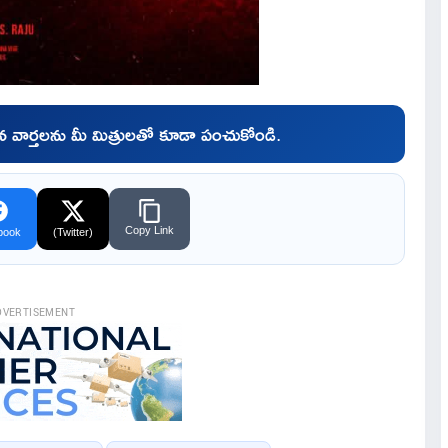
చిన వార్తలను మీ మిత్రులతో కూడా పంచుకోండి.
Copy Link
book
(Twitter)
DVERTISEMENT