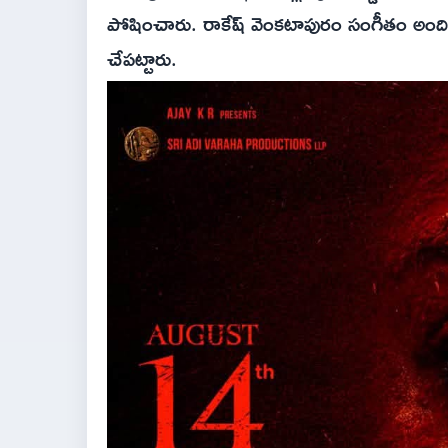
పోషించారు. రాకేష్ వెంకటాపురం సంగీతం అందించగ
చేపట్టారు.