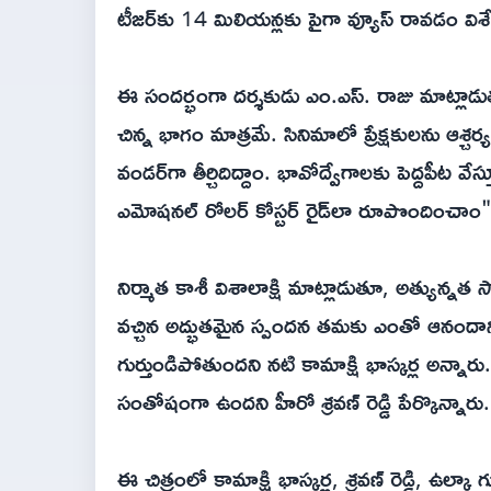
టీజర్‌కు 14 మిలియన్లకు పైగా వ్యూస్ రావడం విశ
ఈ సందర్భంగా దర్శకుడు ఎం.ఎస్. రాజు మాట్లాడుత
చిన్న భాగం మాత్రమే. సినిమాలో ప్రేక్షకులను ఆశ్చర్
వండర్‌గా తీర్చిదిద్దాం. భావోద్వేగాలకు పెద్దపీట వేస్
ఎమోషనల్ రోలర్ కోస్టర్ రైడ్‌లా రూపొందించాం"
నిర్మాత కాశీ విశాలాక్షి మాట్లాడుతూ, అత్యున్నత 
వచ్చిన అద్భుతమైన స్పందన తమకు ఎంతో ఆనందాన్నిచ్
గుర్తుండిపోతుందని నటి కామాక్షి భాస్కర్ల అన్నా
సంతోషంగా ఉందని హీరో శ్రవణ్ రెడ్డి పేర్కొన్నారు.
ఈ చిత్రంలో కామాక్షి భాస్కర్ల, శ్రవణ్ రెడ్డి, ఉల్క