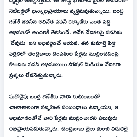
నెటిజన్లలో భిన్నాభిప్రాయాలు వ్యక్తమవుతున్నాయి. బండ్ల
గణేశ్‌ జనసేన అధినేత పవన్ కల్యాణ్‌కు ఎంత పెద్ద
అభిమానో అందరికీ తెలిసిందే. అనేక వేదికలపై పవన్‌ను
'దేవుడు' అని అభివర్ణించే ఆయన, తన కుమార్తె పెళ్లి
పత్రికలో చంద్రబాబు దంపతుల పేర్లను ముద్రించడంపై
కొందరు పవన్ అభిమానులు సోషల్ మీడియా వేదికగా
ప్రశ్నలు లేవనెత్తుతున్నారు.
మరోవైపు బండ్ల గణేశ్‌కు నారా కుటుంబంతో
చాలాకాలంగా సన్నిహిత సంబంధాలు ఉన్నాయని, ఆ
అభిమానంతోనే వారి పేర్లను ముద్రించారని పలువురు
అభిప్రాయపడుతున్నారు. చంద్రబాబు జైలు నుంచి విడుదలై