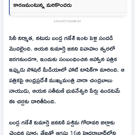
కారణమంటున్న మరికొందరు
ADVERTISEMENT
సినీ నిర్మాత, నటుడు బండ్ల గణేశ్‌ ఇంట పెళ్లి సందడి
మొదలైంది. ఆయన కుమార్తె జనని వివాహం త్వరలో
జరగనుండగా, ఇందుకు సంబంధించిన ఆహ్వాన పత్రిక
ఇప్పుడు సోషల్ మీడియాలో హాట్ టాపిక్‌గా మారింది. ఆ
పత్రికపై ఆంధ్రప్రదేశ్ ముఖ్యమంత్రి నారా చంద్రబాబు
నాయుడు, ఆయన సతీమణి భువనేశ్వరి పేర్లు ఉండటమే
ఈ చర్చకు దారితీసింది.
బండ్ల గణేశ్‌ కుమార్తె జననికి పశ్చిమ గోదావరి జిల్లాకు
చెందిన సూర్య తేజతో ఆగస్టు 16న హైదరాబాద్‌లోని