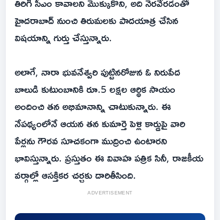
తిరిగి సీఎం కావాలని మొక్కుకొని, అది నెరవేరడంతో
హైదరాబాద్ నుంచి తిరుమలకు పాదయాత్ర చేసిన
విషయాన్ని గుర్తు చేస్తున్నారు.
అలాగే, నారా భువనేశ్వరి పుట్టినరోజున ఓ నిరుపేద
బాలుడి కుటుంబానికి రూ.5 లక్షల ఆర్థిక సాయం
అందించి తన అభిమానాన్ని చాటుకున్నారు. ఈ
నేపథ్యంలోనే ఆయన తన కుమార్తె పెళ్లి కార్డుపై వారి
పేర్లను గౌరవ సూచకంగా ముద్రించి ఉంటారని
భావిస్తున్నారు. ప్రస్తుతం ఈ వివాహ పత్రిక సినీ, రాజకీయ
వర్గాల్లో ఆసక్తికర చర్చకు దారితీసింది.
ADVERTISEMENT