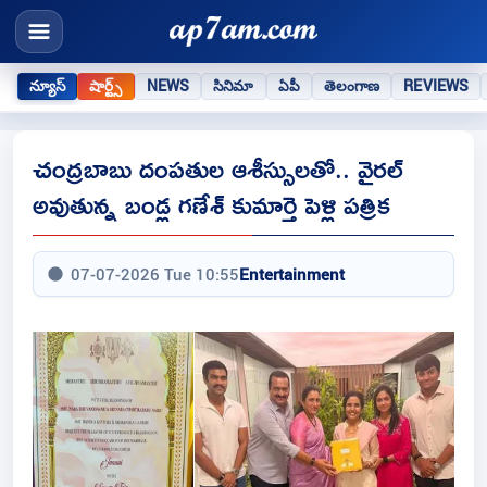
న్యూస్
షార్ట్స్
NEWS
సినిమా
ఏపీ
తెలంగాణ
REVIEWS
చంద్రబాబు దంపతుల ఆశీస్సులతో.. వైరల్
అవుతున్న బండ్ల గణేశ్‌ కుమార్తె పెళ్లి పత్రిక
07-07-2026 Tue 10:55
Entertainment