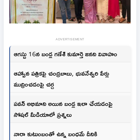
ADVERTISEMENT
ఆగస్టు 16న బండ్ల గణేశ్‌ కుమార్తె జనని వివాహం
ఆహ్వాన పత్రికపై చంద్రబాబు, భువనేశ్వరి పేర్లు
ముద్రించడంపై చర్చ
పవన్ అభిమాని అయిన బండ్ల ఇలా చేయడంపై
సోషల్ మీడియాలో ప్రశ్నలు
నారా కుటుంబంతో ఉన్న బంధమే దీనికి