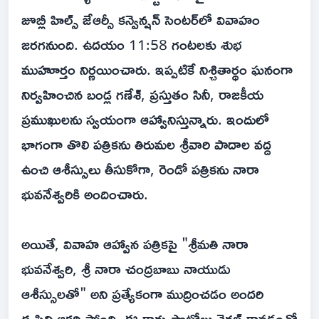
జూబ్లీ హిల్స్ జేఆర్సీ కన్వెన్షన్ సెంటర్‌లో వివాహం
జరగనుంది. ఉదయం 11:58 గంటలకు శుభ
ముహూర్తం నిర్ణయించారు. ఇప్పటికే నిశ్చితార్థం ఘనంగా
నిర్వహించిన బండ్ల గణేశ్‌, ప్రస్తుతం సినీ, రాజకీయ
ప్రముఖులను స్వయంగా ఆహ్వానిస్తున్నారు. ఇందులో
భాగంగా తొలి పత్రికను తిరుమల శ్రీవారి పాదాల వద్ద
ఉంచి ఆశీస్సులు తీసుకోగా, రెండో పత్రికను నారా
భువనేశ్వరికి అందించారు.
అయితే, వివాహ ఆహ్వాన పత్రికపై "శ్రీమతి నారా
భువనేశ్వరి, శ్రీ నారా చంద్రబాబు నాయుడు
ఆశీస్సులతో" అని ప్రత్యేకంగా ముద్రించడం అందరి
దృష్టిని ఆకర్షిస్తోంది. ఈ కార్డు ఫొటోలు వైరల్ కావడంతో