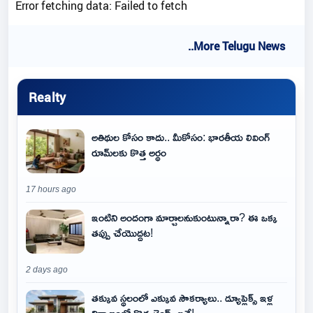
Error fetching data: Failed to fetch
..More Telugu News
Realty
అతిథుల కోసం కాదు.. మీకోసం: భారతీయ లివింగ్
రూమ్‌లకు కొత్త అర్థం
17 hours ago
ఇంటిని అందంగా మార్చాలనుకుంటున్నారా? ఈ ఒక్క
తప్పు చేయొద్దట!
2 days ago
తక్కువ స్థలంలో ఎక్కువ సౌకర్యాలు.. డ్యూప్లెక్స్ ఇళ్ల