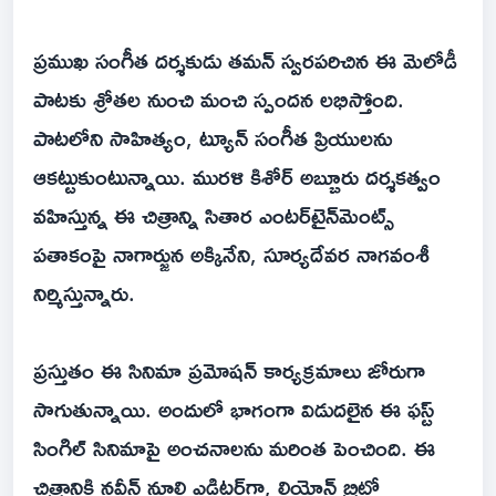
ప్రముఖ సంగీత దర్శకుడు తమన్ స్వరపరిచిన ఈ మెలోడీ
పాటకు శ్రోతల నుంచి మంచి స్పందన లభిస్తోంది.
పాటలోని సాహిత్యం, ట్యూన్ సంగీత ప్రియులను
ఆకట్టుకుంటున్నాయి. మురళి కిశోర్ అబ్బూరు దర్శకత్వం
వహిస్తున్న ఈ చిత్రాన్ని సితార ఎంటర్‌టైన్‌మెంట్స్
పతాకంపై నాగార్జున అక్కినేని, సూర్యదేవర నాగవంశీ
నిర్మిస్తున్నారు.
ప్రస్తుతం ఈ సినిమా ప్రమోషన్ కార్యక్రమాలు జోరుగా
సాగుతున్నాయి. అందులో భాగంగా విడుదలైన ఈ ఫస్ట్
సింగిల్ సినిమాపై అంచనాలను మరింత పెంచింది. ఈ
చిత్రానికి నవీన్ నూలి ఎడిటర్‌గా, లియోన్ బ్రిట్టో