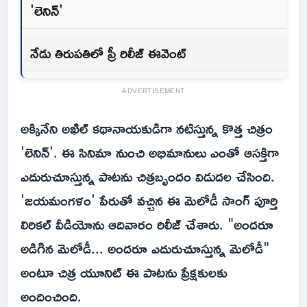
'లెనిన్'
నేడు తిరుపతిలో ప్రీ రిలీజ్ ఈవెంట్
ADVERTISEMENT
అక్కినేని అఖిల్ కథానాయకుడిగా నటిస్తున్న కొత్త చిత్రం
'లెనిన్'. ఈ సినిమా నుంచి అభిమానులు ఎంతో ఆసక్తిగా
ఎదురుచూస్తున్న పాటను చిత్రబృందం విడుదల చేసింది.
'జయమంగళం' పేరుతో వచ్చిన ఈ మెలోడీ సాంగ్ పూర్తి
లిరికల్ వీడియోను ఆదివారం రిలీజ్ చేశారు. "అందరూ
అడిగిన మెలోడీ... అందరూ ఎదురుచూస్తున్న మెలోడీ"
అంటూ చిత్ర యూనిట్ ఈ పాటను ప్రేక్షకులకు
అందించింది.