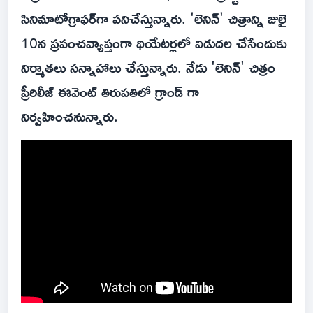
సినిమాటోగ్రాఫర్‌గా పనిచేస్తున్నారు. 'లెనిన్' చిత్రాన్ని జులై
10న ప్రపంచవ్యాప్తంగా థియేటర్లలో విడుదల చేసేందుకు
నిర్మాతలు సన్నాహాలు చేస్తున్నారు. నేడు 'లెనిన్' చిత్రం
ప్రీరిలీజ్ ఈవెంట్ తిరుపతిలో గ్రాండ్ గా
నిర్వహించనున్నారు.