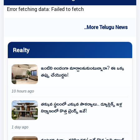
Error fetching data: Failed to fetch
..More Telugu News
Realty
ఇంటిని అందంగా మార్చాలనుకుంటున్నారా? ఈ ఒక్క
తప్పు చేయొద్దట!
10 hours ago
తక్కువ స్థలంలో ఎక్కువ సౌకర్యాలు.. డ్యూప్లెక్స్ ఇళ్ల
నిర్మాణంలో కొత్త ట్రెండ్స్ ఇవే!
1 day ago
వంటగది ఉన్నా.. కనిపించదు! ఇదే కొత్త 'ఇన్విజిబుల్