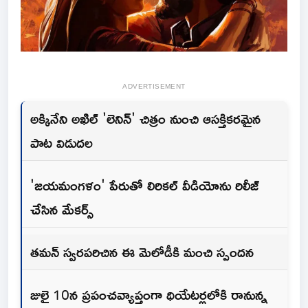
ADVERTISEMENT
అక్కినేని అఖిల్ 'లెనిన్' చిత్రం నుంచి ఆసక్తికరమైన
పాట విడుదల
'జయమంగళం' పేరుతో లిరికల్ వీడియోను రిలీజ్
చేసిన మేకర్స్
తమన్ స్వరపరిచిన ఈ మెలోడీకి మంచి స్పందన
జులై 10న ప్రపంచవ్యాప్తంగా థియేటర్లలోకి రానున్న