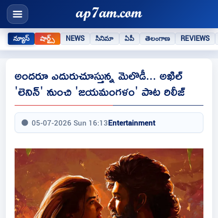
న్యూస్
షార్ట్స్
NEWS
సినిమా
ఏపీ
తెలంగాణ
REVIEWS
అందరూ ఎదురుచూస్తున్న మెలొడీ... అఖిల్
'లెనిన్' నుంచి 'జయమంగళం' పాట రిలీజ్
05-07-2026 Sun 16:13
Entertainment