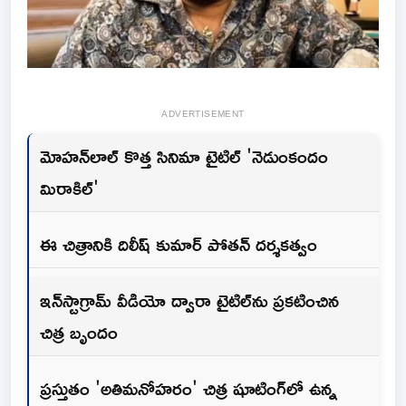
ADVERTISEMENT
మోహన్‌లాల్ కొత్త సినిమా టైటిల్ 'నెడుంకందం
మిరాకిల్'
ఈ చిత్రానికి దిలీష్ కుమార్ పోతన్ దర్శకత్వం
ఇన్‌స్టాగ్రామ్ వీడియో ద్వారా టైటిల్‌ను ప్రకటించిన
చిత్ర బృందం
ప్రస్తుతం 'అతిమనోహరం' చిత్ర షూటింగ్‌లో ఉన్న