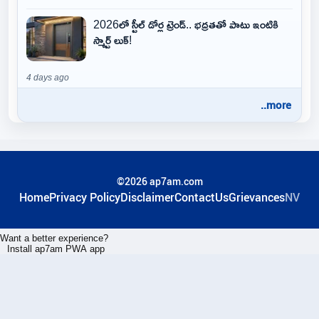
2026లో స్టీల్ డోర్ల ట్రెండ్.. భద్రతతో పాటు ఇంటికి
స్మార్ట్ లుక్!
4 days ago
..more
©2026 ap7am.com
Home
Privacy Policy
Disclaimer
ContactUs
Grievances
NV
Want a better experience?
Install ap7am PWA app