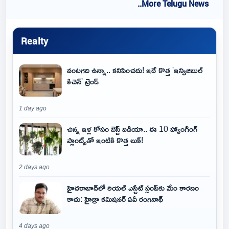
..More Telugu News
Realty
వంటగది ఉన్నా.. కనిపించదు! ఇదే కొత్త 'ఇన్విజిబుల్
కిచెన్' ట్రెండ్
1 day ago
చిన్న ఇళ్ల కోసం బెస్ట్ ఐడియా.. ఈ 10 హ్యాంగింగ్
ప్లాంట్స్‌తో ఇంటికి కొత్త లుక్!
2 days ago
హైదరాబాద్‌లో రియల్ ఎస్టేట్ స్లంప్‌కు మేం కారణం
కాదు: హైడ్రా కమిషనర్ ఏవీ రంగనాథ్
4 days ago