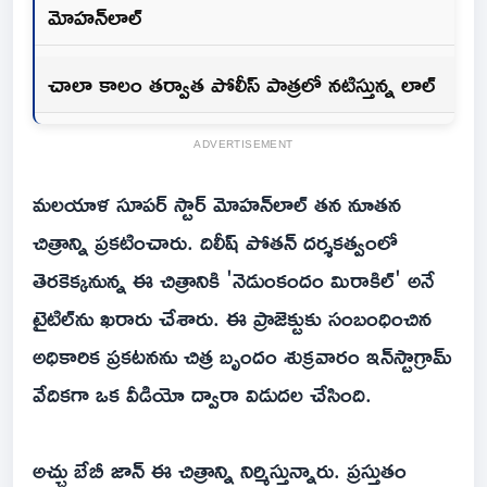
మోహన్‌లాల్
చాలా కాలం తర్వాత పోలీస్ పాత్రలో నటిస్తున్న లాల్
ADVERTISEMENT
మలయాళ సూపర్ స్టార్ మోహన్‌లాల్ తన నూతన
చిత్రాన్ని ప్రకటించారు. దిలీష్ పోతన్ దర్శకత్వంలో
తెరకెక్కనున్న ఈ చిత్రానికి 'నెడుంకందం మిరాకిల్' అనే
టైటిల్‌ను ఖరారు చేశారు. ఈ ప్రాజెక్టుకు సంబంధించిన
అధికారిక ప్రకటనను చిత్ర బృందం శుక్రవారం ఇన్‌స్టాగ్రామ్
వేదికగా ఒక వీడియో ద్వారా విడుదల చేసింది.
అచ్చు బేబీ జాన్ ఈ చిత్రాన్ని నిర్మిస్తున్నారు. ప్రస్తుతం