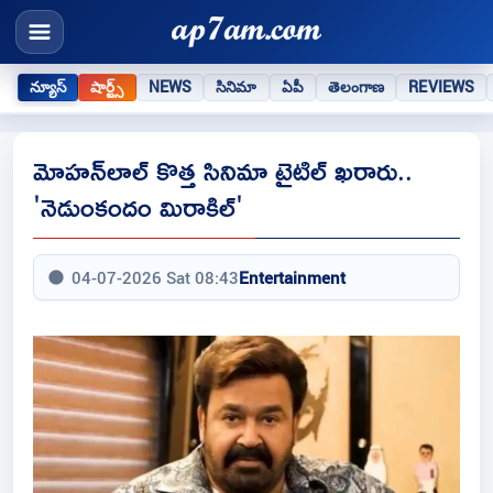
న్యూస్
షార్ట్స్
NEWS
సినిమా
ఏపీ
తెలంగాణ
REVIEWS
మోహన్‌లాల్ కొత్త సినిమా టైటిల్ ఖరారు..
'నెడుంకందం మిరాకిల్'
04-07-2026 Sat 08:43
Entertainment