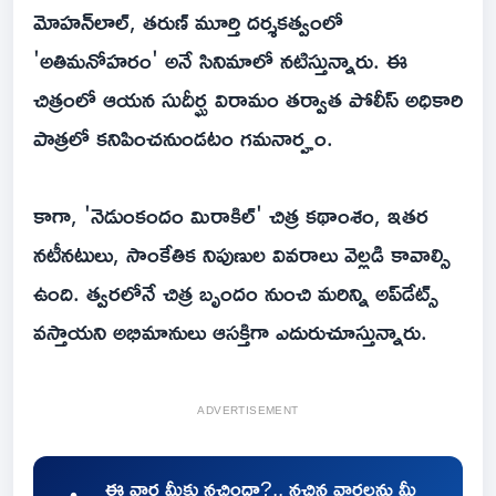
మోహన్‌లాల్, తరుణ్ మూర్తి దర్శకత్వంలో
'అతిమనోహరం' అనే సినిమాలో నటిస్తున్నారు. ఈ
చిత్రంలో ఆయన సుదీర్ఘ విరామం తర్వాత పోలీస్ అధికారి
పాత్రలో కనిపించనుండటం గమనార్హం.
కాగా, 'నెడుంకందం మిరాకిల్' చిత్ర కథాంశం, ఇతర
నటీనటులు, సాంకేతిక నిపుణుల వివరాలు వెల్లడి కావాల్సి
ఉంది. త్వరలోనే చిత్ర బృందం నుంచి మరిన్ని అప్‌డేట్స్
వస్తాయని అభిమానులు ఆసక్తిగా ఎదురుచూస్తున్నారు.
ADVERTISEMENT
ఈ వార్త మీకు నచ్చిందా?.. నచ్చిన వార్తలను మీ