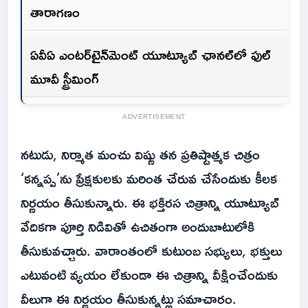
తారాగణం
ఏవీఏ ఎంటర్‌టైన్‌మెంట్ యూట్యూబ్ ఛానల్‌లో ఫుల్
మూవీ స్ట్రీమింగ్
ADVERTISEMENT
నటుడు, నిర్మాత మంచు విష్ణు తన ప్రతిష్టాత్మక చిత్రం
‘కన్నప్ప’ను ప్రేక్షకులకు మరింత చేరువ చేసేందుకు కీలక
నిర్ణయం తీసుకున్నారు. ఈ భక్తిరస చిత్రాన్ని యూట్యూబ్
వేదికగా పూర్తి నిడివితో ఉచితంగా అందుబాటులోకి
తీసుకువచ్చారు. వారాంతంలో కుటుంబ సభ్యులు, భక్తులు
ఎటువంటి వ్యయం లేకుండా ఈ చిత్రాన్ని వీక్షించేందుకు
వీలుగా ఈ నిర్ణయం తీసుకున్నట్లు సమాచారం.