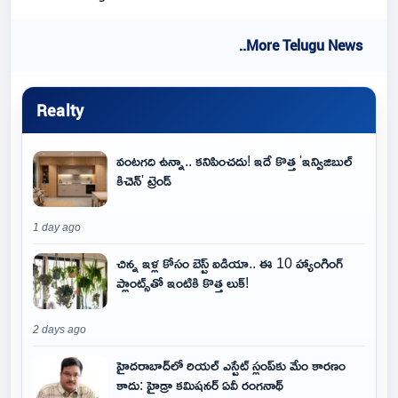
..More Telugu News
Realty
వంటగది ఉన్నా.. కనిపించదు! ఇదే కొత్త 'ఇన్విజిబుల్
కిచెన్' ట్రెండ్
1 day ago
చిన్న ఇళ్ల కోసం బెస్ట్ ఐడియా.. ఈ 10 హ్యాంగింగ్
ప్లాంట్స్‌తో ఇంటికి కొత్త లుక్!
2 days ago
హైదరాబాద్‌లో రియల్ ఎస్టేట్ స్లంప్‌కు మేం కారణం
కాదు: హైడ్రా కమిషనర్ ఏవీ రంగనాథ్