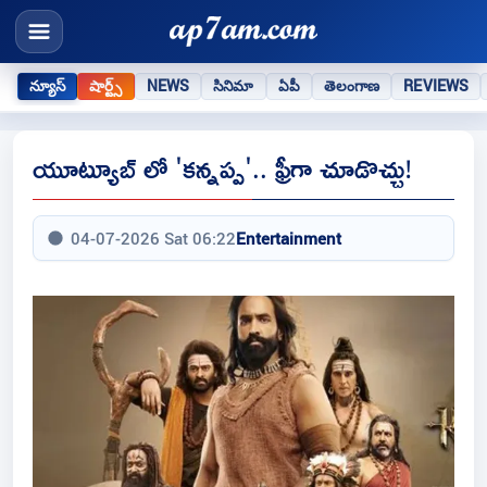
న్యూస్
షార్ట్స్
NEWS
సినిమా
ఏపీ
తెలంగాణ
REVIEWS
యూట్యూబ్ లో 'కన్నప్ప'.. ఫ్రీగా చూడొచ్చు!
04-07-2026 Sat 06:22
Entertainment