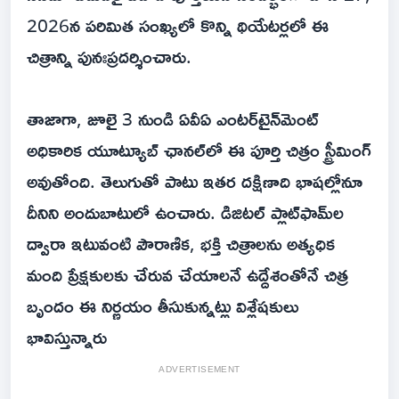
2026న పరిమిత సంఖ్యలో కొన్ని థియేటర్లలో ఈ
చిత్రాన్ని పునఃప్రదర్శించారు.
తాజాగా, జూలై 3 నుండి ఏవీఏ ఎంటర్‌టైన్‌మెంట్
అధికారిక యూట్యూబ్ ఛానల్‌లో ఈ పూర్తి చిత్రం స్ట్రీమింగ్
అవుతోంది. తెలుగుతో పాటు ఇతర దక్షిణాది భాషల్లోనూ
దీనిని అందుబాటులో ఉంచారు. డిజిటల్ ప్లాట్‌ఫామ్‌ల
ద్వారా ఇటువంటి పౌరాణిక, భక్తి చిత్రాలను అత్యధిక
మంది ప్రేక్షకులకు చేరువ చేయాలనే ఉద్దేశంతోనే చిత్ర
బృందం ఈ నిర్ణయం తీసుకున్నట్లు విశ్లేషకులు
భావిస్తున్నారు
ADVERTISEMENT