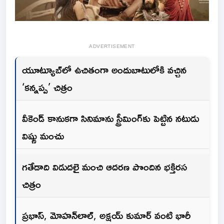
ADVERTISEMENT
యూట్యూబ్‌లో ఉచితంగా అందుబాటులోకి వచ్చిన
‘కన్నప్ప’ చిత్రం
వీకెండ్ కానుకగా సినిమాను స్ట్రీమింగ్‌కు పెట్టిన నటుడు
విష్ణు మంచు
గతేడాది విడుదలై మంచి ఆదరణ పొందిన భక్తిరస
చిత్రం
ప్రభాస్, మోహన్‌లాల్, అక్షయ్ కుమార్ వంటి భారీ