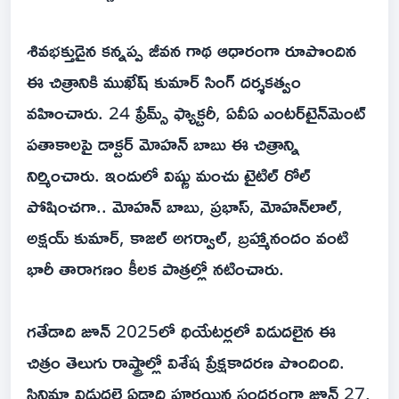
శివభక్తుడైన కన్నప్ప జీవన గాథ ఆధారంగా రూపొందిన
ఈ చిత్రానికి ముఖేష్ కుమార్ సింగ్ దర్శకత్వం
వహించారు. 24 ఫ్రేమ్స్ ఫ్యాక్టరీ, ఏవీఏ ఎంటర్‌టైన్‌మెంట్
పతాకాలపై డాక్టర్ మోహన్ బాబు ఈ చిత్రాన్ని
నిర్మించారు. ఇందులో విష్ణు మంచు టైటిల్ రోల్
పోషించగా.. మోహన్ బాబు, ప్రభాస్, మోహన్‌లాల్,
అక్షయ్ కుమార్, కాజల్ అగర్వాల్, బ్రహ్మానందం వంటి
భారీ తారాగణం కీలక పాత్రల్లో నటించారు.
గతేడాది జూన్ 2025లో థియేటర్లలో విడుదలైన ఈ
చిత్రం తెలుగు రాష్ట్రాల్లో విశేష ప్రేక్షకాదరణ పొందింది.
సినిమా విడుదలై ఏడాది పూర్తయిన సందర్భంగా జూన్ 27,