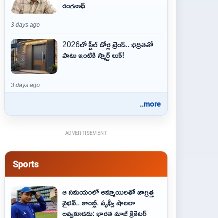
రంగనాథ్
3 days ago
2026లో స్టీల్ డోర్ల ట్రెండ్.. భద్రతతో
పాటు ఇంటికి స్మార్ట్ లుక్!
3 days ago
..more
ADVERTISEMENT
Sports
ఆ స‌మ‌యంలో అమ్మాయిల‌తో జాగ్ర‌త్త‌
వైభ‌వ్‌.. కాంబ్లీ, పృథ్వీ షాలలా
అవ్వ‌కూడ‌దు: భార‌త మాజీ క్రికెట‌ర్‌