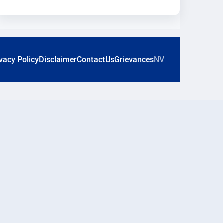
vacy Policy
Disclaimer
ContactUs
Grievances
NV