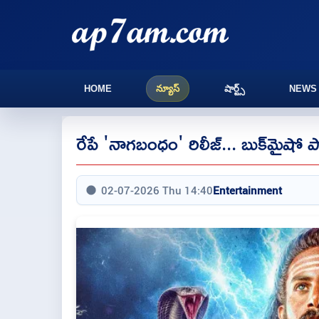
HOME
న్యూస్
షార్ట్స్
NEWS
రేపే 'నాగబంధం' రిలీజ్... బుక్‌మైషో పో
02-07-2026 Thu 14:40
Entertainment