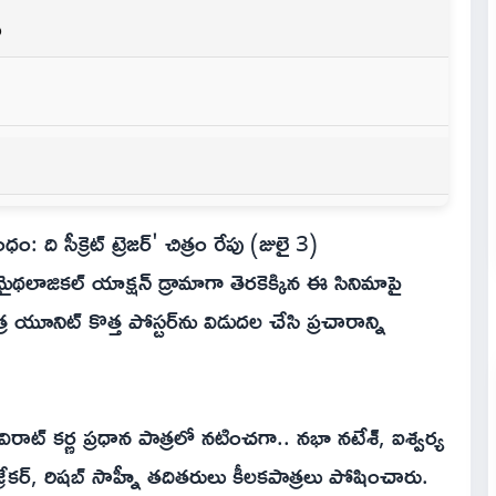
ు
 ది సీక్రెట్ ట్రెజర్' చిత్రం రేపు (జులై 3)
ైథలాజికల్ యాక్షన్ డ్రామాగా తెరకెక్కిన ఈ సినిమాపై
ిత్ర యూనిట్ కొత్త పోస్టర్‌ను విడుదల చేసి ప్రచారాన్ని
విరాట్ కర్ణ ప్రధాన పాత్రలో నటించగా.. నభా నటేశ్, ఐశ్వర్య
ర్, రిషబ్ సాహ్నీ తదితరులు కీలకపాత్రలు పోషించారు.