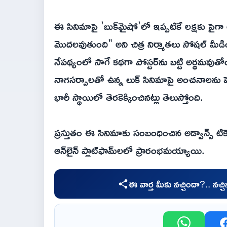
ఈ సినిమాపై 'బుక్‌మైషో'లో ఇప్పటికే లక్షకు ప
మొదలవుతుంది" అని చిత్ర నిర్మాతలు సోషల్ మీడ
నేపథ్యంలో సాగే కథగా పోస్టర్‌ను బట్టి అర్థమవుత
నాగసర్పాలతో ఉన్న లుక్ సినిమాపై అంచనాలను పెంచు
భారీ స్థాయిలో తెరకెక్కించినట్లు తెలుస్తోంది.
ప్రస్తుతం ఈ సినిమాకు సంబంధించిన అడ్వాన్స్ టికెట్
ఆన్‌లైన్ ప్లాట్‌ఫామ్‌లలో ప్రారంభమయ్యాయి.
ఈ వార్త మీకు నచ్చిందా?.. నచ్