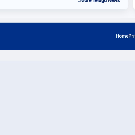
..More Telugu News
Home
Pri