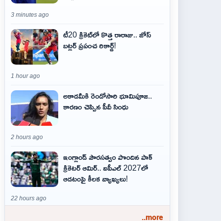
3 minutes ago
టీ20 క్రికెట్‌లో కొత్త రారాజు.. జోస్
బట్లర్ ప్ర‌పంచ రికార్డ్‌!
1 hour ago
అకాడమీకి రెండోసారి భూమిపూజ..
కారణం చెప్పిన పీవీ సింధు
2 hours ago
ఇంగ్లాండ్ పౌరసత్వం పొందిన పాక్
క్రికెటర్ ఆమిర్.. ఐపీఎల్ 2027లో
ఆడటంపై కీలక వ్యాఖ్యలు!
22 hours ago
..more