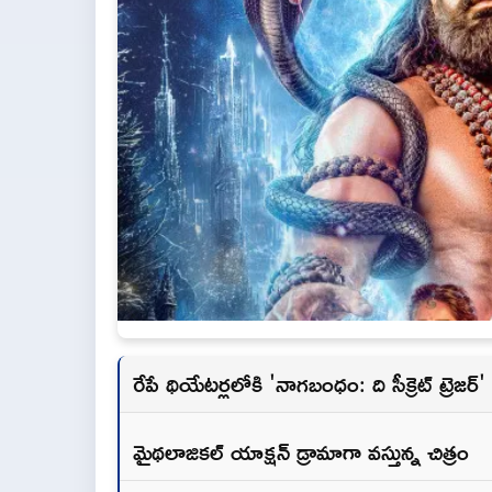
రేపే థియేటర్లలోకి 'నాగబంధం: ది సీక్రెట్ ట్రెజర్'
మైథలాజికల్ యాక్షన్ డ్రామాగా వస్తున్న చిత్రం