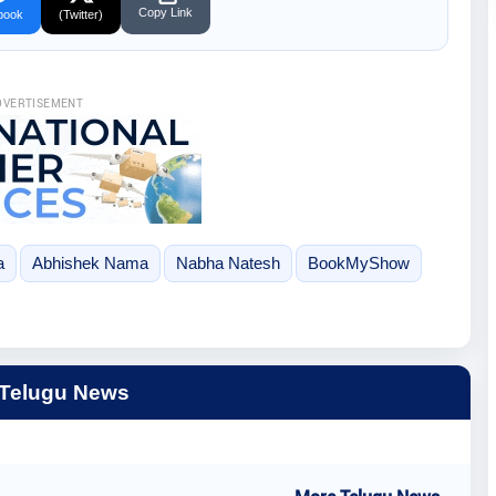
Copy Link
book
(Twitter)
DVERTISEMENT
a
Abhishek Nama
Nabha Natesh
BookMyShow
 Telugu News