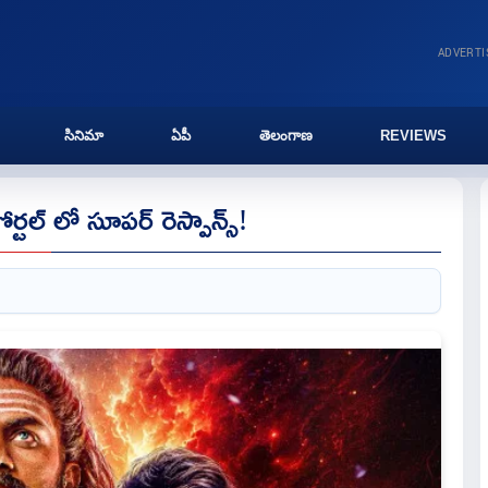
ADVERT
సినిమా
ఏపీ
తెలంగాణ
REVIEWS
ర్టల్ లో సూపర్ రెస్పాన్స్!