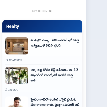
ADVERTISEMENT
Realty
వంటగది ఉన్నా.. కనిపించదు! ఇదే కొత్త
'ఇన్విజిబుల్ కిచెన్' ట్రెండ్
11 hours ago
చిన్న ఇళ్ల కోసం బెస్ట్ ఐడియా.. ఈ 10
హ్యాంగింగ్ ప్లాంట్స్‌తో ఇంటికి కొత్త
లుక్!
1 day ago
హైదరాబాద్‌లో రియల్ ఎస్టేట్ స్లంప్‌కు
మేం కారణం కాదు: హైడ్రా కమిషనర్ ఏవీ