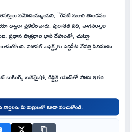
ైగా ఆసక్తులు నమోదయ్యాయని, "రేపటి నుంచి తాండవం
ియా ద్వారా ప్రకటించారు. పురాతన నిధి, నాగసర్పాల
ోంది. ప్రధాన పాత్రధారి భారీ దేహంతో, చుట్టూ
తోంది. విజువల్ ఎఫెక్ట్స్‌కు పెద్దపీట వేస్తూ సినిమాను
 బుకింగ్స్ బుక్‌మైషో, డిస్ట్రిక్ట్ యాప్‌తో పాటు ఇతర
చిన వార్తలను మీ మిత్రులతో కూడా పంచుకోండి.