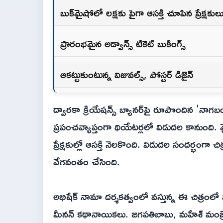
బుక్‌మైషోలో లక్షకు పైగా ఆసక్తి చూపిన ప్రేక్షకుల
ప్రారంభమైన అడ్వాన్స్ టికెట్ బుకింగ్స్
ఆకట్టుకుంటున్న విజువల్స్, పోస్టర్ డిజైన్
ద్వారకా క్రియేషన్స్ బ్యానర్‌పై రూపొందిన 'నాగబంధం:
ప్రపంచవ్యాప్తంగా థియేటర్లలో విడుదల కానుంది. మ
ప్రేక్షకుల్లో ఆసక్తి నెలకొంది. విడుదల సందర్భంగా చ
వేగవంతం చేసింది.
అభిషేక్ నామా దర్శకత్వంలో వస్తున్న ఈ చిత్రంలో 
మీనన్ కథానాయికలు. జగపతిబాబు, మహేశ్ మంజ్రేక