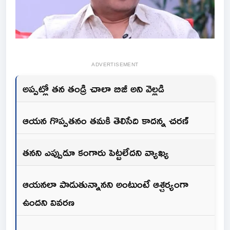
ADVERTISEMENT
అప్పట్లో తన తండ్రి చాలా బిజీ అని వెల్లడి
ఆయన గొప్పతనం తమకి తెలిసేది కాదన్న చరణ్
తనని ఎప్పుడూ కంగారు పెట్టలేదని వ్యాఖ్య
ఆయనలా పాడుతున్నానని అంటుంటే ఆశ్చర్యంగా
ఉందని వివరణ