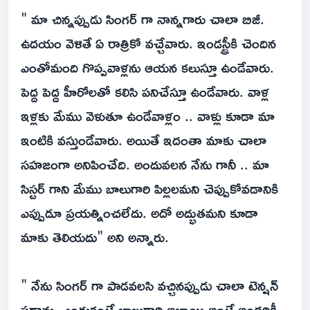
" మా చిన్నప్పుడు సింగర్ గా నాన్నగారు చాలా బిజీ.
ఉదయం వెళితే ఏ రాత్రికో వచ్చేవారు. ఇండస్ట్రీకి చెందిన
ఎంతోమంది గొప్పవాళ్లను ఆయన కలుస్తూ ఉండేవారు.
పెద్ద పెద్ద హీరోలతో కలిసి పనిచేస్తూ ఉండేవారు. వాళ్ల
ఇళ్లకు మేము వెళుతూ ఉండేవాళ్లం .. వాళ్లు కూడా మా
ఇంటికి వస్తుండేవారు. అయితే ఇదంతా మాకు చాలా
సహజంగా అనిపించేది. అందువలన నేను గానీ .. మా
సిస్టర్ గాని మేము బాలుగారి పిల్లలమని చెప్పుకోవడానికి
ఎప్పుడూ ప్రయత్నించలేదు. అదో అద్భుతమని కూడా
మాకు తెలియదు" అని అన్నారు.
" నేను సింగర్ గా పాడవలసి వచ్చినప్పుడు చాలా టెన్షన్
పడ్డాను. ఎందుకంటే బాలుగారి అబ్బాయి అంటే అందరికీ