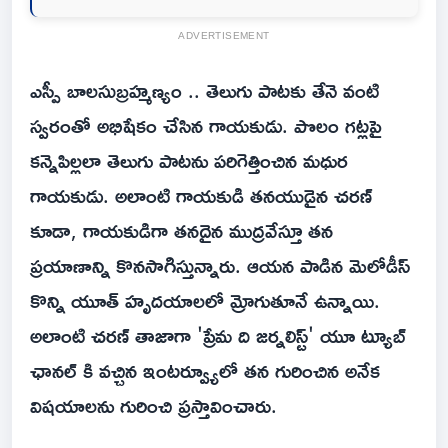
ADVERTISEMENT
ఎస్పీ బాలసుబ్రహ్మణ్యం .. తెలుగు పాటకు తేనె వంటి
స్వరంతో అభిషేకం చేసిన గాయకుడు. పొలం గట్లపై
కన్నెపిల్లలా తెలుగు పాటను పరిగెత్తించిన మధుర
గాయకుడు. అలాంటి గాయకుడి తనయుడైన చరణ్
కూడా, గాయకుడిగా తనదైన ముద్రవేస్తూ తన
ప్రయాణాన్ని కొనసాగిస్తున్నారు. ఆయన పాడిన మెలోడీస్
కొన్ని యూత్ హృదయాలలో మ్రోగుతూనే ఉన్నాయి.
అలాంటి చరణ్ తాజాగా 'ప్రేమ ది జర్నలిస్ట్' యూ ట్యూబ్
ఛానల్ కి వచ్చిన ఇంటర్వ్యూలో తన గురించిన అనేక
విషయాలను గురించి ప్రస్తావించారు.