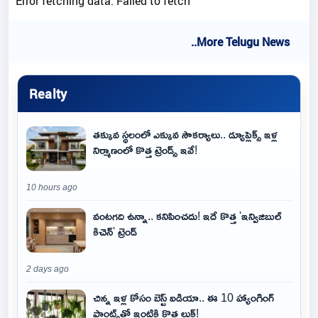
Error fetching data: Failed to fetch
..More Telugu News
Realty
తక్కువ స్థలంలో ఎక్కువ సౌకర్యాలు.. డ్యూప్లెక్స్ ఇళ్ల
నిర్మాణంలో కొత్త ట్రెండ్స్ ఇవే!
10 hours ago
వంటగది ఉన్నా.. కనిపించదు! ఇదే కొత్త 'ఇన్విజిబుల్
కిచెన్' ట్రెండ్
2 days ago
చిన్న ఇళ్ల కోసం బెస్ట్ ఐడియా.. ఈ 10 హ్యాంగింగ్
ప్లాంట్స్‌తో ఇంటికి కొత్త లుక్!