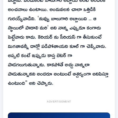
అంచనాలు ఉంటాయి. అందువలన చాలా ఒత్తిడికి
గురయ్యేవాడిని. 'నువ్వు బాలుగారి అబ్బాయివి .. ఆ
స్థాయిలో పాడాలి మరి' అని నాన్న ఎప్పుడూ కంగారు
పెట్టేవారు కాదు. కెరియర్ ను సీరియస్ గా తీసుకుంటే
మిగతావన్నీ దార్లో పడిపోతాయని కూల్ గా చెప్పేవారు.
అప్పటి కంటే ఇప్పుడు కాస్త బెటర్ గా
పాడగలుగుతున్నాను. కాకపోతే అచ్చు నాన్నలా
పాడుతున్నానని అందరూ అంటుంటే ఆశ్చర్యంగా అనిపిస్తూ
ఉంటుంది" అని చెప్పారు.
ADVERTISEMENT