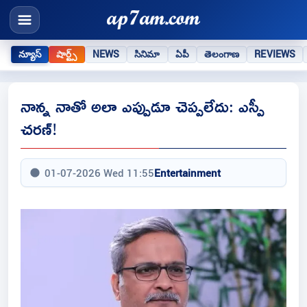
న్యూస్
షార్ట్స్
NEWS
సినిమా
ఏపీ
తెలంగాణ
REVIEWS
నాన్న నాతో అలా ఎప్పుడూ చెప్పలేదు: ఎస్పీ
చరణ్!
01-07-2026 Wed 11:55
Entertainment