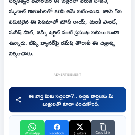
దర్శకత్వం వహించిన ఈ చిత్రంలో వరుణ్ ధావన్,
మృణాల్ ఠాకూర్‌లతో కలిసి ఆమె నటించింది. జూన్ 5న
విడుదలైన ఈ సినిమాలో మౌనీ రాయ్, చుంకీ పాండే,
మనీష్ పాల్, జిమ్మీ షెర్గిల్ వంటి ప్రముఖ నటులు కూడా
ఉన్నారు. టిప్స్ బ్యానర్‌పై రమేష్ తౌరానీ ఈ చిత్రాన్ని
నిర్మించారు.
ADVERTISEMENT
ఈ వార్త మీకు నచ్చిందా?.. నచ్చిన వార్తలను మీ
మిత్రులతో కూడా పంచుకోండి.
Copy Link
WhatsApp
Facebook
(Twitter)