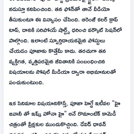
నడుస్తూ కనిపించింది. తన ఫోన్‌తో తానే వీడియో
తీసుకుంటూ ఈ విన్యాసం చేసింది. ఆరెంజ్ కలర్ క్రాప్
టాప్, దానికి సరిపోయే షార్ట్స్‌ ధరించి వర్కౌట్ సెషన్‌లో
పాల్గొంది. ఇలాంటి స్ఫూర్తిదాయకమైన పోస్టులు
చేయడం పూజాకు కొత్తేమీ కాదు. తరచుగా తన
వ్యక్తిగత, వృత్తిపరమైన జీవితానికి సంబంధించిన
విషయాలను సోషల్ మీడియా ద్వారా అభిమానులతో
పంచుకుంటుంది.
ఇక సినిమాల విషయానికొస్తే, పూజా హెగ్డే ఇటీవల "హై
జవానీ తో ఇష్క్ హోనా హై" అనే రొమాంటిక్ కామెడీ
చిత్రంతో ప్రేక్షకుల ముందుకొచ్చింది. డేవిడ్ ధావన్