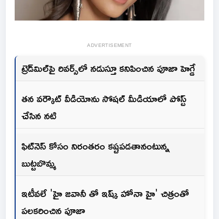
ADVERTISEMENT
ట్రెడ్‌మిల్‌పై రివర్స్‌లో నడుస్తూ కనిపించిన పూజా హెగ్డే
తన వర్కౌట్ వీడియోను సోషల్ మీడియాలో పోస్ట్
చేసిన నటి
ఫిట్‌నెస్ కోసం నిరంతరం కష్టపడతానంటున్న
బుట్టబొమ్మ
ఇటీవలే 'హై జవానీ తో ఇష్క్ హోనా హై' చిత్రంతో
పలకరించిన పూజా