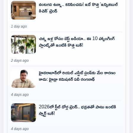
వంటగది ఉన్నా.. కనిపించదు! ఇదే కొత్త 'ఇన్విజిబుల్
కిచెన్' ట్రెండ్
1 day ago
చిన్న ఇళ్ల కోసం బెస్ట్ ఐడియా.. ఈ 10 హ్యాంగింగ్
ప్లాంట్స్‌తో ఇంటికి కొత్త లుక్!
2 days ago
హైదరాబాద్‌లో రియల్ ఎస్టేట్ స్లంప్‌కు మేం కారణం
కాదు: హైడ్రా కమిషనర్ ఏవీ రంగనాథ్
4 days ago
2026లో స్టీల్ డోర్ల ట్రెండ్.. భద్రతతో పాటు ఇంటికి
స్మార్ట్ లుక్!
4 days ago