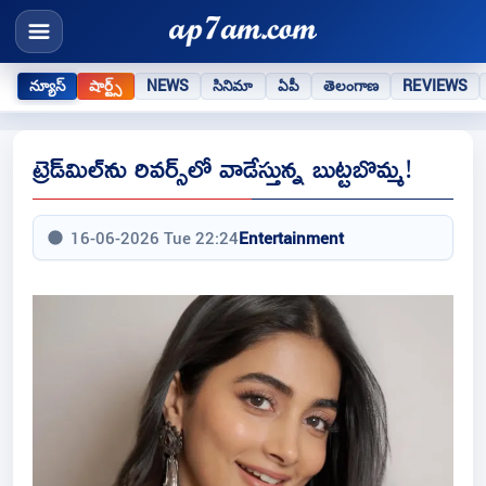
న్యూస్
షార్ట్స్
NEWS
సినిమా
ఏపీ
తెలంగాణ
REVIEWS
ట్రెడ్‌మిల్‌ను రివర్స్‌లో వాడేస్తున్న బుట్టబొమ్మ!
16-06-2026 Tue 22:24
Entertainment