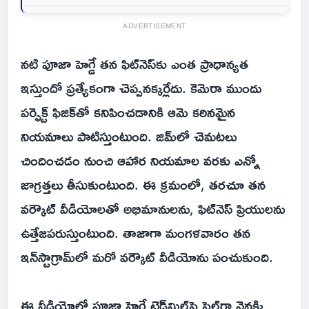
ADVERTISEMENT
నటి పూజా హెగ్డే తన ఫిట్‌నెస్‌కు ఎంత ప్రాధాన్యత
ఇస్తుందో ప్రత్యేకంగా చెప్పనక్కర్లేదు. కెమెరా ముందు
పర్ఫెక్ట్ ఫిజిక్‌తో కనిపించడానికి ఆమె కఠినమైన
నియమాలు పాటిస్తుంటుంది. జిమ్‌లో చెమటలు
చిందించడం నుంచి ఆహార నియమాల వరకు ఎన్నో
జాగ్రత్తలు తీసుకుంటుంది. ఈ క్రమంలో, తరచూ తన
వర్కౌట్ వీడియోలతో అభిమానులను, ఫిట్‌నెస్ ప్రియులను
ఉత్తేజపరుస్తుంటుంది. తాజాగా మంగళవారం తన
ఇన్‌స్టాగ్రామ్‌లో మరో వర్కౌట్ వీడియోను పంచుకుంది.
ఈ వీడియోలో పూజా హెగ్డే ట్రెడ్‌మిల్‌పై స్టైల్‌గా వెనక్కి