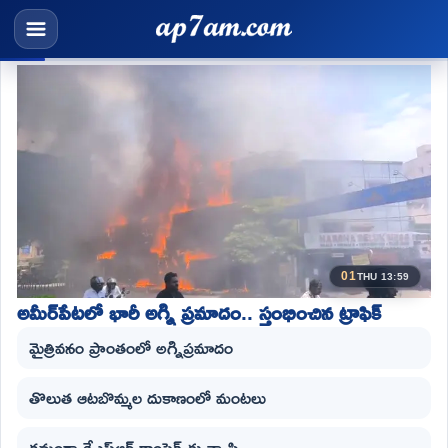
01
THU 13:59
అమీర్‌పేటలో భారీ అగ్ని ప్రమాదం.. స్తంభించిన ట్రాఫిక్‌
మైత్రివనం ప్రాంతంలో అగ్నిప్రమాదం
తొలుత ఆటబొమ్మల దుకాణంలో మంటలు
క్రమంగా కేఎస్‌ఆర్‌ కాంప్లెక్స్‌కు వ్యాప్తి