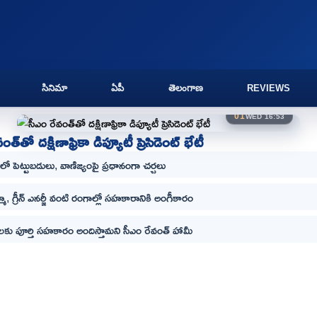
సినిమా
ఏపీ
తెలంగాణ
REVIEWS
01
WED 16:53
త్‌తో దక్షిణాఫ్రికా డిప్యూటీ ప్రెసిడెంట్ భేటీ
ో పెట్టుబడులు, వాణిజ్యంపై ప్రధానంగా చర్చలు
మా, గ్రీన్ ఎనర్జీ వంటి రంగాల్లో సహకారానికి అంగీకారం
ులకు పూర్తి సహకారం అందిస్తామని సీఎం రేవంత్ హామీ