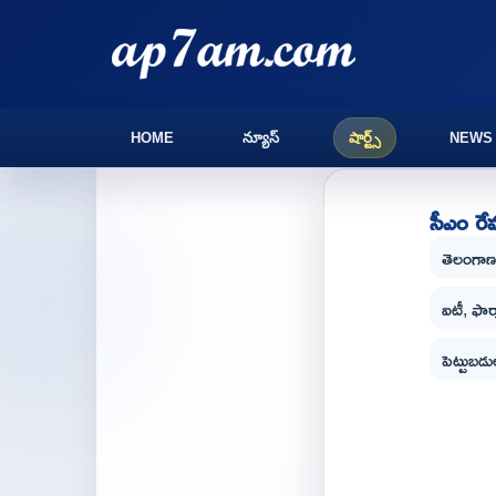
HOME
న్యూస్
షార్ట్స్
NEWS
సీఎం రేవం
తెలంగాణల
ఐటీ, ఫార్
పెట్టుబడ