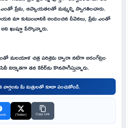
ఎంతో ప్రేమ, ఆప్యాయతలతో మమ్మల్ని స్వాగతించారు.
ఆయన మా కుటుంబానికి అందించిన దీవెనలు, ప్రేమ ఎంతో
ి ఖుష్బూ పేర్కొన్నారు.
ంతో మలయాళ చిత్ర పరిశ్రమ ద్వారా నటిగా అరంగేట్రం
నీ నిర్మాతగా తన కెరీర్‌ను కొనసాగిస్తున్నారు.
చిన వార్తలను మీ మిత్రులతో కూడా పంచుకోండి.
Copy Link
book
(Twitter)