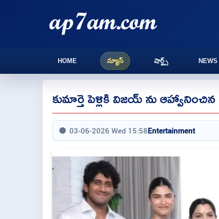
HOME
న్యూస్
షార్ట్స్
NEWS
కుమార్తె పెళ్లికి విజయ్ ను ఆహ్వానించిన 
03-06-2026 Wed 15:58
Entertainment