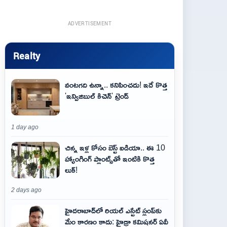
ADVERTISEMENT
Realty
వంటగది ఉన్నా.. కనిపించదు! ఇదే కొత్త
'ఇన్విజిబుల్ కిచెన్' ట్రెండ్
1 day ago
చిన్న ఇళ్ల కోసం బెస్ట్ ఐడియా.. ఈ 10
హ్యాంగింగ్ ప్లాంట్స్‌తో ఇంటికి కొత్త
లుక్!
2 days ago
హైదరాబాద్‌లో రియల్ ఎస్టేట్ స్లంప్‌కు
మేం కారణం కాదు: హైడ్రా కమిషనర్ ఏవీ