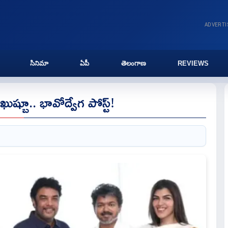
ADVERT
సినిమా
ఏపీ
తెలంగాణ
REVIEWS
ఖుష్బూ.. భావోద్వేగ పోస్ట్!