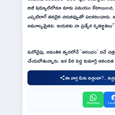
బిజీ షెడ్యూల్‌లోనూ మాకు సమయం కేటాయించి, 
ఎప్పటిలాగే తనదైన చిరునవ్వుతో పలకరించారు. 
అమూల్యమైనవి. ఆయనకు నా ప్రత్యేక కృతజ్ఞతలు" అన
మరోవైపు, అవంతిక త్వరలోనే 'ఆరంభం' అనే చిత్ర
చేయబోతున్నారు. ఇక వీరి పెద్ద కుమార్తె ఆనందిత సి
ఈ వార్త మీకు నచ్చిందా?.. నచ్
WhatsApp
Face