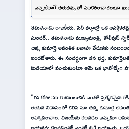
ఎప్పటిలాగే చిరునవ్వుతో పలకరించారంటూ ఖు
తమిళనాడు రాజకీయ, సినీ వర్గాల్లో ఒక ఆసక్తికర
సుందర్.. తమిళనాడు ముఖ్యమంత్రి, కోలీవుడ్ స్
చిన్న కుమార్తె అవంతిక వివాహ వేడుకకు సంబంధిం
అందజేశారు. ఈ సందర్భంగా తన భర్త, కుమార్తెలత
మీడియాలో పంచుకుంటూ ఆమె ఒక భావోద్వేగ పోస్ట్
"ఈ రోజు మా కుటుంబానికి ఎంతో ప్రత్యేకమైన ర
ఆయన నివాసంలో కలిసి మా చిన్న కుమార్తె అవంతిక,
ఆహ్వానించాం. విజయ్‌ను కలవడం ఎప్పుడూ అమితమై
ఆయనను కలవడంతో ఎంతో థ్రిల్ అయ్యారు. ఆయనతో గ