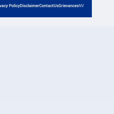
vacy Policy
Disclaimer
ContactUs
Grievances
NV