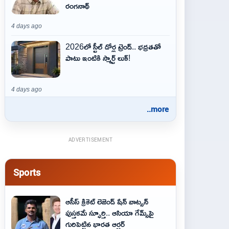
రంగనాథ్
4 days ago
2026లో స్టీల్ డోర్ల ట్రెండ్.. భద్రతతో
పాటు ఇంటికి స్మార్ట్ లుక్!
4 days ago
..more
ADVERTISEMENT
Sports
ఆసీస్ క్రికెట్ లెజెండ్ షేన్ వాట్సన్
పుస్తకమే స్ఫూర్తి.. ఆసియా గేమ్స్‌పై
గురిపెట్టిన భారత ఆర్చర్