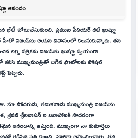
ష్బూ ఆనందం
మైన భేటీ చోటుచేసుకుంది. ప్రముఖ సీనియర్ నటి ఖుష్బూ
టార్ హీరో విజయ్‌ను ఆయన నివాసంలో కలుసుకున్నారు. తన
చిన లగ్న పత్రికను విజయ్‌కు ఖుష్బూ స్వయంగా
ో కలిసి ముఖ్యమంత్రితో దిగిన ఫొటోలను సోషల్
 పెట్టారు.
ోజు. మా సోదరుడు, తమిళనాడు ముఖ్యమంత్రి విజయ్‌ను
 శ్రవణ్ శ్రీనివాసన్ ల వివాహానికి సాదరంగా
న ఆనందాన్ని ఇస్తుంది. ముఖ్యంగా నా కుమార్తెలు
డిపిన ప్రతి క్షణాన్ని పూర్తిగా ఆస్వాదించారు. తన