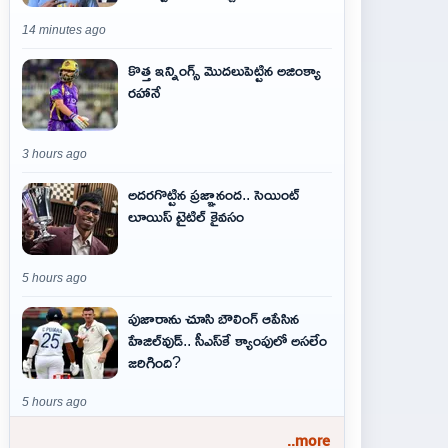
14 minutes ago
కొత్త ఇన్నింగ్స్ మొదలుపెట్టిన అజింక్యా
రహానే
3 hours ago
అదరగొట్టిన ప్రజ్ఞానంద.. సెయింట్‌
లూయిస్ టైటిల్‌ కైవసం
5 hours ago
పుజారాను చూసి బౌలింగ్ ఆపేసిన
హేజిల్‌వుడ్.. సీఎస్‌కే క్యాంపులో అసలేం
జరిగింది?
5 hours ago
..more