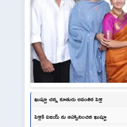
ఖుష్బూ చిన్న కూతురు అవంతిక పెళ్లి
పెళ్లికి విజయ్ ను ఆహ్వానించిన ఖుష్బూ