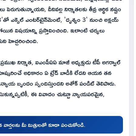
పెరుగుతున్నాయని, దీనివల్ల నిర్మాతలకు తీవ్ర ఆర్థిక నష్టం
'తో ఎక్సెల్ ఎంటర్‌టైన్‌మెంట్, 'దృశ్యం 3' నుంచి అక్షయ్
ిన విషయాన్ని ప్రస్తావించింది. ఇలాంటి చర్యలు
తాయని హెచ్చరించింది.
ప్రముఖ నిర్మాత, ఐఎంపీఏఏ మాజీ అధ్యక్షుడు టీపీ అగర్వాల్
ు బహిష్కరించే అధికారం ఏ ట్రేడ్ బాడీకి లేదని ఆయన తన
మ న్యాయ బృందం స్పందిస్తుందని అశోక్ పండిట్ తెలిపారు.
ీసుకున్నప్పటికీ, ఈ వివాదం చుట్టూ న్యాయపరమైన,
చిన వార్తలను మీ మిత్రులతో కూడా పంచుకోండి.