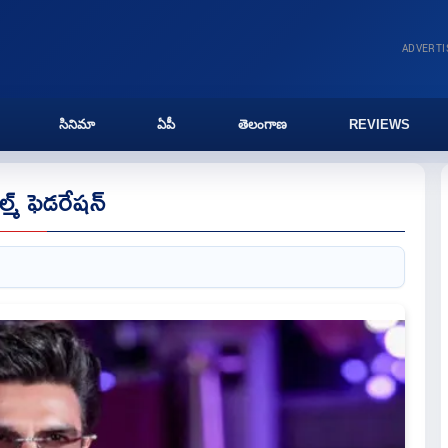
ADVERT
సినిమా
ఏపీ
తెలంగాణ
REVIEWS
ిల్మ్ ఫెడరేషన్