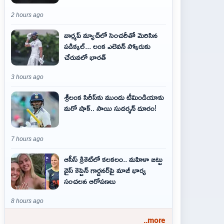
2 hours ago
వార్మప్ మ్యాచ్‌లో సెంచరీతో మెరిసిన
పడిక్కల్... లంక ఎలెవన్ స్కోరుకు
చేరువలో భారత్
3 hours ago
శ్రీలంక సిరీస్‌కు ముందు టీమిండియాకు
మరో షాక్‌.. సాయి సుదర్శన్‌ దూరం!
7 hours ago
ఆసీస్ క్రికెట్‌లో కలకలం.. మహిళా జట్టు
వైస్ కెప్టెన్ గార్డనర్‌పై మాజీ భార్య
సంచలన ఆరోపణలు
8 hours ago
..more