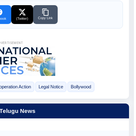
Copy Link
book
(Twitter)
DVERTISEMENT
peration Action
Legal Notice
Bollywood
 Telugu News