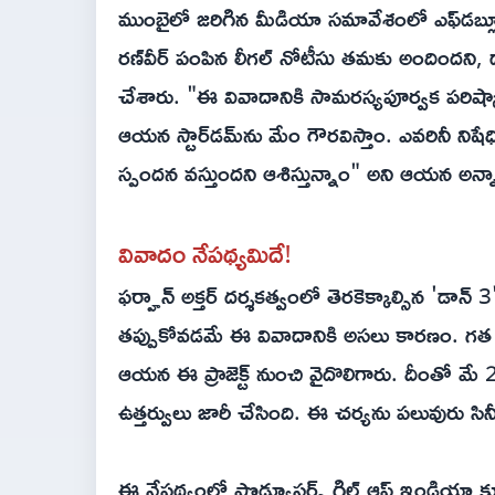
ముంబైలో జరిగిన మీడియా సమావేశంలో ఎఫ్‌డ‌బ్ల్య
రణ్‌వీర్ పంపిన లీగల్ నోటీసు తమకు అందిందని
చేశారు. "ఈ వివాదానికి సామరస్యపూర్వక పరిష్కారం
ఆయన స్టార్‌డమ్‌ను మేం గౌరవిస్తాం. ఎవరినీ నిష
స్పందన వస్తుందని ఆశిస్తున్నాం" అని ఆయన అన్న
వివాదం నేప‌థ్య‌మిదే!
ఫర్హాన్ అక్తర్ దర్శకత్వంలో తెరకెక్కాల్సిన 'డాన్ 
తప్పుకోవడమే ఈ వివాదానికి అసలు కారణం. గత ఏ
ఆయన ఈ ప్రాజెక్ట్ నుంచి వైదొలిగారు. దీంతో 
ఉత్తర్వులు జారీ చేసింది. ఈ చర్యను పలువురు సినీ
ఈ నేపథ్యంలో ప్రొడ్యూసర్స్ గిల్డ్ ఆఫ్ ఇండియా కూ