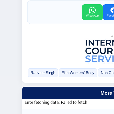
WhatsApp
Face
A
Ranveer Singh
Film Workers' Body
Non Coo
More
Error fetching data: Failed to fetch