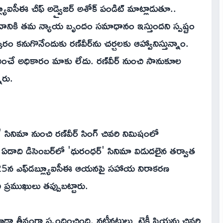
ూఐసీఈ చీఫ్ అడ్వైజర్ అశోక్ పండిట్ మాట్లాడుతూ..
, దానికి తమ న్యాయ బృందం సమాధానం ఇస్తుందని స్పష్టం
 కనుగొనేందుకు రణ్‌వీర్‌ను చర్చలకు ఆహ్వానిస్తున్నాం.
ేధించే అధికారం మాకు లేదు. రణ్‌వీర్ నుంచి సానుకూల
ారు.
3' సినిమా నుంచి రణ్‌వీర్ సింగ్ చివరి నిమిషంలో
డాది డిసెంబర్‌లో 'ధురంధర్' సినిమా విడుదలైన తర్వాత
మే 25న ఎఫ్‌డ‌బ్ల్యూఐసీఈ ఆయనపై సహాయ నిరాకరణ
 ప్రముఖులు తప్పుబట్టారు.
డా తీవ్రంగా స్పందించింది. నటీనటులు, టెక్నీషియన్లు చివరి