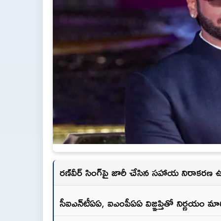
రణ్‌వీర్‌ సింగ్‌పై జారీ చేసిన సహాయ నిరాకర
సీఐఎన్‌టీఏఏ, ఐఎంపీఏఏ విజ్ఞప్తితో నిర్ణయం మార్చ