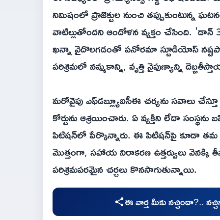
నిమిషంలో ప్రాజెక్టుల నుంచి తప్పుకుంటున్న ఘటనలు 
వాటిల్లుతోందని ఆందోళన వ్యక్తం చేసింది. 'డాన్ 3
ఖన్నా వైదొలగడంతో పనోరమా స్టూడియోస్ నష్టపోయ
పరిశ్రమలో నమ్మకాన్ని, వృత్తి నైపుణ్యాన్ని దెబ్బతీస్
మరోవైపు ఎఫ్‌డ‌బ్ల్యూఐసీఈ చర్యను సవాలు చేస్తూ 
కోర్టును ఆశ్రయించారు. ఏ వ్యక్తిని లేదా సంస్థన
పిటిషన్‌లో పేర్కొన్నారు. ఈ పిటిషన్‌పై కూడా త
మొత్తంగా, సహాయ నిరాకరణ ఉత్తర్వులు వెనక్కి త
పరిశ్రమపరమైన చర్చలు కొనసాగుతున్నాయి.
ఈ వార్త మీకు నచ్చిందా?.. నచ్