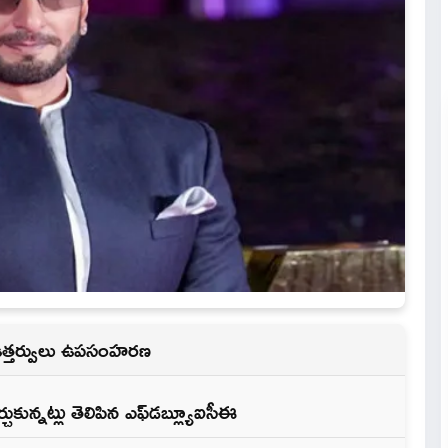
ణ ఉత్తర్వులు ఉపసంహరణ
ుకున్నట్లు తెలిపిన ఎఫ్‌డ‌బ్ల్యూఐసీఈ