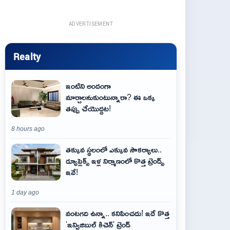
ADVERTISEMENT
Realty
ఇంటిని అందంగా
మార్చాలనుకుంటున్నారా? ఈ ఒక్క
తప్పు చేయొద్దట!
8 hours ago
తక్కువ స్థలంలో ఎక్కువ సౌకర్యాలు..
డ్యూప్లెక్స్ ఇళ్ల నిర్మాణంలో కొత్త ట్రెండ్స్
ఇవే!
1 day ago
వంటగది ఉన్నా.. కనిపించదు! ఇదే కొత్త
'ఇన్విజిబుల్ కిచెన్' ట్రెండ్