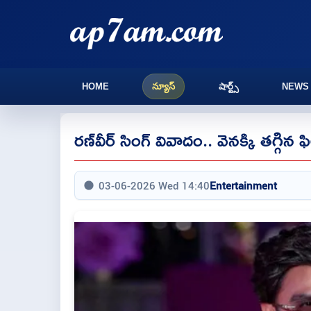
HOME
న్యూస్
షార్ట్స్
NEWS
రణ్‌వీర్‌ సింగ్ వివాదం.. వెనక్కి తగ్గిన ఫ
03-06-2026 Wed 14:40
Entertainment