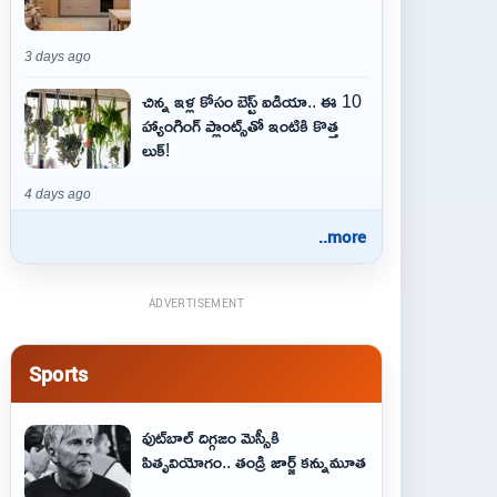
3 days ago
చిన్న ఇళ్ల కోసం బెస్ట్ ఐడియా.. ఈ 10
హ్యాంగింగ్ ప్లాంట్స్‌తో ఇంటికి కొత్త
లుక్!
4 days ago
..more
ADVERTISEMENT
Sports
ఫుట్‌బాల్ దిగ్గజం మెస్సీకి
పితృవియోగం.. తండ్రి జార్జ్ కన్నుమూత