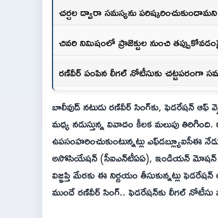
చర్చల ద్వారా సమస్యను పరిష్కరించుకుందామని ర
చివరి నిమిషంలో ప్రాజెక్టుల నుంచి తప్పుకోవడంపై
రణ్‌వీర్ పంపిన లీగల్ నోటీసుకు చట్టపరంగా స
బాలీవుడ్ నటుడు రణ్‌వీర్‌ సింగ్‌కు, ఫెడరేషన్ ఆఫ్ 
మధ్య నడుస్తున్న వివాదం కీలక మలుపు తిరిగింది. 
ఉపసంహరించుకుంటున్నట్లు ఎఫ్‌డ‌బ్ల్యూఐసీఈ నేడు అధి
అసోసియేషన్ (సీఐఎన్‌టీఏఏ), ఇండియన్ మోషన్ పి
విజ్ఞప్తి మేరకు ఈ నిర్ణయం తీసుకున్నట్లు ఫెడరేషన
ముందే రణ్‌వీర్‌ సింగ్.. ఫెడరేషన్‌కు లీగల్ నో