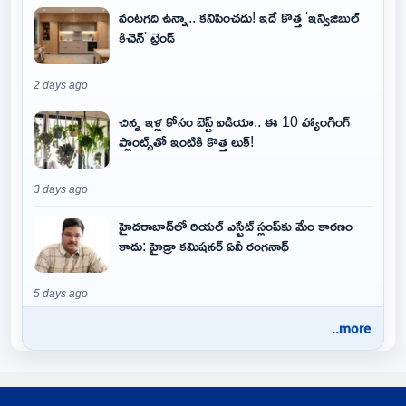
వంటగది ఉన్నా.. కనిపించదు! ఇదే కొత్త 'ఇన్విజిబుల్
కిచెన్' ట్రెండ్
2 days ago
చిన్న ఇళ్ల కోసం బెస్ట్ ఐడియా.. ఈ 10 హ్యాంగింగ్
ప్లాంట్స్‌తో ఇంటికి కొత్త లుక్!
3 days ago
హైదరాబాద్‌లో రియల్ ఎస్టేట్ స్లంప్‌కు మేం కారణం
కాదు: హైడ్రా కమిషనర్ ఏవీ రంగనాథ్
5 days ago
..more