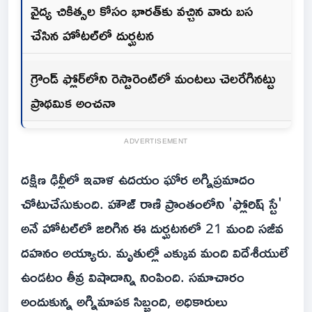
వైద్య చికిత్సల కోసం భారత్‌కు వచ్చిన వారు బస
చేసిన హోటల్‌లో దుర్ఘటన
గ్రౌండ్ ఫ్లోర్‌లోని రెస్టారెంట్‌లో మంటలు చెలరేగినట్టు
ప్రాథమిక అంచనా
ADVERTISEMENT
దక్షిణ ఢిల్లీలో ఇవాళ‌ ఉదయం ఘోర అగ్నిప్రమాదం
చోటుచేసుకుంది. హౌజ్ రాణి ప్రాంతంలోని 'ఫ్లోరిష్ స్టే'
అనే హోటల్‌లో జరిగిన ఈ దుర్ఘటనలో 21 మంది సజీవ
దహనం అయ్యారు. మృతుల్లో ఎక్కువ మంది విదేశీయులే
ఉండటం తీవ్ర విషాదాన్ని నింపింది. సమాచారం
అందుకున్న అగ్నిమాపక సిబ్బంది, అధికారులు