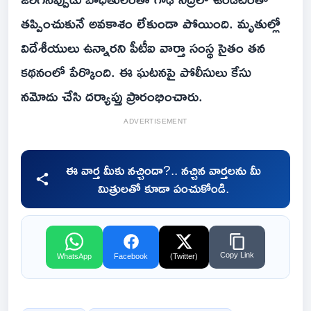
తప్పించుకునే అవకాశం లేకుండా పోయింది. మృతుల్లో
విదేశీయులు ఉన్నారని పీటీఐ వార్తా సంస్థ సైతం తన
కథనంలో పేర్కొంది. ఈ ఘటనపై పోలీసులు కేసు
నమోదు చేసి దర్యాప్తు ప్రారంభించారు.
ADVERTISEMENT
ఈ వార్త మీకు నచ్చిందా?.. నచ్చిన వార్తలను మీ
మిత్రులతో కూడా పంచుకోండి.
Copy Link
WhatsApp
Facebook
(Twitter)