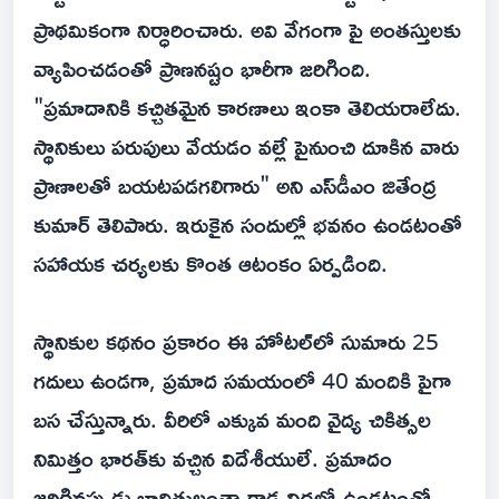
ప్రాథమికంగా నిర్ధారించారు. అవి వేగంగా పై అంతస్తులకు
వ్యాపించడంతో ప్రాణనష్టం భారీగా జరిగింది.
"ప్రమాదానికి కచ్చితమైన కారణాలు ఇంకా తెలియరాలేదు.
స్థానికులు పరుపులు వేయడం వల్లే పైనుంచి దూకిన వారు
ప్రాణాలతో బయటపడగలిగారు" అని ఎస్‌డీఎం జితేంద్ర
కుమార్ తెలిపారు. ఇరుకైన సందుల్లో భవనం ఉండటంతో
సహాయక చర్యలకు కొంత ఆటంకం ఏర్పడింది.
స్థానికుల కథనం ప్రకారం ఈ హోటల్‌లో సుమారు 25
గదులు ఉండగా, ప్రమాద సమయంలో 40 మందికి పైగా
బస చేస్తున్నారు. వీరిలో ఎక్కువ మంది వైద్య చికిత్సల
నిమిత్తం భారత్‌కు వచ్చిన విదేశీయులే. ప్రమాదం
జరిగినప్పుడు బాధితులంతా గాఢ నిద్రలో ఉండటంతో