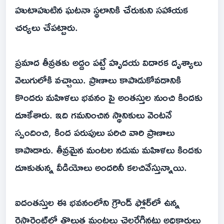
హుటాహుటిన ఘటనా స్థలానికి చేరుకుని సహాయక
చర్యలు చేపట్టారు.
ప్రమాద తీవ్రతకు అద్దం పట్టే హృదయ విదారక దృశ్యాలు
వెలుగులోకి వచ్చాయి. ప్రాణాలు కాపాడుకోవడానికి
కొందరు మహిళలు భవనం పై అంతస్తుల నుంచి కిందకు
దూకేశారు. ఇది గమనించిన స్థానికులు వెంటనే
స్పందించి, కింద పరుపులు పరిచి వారి ప్రాణాలు
కాపాడారు. తీవ్రమైన మంటల నడుమ మహిళలు కిందకు
దూకుతున్న వీడియోలు అందరినీ కలచివేస్తున్నాయి.
ఐదంతస్తుల ఈ భవనంలోని గ్రౌండ్ ఫ్లోర్‌లో ఉన్న
రెస్టారెంట్‌లో తొలుత మంటలు చెలరేగినట్టు అధికారులు