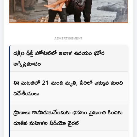
ADVERTISEMENT
దక్షిణ ఢిల్లీ హోటల్‌లో ఇవాళ‌ ఉదయం ఘోర
అగ్నిప్రమాదం
ఈ ఘటనలో 21 మంది మృతి, వీరిలో ఎక్కువ మంది
విదేశీయులు
ప్రాణాలు కాపాడుకునేందుకు భవనం పైనుంచి కిందకు
దూకిన మహిళల వీడియో వైర‌ల్‌