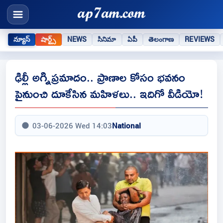
న్యూస్
షార్ట్స్
NEWS
సినిమా
ఏపీ
తెలంగాణ
REVIEWS
ఢిల్లీ అగ్నిప్ర‌మాదం.. ప్రాణాల కోసం భవనం
పైనుంచి దూకేసిన మహిళలు.. ఇదిగో వీడియో!
03-06-2026 Wed 14:03
National