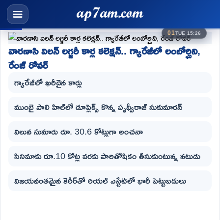
01
TUE 15:26
వారణాసి విలన్ లగ్జరీ కార్ల కలెక్షన్.. గ్యారేజీలో లంబోర్ఘిని,
రేంజ్ రోవర్
గ్యారేజీలో ఖరీదైన కార్లు
ముంబై పాలి హిల్‌లో డూప్లెక్స్ కొన్న పృథ్వీరాజ్ సుకుమారన్
విలువ సుమారు రూ. 30.6 కోట్లుగా అంచనా
సినిమాకు రూ.10 కోట్ల వరకు పారితోషికం తీసుకుంటున్న నటుడు
విజయవంతమైన కెరీర్‌తో రియల్ ఎస్టేట్‌లో భారీ పెట్టుబడులు