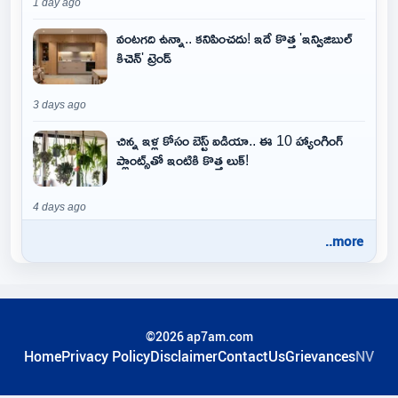
1 day ago
వంటగది ఉన్నా.. కనిపించదు! ఇదే కొత్త 'ఇన్విజిబుల్
కిచెన్' ట్రెండ్
3 days ago
చిన్న ఇళ్ల కోసం బెస్ట్ ఐడియా.. ఈ 10 హ్యాంగింగ్
ప్లాంట్స్‌తో ఇంటికి కొత్త లుక్!
4 days ago
..more
©2026 ap7am.com
Home
Privacy Policy
Disclaimer
ContactUs
Grievances
NV