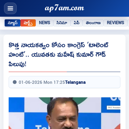
న్యూస్
షార్ట్స్
NEWS
సినిమా
ఏపీ
తెలంగాణ
REVIEWS
కొత్త నాయకత్వం కోసం కాంగ్రెస్ ‘టాలెంట్
హంట్’.. యువతకు మహేష్ కుమార్ గౌడ్
పిలుపు!
01-06-2026 Mon 17:25
Telangana