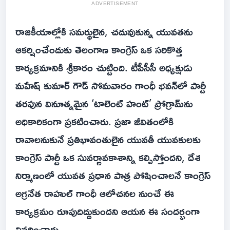
ADVERTISEMENT
రాజకీయాల్లోకి సమర్థులైన, చదువుకున్న యువతను
ఆకర్షించేందుకు తెలంగాణ కాంగ్రెస్ ఒక సరికొత్త
కార్యక్రమానికి శ్రీకారం చుట్టింది. టీపీసీసీ అధ్యక్షుడు
మహేష్ కుమార్ గౌడ్ సోమవారం గాంధీ భవన్‌లో పార్టీ
తరఫున వినూత్నమైన ‘టాలెంట్ హంట్’ ప్రోగ్రామ్‌ను
అధికారికంగా ప్రకటించారు. ప్రజా జీవితంలోకి
రావాలనుకునే ప్రతిభావంతులైన యువతీ యువకులకు
కాంగ్రెస్ పార్టీ ఒక సువర్ణావకాశాన్ని కల్పిస్తోందని, దేశ
నిర్మాణంలో యువత ప్రధాన పాత్ర పోషించాలనే కాంగ్రెస్
అగ్రనేత రాహుల్ గాంధీ ఆలోచనల నుంచే ఈ
కార్యక్రమం రూపుదిద్దుకుందని ఆయన ఈ సందర్భంగా
వివరించారు.