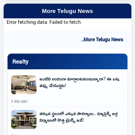
More Telugu News
Error fetching data: Failed to fetch
..More Telugu News
Realty
ఇంటిని అందంగా మార్చాలనుకుంటున్నారా? ఈ ఒక్క
తప్పు చేయొద్దట!
1 day ago
తక్కువ స్థలంలో ఎక్కువ సౌకర్యాలు.. డ్యూప్లెక్స్ ఇళ్ల
నిర్మాణంలో కొత్త ట్రెండ్స్ ఇవే!