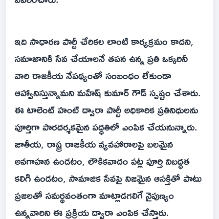
ఇది సాధారణ పార్టీ చేరికల లాంటి కార్యక్రమం కాదని,
సమాజానికి సేవ చేయాలనే తపన ఉన్న ప్రతి ఒక్కరినీ
వారి రాజకీయ నేపథ్యంతో సంబంధం లేకుండా
ఆహ్వానిస్తున్నామని మహేష్ కుమార్ గౌడ్ స్పష్టం చేశారు.
ఈ టాలెంట్ హంట్ ద్వారా పార్టీ అధికారిక ప్రతినిధులను
పూర్తిగా పారదర్శకమైన పద్ధతిలో ఎంపిక చేయనున్నారు.
జాతీయ, రాష్ట్ర రాజకీయ వ్యవహారాలపై బలమైన
అవగాహన ఉండటం, లౌకికవాదం పట్ల పూర్తి నిబద్ధత
కలిగి ఉండటం, సామాజిక సేవపై నిజమైన ఆసక్తితో పాటు
ప్రజలతో సమర్థవంతంగా మాట్లాడగలిగే నైపుణ్యం
ఉన్నవారిని ఈ ప్రక్రియ ద్వారా ఎంపిక చేస్తారు.