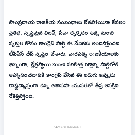
సాంప్రదాయ రాజకీయ సంబంధాలు లేకపోయినా కేవలం
ప్రతిభ, స్పష్టమైన విజన్, సేవా దృక్పథం ఉన్న మంచి
వ్యక్తుల కోసం కాంగ్రెస్ పార్టీ ఈ వేదికను అందిస్తోందని
టీపీసీసీ చీఫ్ స్పష్టం చేశారు. వారసత్వ రాజకీయాలకు
భిన్నంగా, క్షేత్రస్థాయి నుంచి సరికొత్త రక్తాన్ని పార్టీలోకి
ఆహ్వానించడానికి కాంగ్రెస్ వేసిన ఈ అడుగు ఇప్పుడు
రాష్ట్రవ్యాప్తంగా ఉన్న ఆశావహ యువతలో తీవ్ర ఆసక్తిని
రేకెత్తిస్తోంది.
ADVERTISEMENT