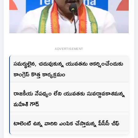
ADVERTISEMENT
సమర్థులైన, చదువుకున్న యువతను ఆకర్షించేందుకు
కాంగ్రెస్ కొత్త కార్యక్రమం
రాజకీయ నేపథ్యం లేని యువతకు సువర్ణావకాశమన్న
మహేశ్ గౌడ్
టాలెంట్ ఉన్న వారిని ఎంపిక చేస్తామన్న పీసీసీ చీఫ్