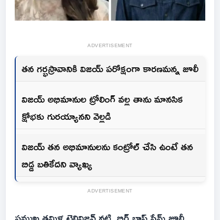
ADVERTISEMENT
తన గర్భస్రావానికి విజయ్ పరోక్షంగా కారణమన్న జూలీ
విజయ్ అభిమానుల ట్రోలింగ్ వల్ల తాను మానసిక
క్షోభకు గురయ్యానని వెల్లడి
విజయ్ తన అభిమానులను కంట్రోల్ చేసి ఉంటే తన
బిడ్డ బతికేదని వ్యాఖ్య
ADVERTISEMENT
ప్రముఖ తమిళ టెలివిజన్ నటి, బిగ్ బాస్ ఫేమ్ జూలీ...