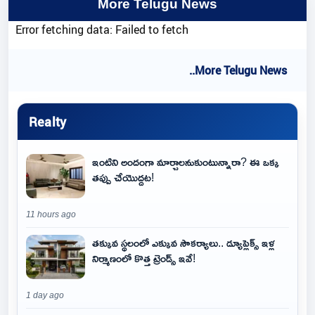
More Telugu News
Error fetching data: Failed to fetch
..More Telugu News
Realty
ఇంటిని అందంగా మార్చాలనుకుంటున్నారా? ఈ ఒక్క
తప్పు చేయొద్దట!
11 hours ago
తక్కువ స్థలంలో ఎక్కువ సౌకర్యాలు.. డ్యూప్లెక్స్ ఇళ్ల
నిర్మాణంలో కొత్త ట్రెండ్స్ ఇవే!
1 day ago