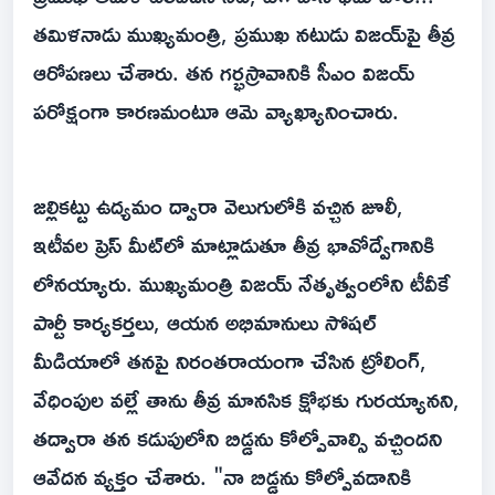
తమిళనాడు ముఖ్యమంత్రి, ప్రముఖ నటుడు విజయ్‌పై తీవ్ర
ఆరోపణలు చేశారు. తన గర్భస్రావానికి సీఎం విజయ్
పరోక్షంగా కారణమంటూ ఆమె వ్యాఖ్యానించారు.
జల్లికట్టు ఉద్యమం ద్వారా వెలుగులోకి వచ్చిన జూలీ,
ఇటీవల ప్రెస్ మీట్‌లో మాట్లాడుతూ తీవ్ర భావోద్వేగానికి
లోనయ్యారు. ముఖ్యమంత్రి విజయ్ నేతృత్వంలోని టీవీకే
పార్టీ కార్యకర్తలు, ఆయన అభిమానులు సోషల్
మీడియాలో తనపై నిరంతరాయంగా చేసిన ట్రోలింగ్,
వేధింపుల వల్లే తాను తీవ్ర మానసిక క్షోభకు గురయ్యానని,
తద్వారా తన కడుపులోని బిడ్డను కోల్పోవాల్సి వచ్చిందని
ఆవేదన వ్యక్తం చేశారు. "నా బిడ్డను కోల్పోవడానికి