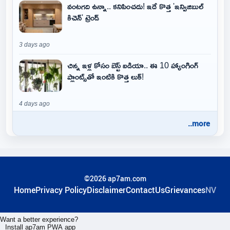
వంటగది ఉన్నా.. కనిపించదు! ఇదే కొత్త 'ఇన్విజిబుల్
కిచెన్' ట్రెండ్
3 days ago
చిన్న ఇళ్ల కోసం బెస్ట్ ఐడియా.. ఈ 10 హ్యాంగింగ్
ప్లాంట్స్‌తో ఇంటికి కొత్త లుక్!
4 days ago
..more
©2026 ap7am.com
Home
Privacy Policy
Disclaimer
ContactUs
Grievances
NV
Want a better experience?
Install ap7am PWA app