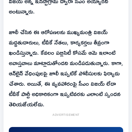
విజయ్ అన్న ఇన్‌స్టాగ్రామ్ ద్వారా సీఎం అయ్యారని
అంటున్నారు.
జూలీ చేసిన ఈ ఆరోపణలను ముఖ్యమంత్రి విజయ్
మద్దతుదారులు, టీవీకే నేతలు, కార్యకర్తలు తీవ్రంగా
ఖండిస్తున్నారు. కేవలం పబ్లిసిటీ కోసమే ఆమె ఇలాంటి
అవాస్తవాలు మాట్లాడుతోందని మండిపడుతున్నారు. కాగా,
ఆన్‌లైన్ వేధింపులపై జూలీ ఇప్పటికే పోలీసులకు ఫిర్యాదు
చేశారు. అయితే, ఈ వ్యవహారంపై సీఎం విజయ్ లేదా
టీవీకే పార్టీ అధికారికంగా ఇప్పటివరకు ఎలాంటి స్పందన
తెలియజేయలేదు.
ADVERTISEMENT