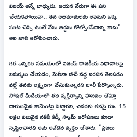
విజయ్ అన్నే బాధ్యుడు. ఆయన నేరుగా ఈ పని
చేయకపోయినా.. తన అభిమానులను ఆపమని ఒక్క
మాట చెప్పి ఉంటే నేను బిడ్డను కోల్పోయేదాన్ని కాదు"
అని జూలి ఆరోపించారు.
గత ఎన్నికల సమయంలో విజయ్ రాజకీయ విధానాలపై
విమర్శలు చేయడం, మెరీనా బీచ్ వద్ద నిరసన తెలపడం
వల్లే తనను లక్ష్యంగా చేసుకున్నారని జూలీ పేర్కొన్నారు.
సోషల్ మీడియాలో తన వ్యక్తిత్వాన్ని హననం చేస్తూ
దారుణమైన కామెంట్లు పెట్టారని, చివరకు తనపై రూ. 15
లక్షల విలువైన నకిలీ కిడ్నీ స్కామ్ ఆరోపణలు కూడా
సృష్టించారని ఆమె ఆవేదన వ్యక్తం చేశారు. "ప్రజలు