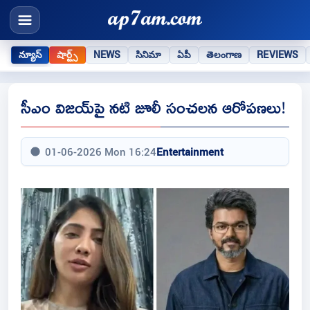
న్యూస్
షార్ట్స్
NEWS
సినిమా
ఏపీ
తెలంగాణ
REVIEWS
సీఎం విజయ్‌పై నటి జూలీ సంచలన ఆరోపణలు!
01-06-2026 Mon 16:24
Entertainment