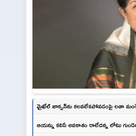
మైఖేల్ జాక్సన్‌ను కలవలేకపోవడంపై లతా మంగ
ఆయన్ను కలిసే అవకాశం రాలేదన్న లోటు గుండెల్