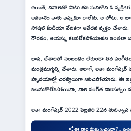
అయితే, నివాళితో పాటు తన మదిలోని ఓ వ్యక్తి
అవకాశం నాకు ఎప్పుడూ రాలేదు. ఆ లోటు, ఆ బాధ 
సోషల్ మీడియా వేదికగా ఆవేదన వ్యక్తం చేశారు. 
గౌరవం, ఆయన్ను కలవలేకపోయానని ఇంతలా బాధప
భాష, దేశాలతో సంబంధం లేకుండా తన సంగీతం, నృ
మంత్రముగ్ధుల్ని చేశారు. అలాగే, లతా మంగేష్కర
హృదయాల్లో చిరస్థాయిగా నిలిచిపోయారు. ఈ ఇద
కలుసుకోలేకపోయినా, వారి సంగీత వారసత్వం మాత
లతా మంగేష్కర్ 2022 ఫిబ్రవరి 22న తుదిశ్వా
ఈ వార్త మీకు నచ్చిందా?.. నచ్