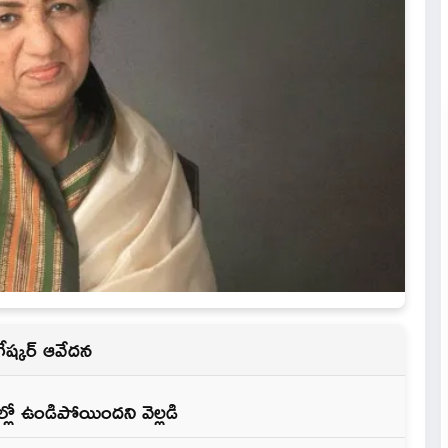
ేష్కర్ ఆవేదన
లో ఉండిపోయిందని వెల్లడి