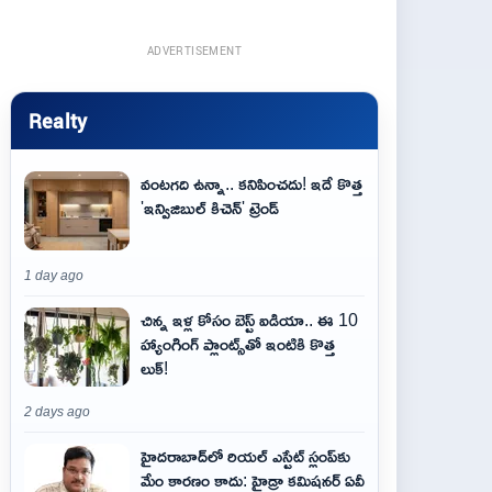
ADVERTISEMENT
Realty
వంటగది ఉన్నా.. కనిపించదు! ఇదే కొత్త
'ఇన్విజిబుల్ కిచెన్' ట్రెండ్
1 day ago
చిన్న ఇళ్ల కోసం బెస్ట్ ఐడియా.. ఈ 10
హ్యాంగింగ్ ప్లాంట్స్‌తో ఇంటికి కొత్త
లుక్!
2 days ago
హైదరాబాద్‌లో రియల్ ఎస్టేట్ స్లంప్‌కు
మేం కారణం కాదు: హైడ్రా కమిషనర్ ఏవీ