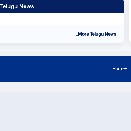
 Telugu News
..More Telugu News
Home
Pri