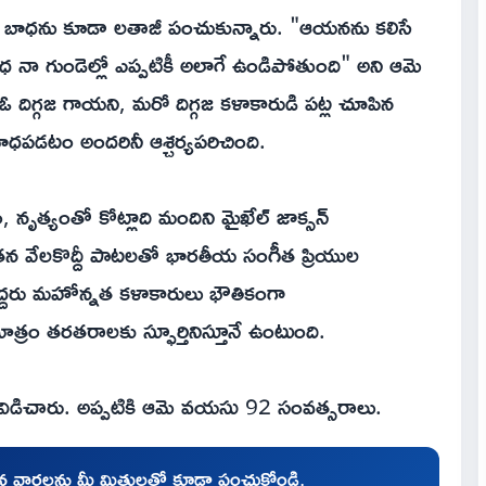
గత బాధను కూడా లతాజీ పంచుకున్నారు. "ఆయనను కలిసే
నా గుండెల్లో ఎప్పటికీ అలాగే ఉండిపోతుంది" అని ఆమె
ఓ దిగ్గజ గాయని, మరో దిగ్గజ కళాకారుడి పట్ల చూపిన
డటం అందరినీ ఆశ్చర్యపరిచింది.
త్యంతో కోట్లాది మందిని మైఖేల్ జాక్సన్
్ తన వేలకొద్దీ పాటలతో భారతీయ సంగీత ప్రియుల
్దరు మహోన్నత కళాకారులు భౌతికంగా
్రం తరతరాలకు స్ఫూర్తినిస్తూనే ఉంటుంది.
స విడిచారు. అప్పటికి ఆమె వయసు 92 సంవత్సరాలు.
చిన వార్తలను మీ మిత్రులతో కూడా పంచుకోండి.