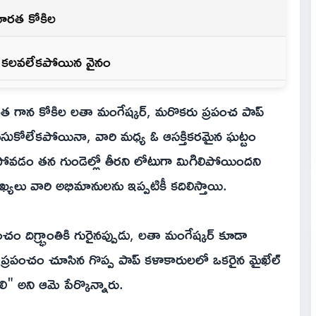
 భారత కోకిల
గా కలవలేకపోయిన వైనం
త గాన కోకిల లతా మంగేష్కర్, మరొకరు ప్రపంచ పాప్
 కలుసుకోలేకపోయినా, వారి మధ్య ఓ ఆసక్తికరమైన ఘట్టం
పోవడం తన గుండెల్లో తీరని లోటుగా మిగిలిపోయిందని
ఖ్యలు వారి అభిమానులను ఇప్పటికీ కదిలిస్తాయి.
 దిగ్భ్రాంతికి గురైనప్పుడు, లతా మంగేష్కర్ కూడా
ప్రపంచం చూసిన గొప్ప పాప్ కళాకారులలో ఒకరైన మైఖేల్
ి" అని ఆమె పేర్కొన్నారు.