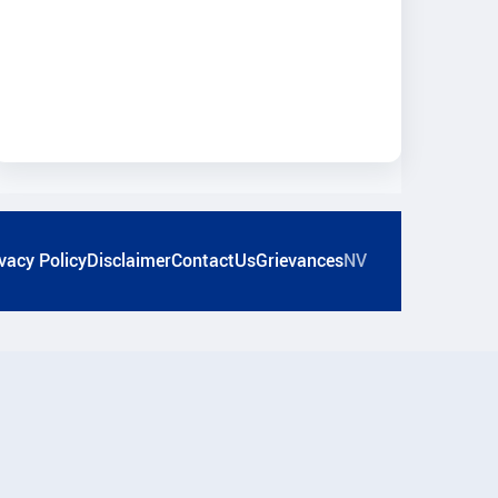
vacy Policy
Disclaimer
ContactUs
Grievances
NV