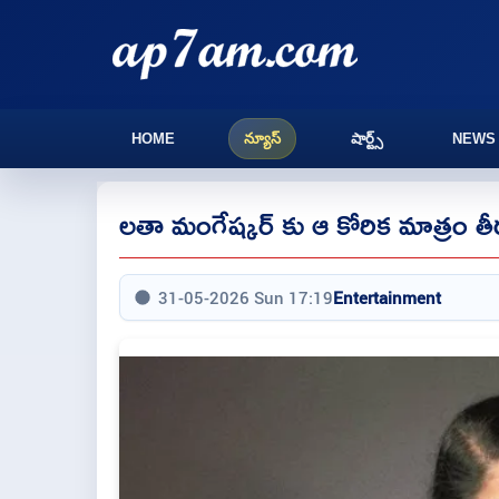
HOME
న్యూస్
షార్ట్స్
NEWS
లతా మంగేష్కర్ కు ఆ కోరిక మాత్రం త
31-05-2026 Sun 17:19
Entertainment