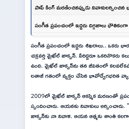
పాప్ కింగ్ మరణించినప్పుడు నివాళులర్పించిన
సంగీత ప్రపంచంలో ఇద్దరు దిగ్గజాలు భౌతికం
సంగీత ప్రపంచంలో ఇద్దరు శిఖరాలు.. ఒకరు భార
చక్రవర్తి మైఖేల్ జాక్సన్. వీరిద్దరూ ఒకరినొకరు
ఉంది. మైఖేల్ జాక్సన్‌ను తన జీవితంలో కలవలేక
లతాజీ గతంలో వ్యక్తం చేసిన భావోద్వేగభరిత వ్యా
2009లో మైఖేల్ జాక్సన్ ఆకస్మిక మరణంతో ప్రపంచం
స్పందించారు. ఆయనకు నివాళులు అర్పించారు. "
జాక్సన్‌కు నా నివాళి. ఆయన ఆత్మకు శాంతి కలగాల