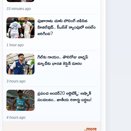
33 minutes ago
పుజారాను చూసి బౌలింగ్ ఆపేసిన
హేజిల్‌వుడ్.. సీఎస్‌కే క్యాంపులో అసలేం
జరిగింది?
1 hour ago
గిల్‌కు గాయం.. తొలిరోజు వార్మప్‌
మ్యాచ్‌కు భారత కెప్టెన్‌ దూరం
3 hours ago
ప్రపంచ అండర్20 అథ్లెటిక్స్: అష్ఫాక్
సంచలనం.. జాతీయ రికార్డు బద్దలు!
4 hours ago
..more