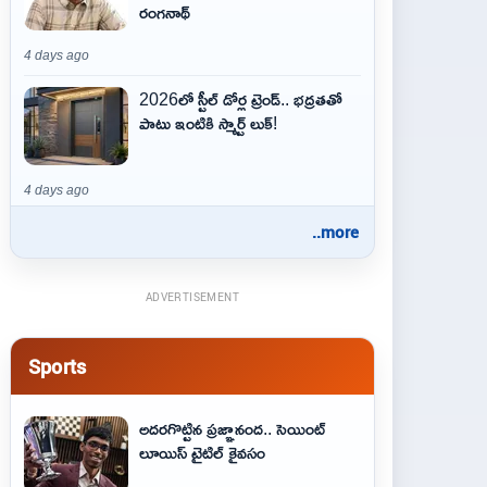
రంగనాథ్
4 days ago
2026లో స్టీల్ డోర్ల ట్రెండ్.. భద్రతతో
పాటు ఇంటికి స్మార్ట్ లుక్!
4 days ago
..more
ADVERTISEMENT
Sports
అదరగొట్టిన ప్రజ్ఞానంద.. సెయింట్‌
లూయిస్ టైటిల్‌ కైవసం