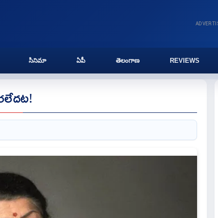
ADVERT
సినిమా
ఏపీ
తెలంగాణ
REVIEWS
ీరలేదట!