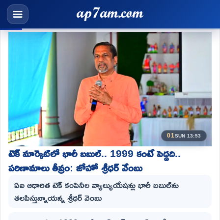
01
SUN 13:53
టెక్ మార్కెట్‌లో భారీ బబుల్.. 1999 కంటే పెద్దది..
పరిణామాలు తీవ్రం: జోహో శ్రీధర్ వేంబు
ఏఐ ఆధారిత టెక్ కంపెనీల వ్యాల్యుయేషన్లు భారీ బబుల్‌ను
తలపిస్తున్నాయన్న‌ శ్రీధర్ వెంబు