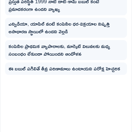
ప్రస్తుత పరిస్థితి 1999 నాటి డాట్-కామ్ బబుల్ కంటే
ప్రమాదకరంగా ఉందని వ్యాఖ్య‌
ఎన్విడియా, యాపిల్ వంటి కంపెనీల ధర-విక్రయాల నిష్పత్తి
అసాధారణ స్థాయిలో ఉందని వెల్ల‌డి
కంపెనీల ప్రాథమిక వ్యాపారాలకు, మార్కెట్ విలువలకు మధ్య
సంబంధం లేకుండా పోయిందని ఆందోళన
ఈ బబుల్ పగిలితే తీవ్ర పరిణామాలు ఉంటాయని పరోక్ష హెచ్చ‌రిక‌