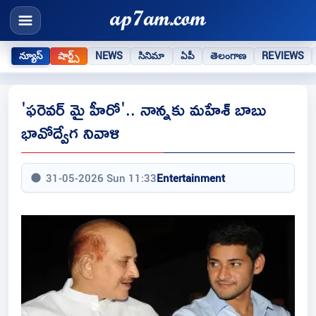
న్యూస్
షార్ట్స్
NEWS
సినిమా
ఏపీ
తెలంగాణ
REVIEWS
'ఫరెవర్ మై హీరో'.. నాన్నకు మహేశ్ బాబు
భావోద్వేగ నివాళి
31-05-2026 Sun 11:33
Entertainment