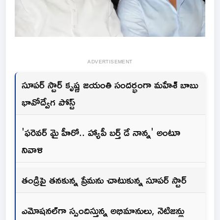
ADVERTISEMENT
సూపర్ స్టార్ కృష్ణ జయంతి సందర్భంగా మహేశ్ బాబు
భావోద్వేగ‌ పోస్ట్
'ఫరెవర్ మై హీరో.. హ్యాపీ బర్త్ డే నాన్న' అంటూ
నివాళి
తండ్రిపై తనకున్న ప్రేమను చాటుకున్న సూపర్ స్టార్
ఎమోష‌న‌ల్‌గా స్పందిస్తున్న అభిమానులు, నెటిజన్లు