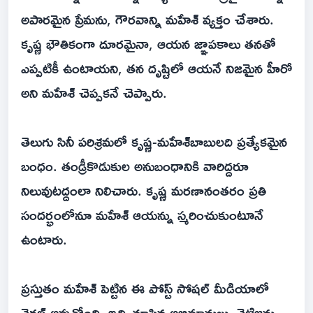
అపారమైన ప్రేమను, గౌరవాన్ని మహేశ్ వ్యక్తం చేశారు.
కృష్ణ భౌతికంగా దూరమైనా, ఆయన జ్ఞాపకాలు తనతో
ఎప్పటికీ ఉంటాయని, తన దృష్టిలో ఆయనే నిజమైన హీరో
అని మహేశ్ చెప్పకనే చెప్పారు.
తెలుగు సినీ పరిశ్రమలో కృష్ణ-మహేశ్‌బాబులది ప్రత్యేకమైన
బంధం. తండ్రీకొడుకుల అనుబంధానికి వారిద్దరూ
నిలువుటద్దంలా నిలిచారు. కృష్ణ మరణానంతరం ప్రతి
సందర్భంలోనూ మహేశ్ ఆయన్ను స్మరించుకుంటూనే
ఉంటారు.
ప్రస్తుతం మహేశ్ పెట్టిన ఈ పోస్ట్ సోషల్ మీడియాలో
వైరల్‌ అవుతోంది. ఇది చూసిన అభిమానులు, నెటిజన్లు