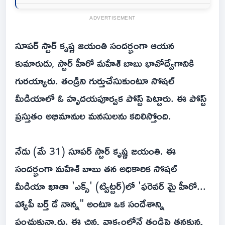
ADVERTISEMENT
సూపర్ స్టార్ కృష్ణ జయంతి సందర్భంగా ఆయన
కుమారుడు, స్టార్ హీరో మహేశ్ బాబు భావోద్వేగానికి
గురయ్యారు. తండ్రిని గుర్తుచేసుకుంటూ సోషల్
మీడియాలో ఓ హృదయపూర్వక పోస్ట్ పెట్టారు. ఈ పోస్ట్
ప్రస్తుతం అభిమానుల మనసులను కదిలిస్తోంది.
నేడు (మే 31) సూపర్ స్టార్ కృష్ణ జయంతి. ఈ
సందర్భంగా మహేశ్ బాబు తన అధికారిక సోషల్
మీడియా ఖాతా 'ఎక్స్' (ట్విట్ట‌ర్‌)లో 'ఫరెవర్ మై హీరో...
హ్యాపీ బర్త్ డే నాన్న" అంటూ ఒక సందేశాన్ని
పంచుకున్నారు. ఈ చిన్న వాక్యంలోనే తండ్రిపై తనకున్న