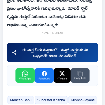
సైతం భావోద్వేగానికి గురవుతున్నారు. సూపర్ స్టార్
కృష్ణను గుర్తుచేసుకుంటూ కామెంట్లు పెడుతూ తమ
అభిమానాన్ని చాటుకుంటున్నారు.
ADVERTISEMENT
ఈ వార్త మీకు నచ్చిందా?.. నచ్చిన వార్తలను మీ
మిత్రులతో కూడా పంచుకోండి.
Copy Link
WhatsApp
Facebook
(Twitter)
Mahesh Babu
Superstar Krishna
Krishna Jayanti