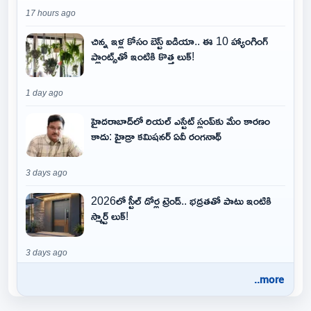
17 hours ago
చిన్న ఇళ్ల కోసం బెస్ట్ ఐడియా.. ఈ 10 హ్యాంగింగ్
ప్లాంట్స్‌తో ఇంటికి కొత్త లుక్!
1 day ago
హైదరాబాద్‌లో రియల్ ఎస్టేట్ స్లంప్‌కు మేం కారణం
కాదు: హైడ్రా కమిషనర్ ఏవీ రంగనాథ్
3 days ago
2026లో స్టీల్ డోర్ల ట్రెండ్.. భద్రతతో పాటు ఇంటికి
స్మార్ట్ లుక్!
3 days ago
..more