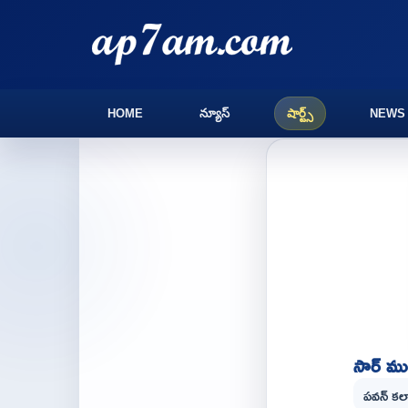
HOME
న్యూస్
షార్ట్స్
NEWS
సార్ ము
పవన్ కల్