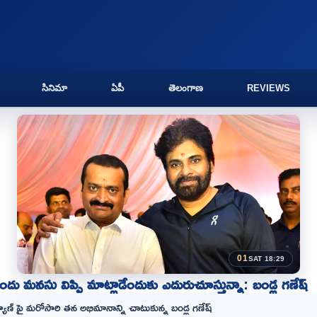
సినిమా
ఏపీ
తెలంగాణ
REVIEWS
01
SAT 18:29
ందు మనసు విప్పి మాట్లాడేందుకు ఎదురుచూస్తున్నా: బండ్ల గణేష్
యాణ్ పై మరోసారి తన అభిమానాన్ని చాటుకున్న బండ్ల గణేష్