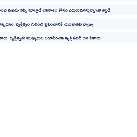
ించి మనసు విప్పి మాట్లాడే అవకాశం కోసం ఎదురుచూస్తున్నానని వెల్లడి
పదనం, వ్యక్తిత్వం గురించి ప్రపంచానికి చెబుతానని వ్యాఖ్య
ాదు, వ్యక్తిత్వమే ముఖ్యమని నిరూపించిన వ్యక్తి పవన్ అని కితాబు