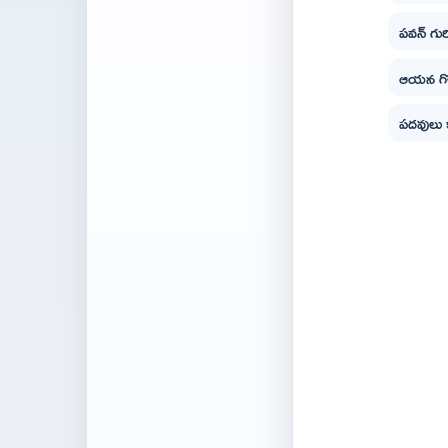
పవన్ గుర
ఆయన గొప్
పదవులు క