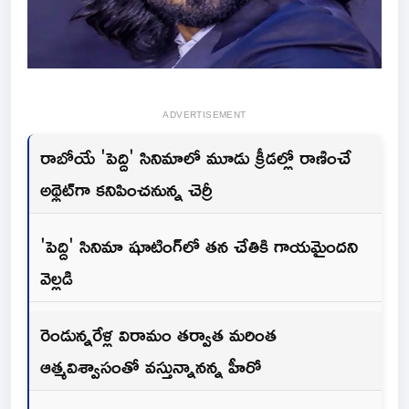
ADVERTISEMENT
రాబోయే 'పెద్ది' సినిమాలో మూడు క్రీడల్లో రాణించే
అథ్లెట్‌గా కనిపించనున్న చెర్రీ
'పెద్ది' సినిమా షూటింగ్‌లో తన చేతికి గాయమైందని
వెల్లడి
రెండున్నరేళ్ల విరామం తర్వాత మరింత
ఆత్మవిశ్వాసంతో వస్తున్నానన్న హీరో