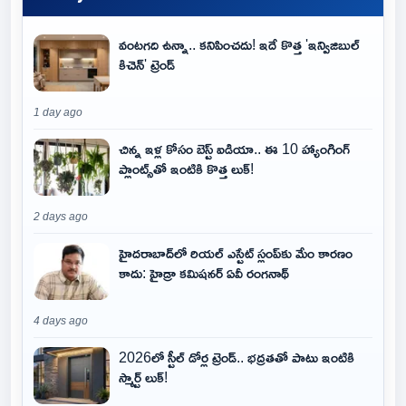
వంటగది ఉన్నా.. కనిపించదు! ఇదే కొత్త 'ఇన్విజిబుల్
కిచెన్' ట్రెండ్
1 day ago
చిన్న ఇళ్ల కోసం బెస్ట్ ఐడియా.. ఈ 10 హ్యాంగింగ్
ప్లాంట్స్‌తో ఇంటికి కొత్త లుక్!
2 days ago
హైదరాబాద్‌లో రియల్ ఎస్టేట్ స్లంప్‌కు మేం కారణం
కాదు: హైడ్రా కమిషనర్ ఏవీ రంగనాథ్
4 days ago
2026లో స్టీల్ డోర్ల ట్రెండ్.. భద్రతతో పాటు ఇంటికి
స్మార్ట్ లుక్!