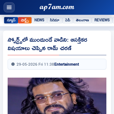
న్యూస్
షార్ట్స్
NEWS
సినిమా
ఏపీ
తెలంగాణ
REVIEWS
స్పోర్ట్స్‌లో ముందుండే వాడిని: ఆసక్తికర
విషయాలు చెప్పిన రామ్ చరణ్
29-05-2026 Fri 11:38
Entertainment