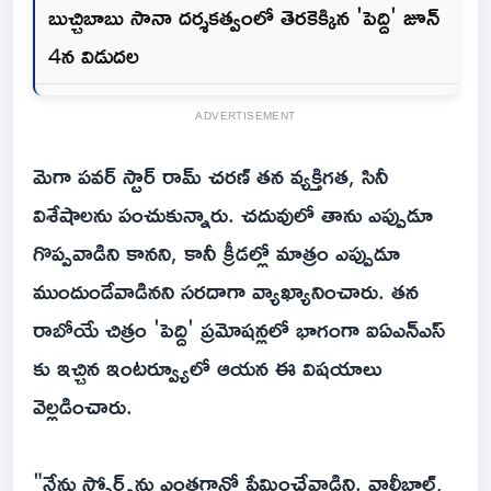
బుచ్చిబాబు సానా దర్శకత్వంలో తెరకెక్కిన 'పెద్ది' జూన్
4న విడుదల
ADVERTISEMENT
మెగా ప‌వ‌ర్ స్టార్‌ రామ్ చరణ్ తన వ్యక్తిగత, సినీ
విశేషాలను పంచుకున్నారు. చదువులో తాను ఎప్పుడూ
గొప్పవాడిని కానని, కానీ క్రీడల్లో మాత్రం ఎప్పుడూ
ముందుండేవాడినని సరదాగా వ్యాఖ్యానించారు. తన
రాబోయే చిత్రం 'పెద్ది' ప్రమోషన్లలో భాగంగా ఐఏఎన్ఎస్
కు ఇచ్చిన ఇంటర్వ్యూలో ఆయన ఈ విషయాలు
వెల్లడించారు.
"నేను స్పోర్ట్స్‌ను ఎంతగానో ప్రేమించేవాడిని. వాలీబాల్,