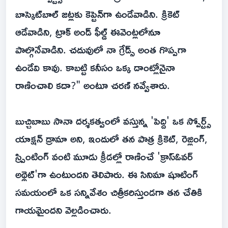
బాస్కెట్‌బాల్ జట్లకు కెప్టెన్‌గా ఉండేవాడిని. క్రికెట్
ఆడేవాడిని, ట్రాక్ అండ్ ఫీల్డ్ ఈవెంట్లలోనూ
పాల్గొనేవాడిని. చదువులో నా గ్రేడ్స్ అంత గొప్పగా
ఉండేవి కావు. కాబట్టి కనీసం ఒక్క దాంట్లోనైనా
రాణించాలి కదా?" అంటూ చరణ్ నవ్వేశారు.
బుచ్చిబాబు సానా దర్శకత్వంలో వస్తున్న 'పెద్ది' ఒక స్పోర్ట్స్
యాక్షన్ డ్రామా అని, ఇందులో తన పాత్ర క్రికెట్, రెజ్లింగ్,
స్ప్రింటింగ్ వంటి మూడు క్రీడల్లో రాణించే 'క్రాస్‌ఓవర్
అథ్లెట్'గా ఉంటుందని తెలిపారు. ఈ సినిమా షూటింగ్
సమయంలో ఒక సన్నివేశం చిత్రీకరిస్తుండగా తన చేతికి
గాయమైందని వెల్లడించారు.