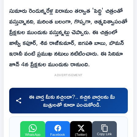
సుమారు రెండున్నరేళ్ల విరామం తర్వాత 'పెద్ది' చిత్రంతో
వస్తున్నానని, మరింత బలంగా, గొప్పగా, ఆత్మవిశ్వాసంతో
ప్రేక్షకుల ముందుకు వస్తున్నట్లు చెప్పారు. ఈ చిత్రంలో
జాన్వీ కపూర్, శివ రాజ్‌కుమార్, జగపతి బాబు, బొమన్
ఇరానీ వంటి ప్రముఖ నటులు నటిటించారు. ఈ సినిమా
జూన్ 4న ప్రేక్షకుల ముందుకు రానుంది.
ADVERTISEMENT
ఈ వార్త మీకు నచ్చిందా?.. నచ్చిన వార్తలను మీ
మిత్రులతో కూడా పంచుకోండి.
Copy Link
WhatsApp
Facebook
(Twitter)