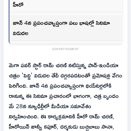
హీరో
జూన్ 4న ప్రపంచవ్యాప్తంగా పలు భాషల్లో సినిమా
విడుదల
ADVERTISEMENT
మెగా పవర్ స్టార్ రామ్ చరణ్ నటిస్తున్న పాన్-ఇండియా
చిత్రం 'పెద్ది' విడుదల తేదీ దగ్గరపడటంతో ప్రమోషన్ల వేగం
పెరిగింది. జూన్ 4న ప్రపంచవ్యాప్తంగా థియేటర్లలోకి
రానున్న ఈ సినిమా ప్రచారంలో భాగంగా, చిత్ర బృందం
మే 28న న్యూఢిల్లీలో మీడియా సమావేశం
నిర్వహించింది. ఈ కార్యక్రమానికి హీరో రామ్ చరణ్,
హీరోయిన్ జాన్వీ కపూర్, దర్శకుడు బుచ్చిబాబు సానా,