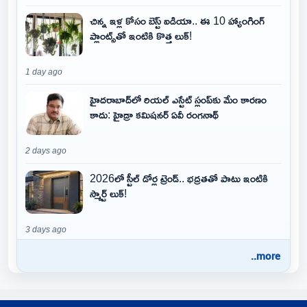
చిన్న ఇళ్ల కోసం బెస్ట్ ఐడియా.. ఈ 10 హ్యాంగింగ్
ప్లాంట్స్‌తో ఇంటికి కొత్త లుక్!
1 day ago
హైదరాబాద్‌లో రియల్ ఎస్టేట్ స్లంప్‌కు మేం కారణం
కాదు: హైడ్రా కమిషనర్ ఏవీ రంగనాథ్
2 days ago
2026లో స్టీల్ డోర్ల ట్రెండ్.. భద్రతతో పాటు ఇంటికి
స్మార్ట్ లుక్!
3 days ago
..more