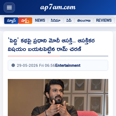
న్యూస్
షార్ట్స్
NEWS
సినిమా
ఏపీ
తెలంగాణ
REVIEWS
'పెద్ది' కథపై ప్రధాని మోదీ ఆసక్తి.. ఆసక్తికర
విషయం బయటపెట్టిన రామ్ చరణ్
29-05-2026 Fri 06:56
Entertainment