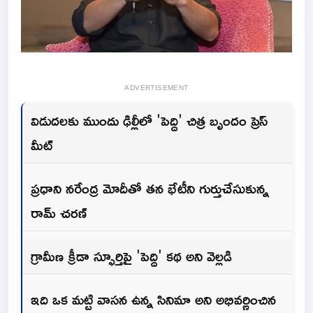
ADVERTISEMENT
విడుదలకు ముందు ఢిల్లీలో 'పెద్ది' చిత్ర బృందం ప్రెస్
మీట్
ప్రధాని నరేంద్ర మోదీతో తన భేటీని గుర్తుచేసుకున్న
రామ్ చరణ్
గ్రామీణ క్రీడా స్ఫూర్తిపై 'పెద్ది' కథ అని వెల్లడి
ఇది ఒక మట్టి వాసన ఉన్న సినిమా అని అభివర్ణించిన