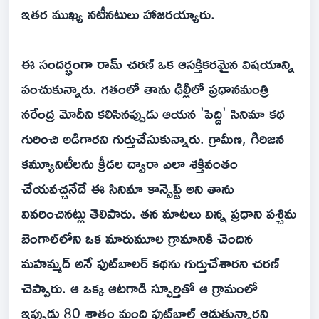
ఇతర ముఖ్య నటీనటులు హాజరయ్యారు.
ఈ సందర్భంగా రామ్ చరణ్ ఒక ఆసక్తికరమైన విషయాన్ని
పంచుకున్నారు. గతంలో తాను ఢిల్లీలో ప్రధానమంత్రి
నరేంద్ర మోదీని కలిసినప్పుడు ఆయన 'పెద్ది' సినిమా కథ
గురించి అడిగారని గుర్తుచేసుకున్నారు. గ్రామీణ, గిరిజన
కమ్యూనిటీలను క్రీడల ద్వారా ఎలా శక్తివంతం
చేయవచ్చనేదే ఈ సినిమా కాన్సెప్ట్ అని తాను
వివరించినట్లు తెలిపారు. తన మాటలు విన్న ప్రధాని పశ్చిమ
బెంగాల్‌లోని ఒక మారుమూల గ్రామానికి చెందిన
మహమ్మద్ అనే ఫుట్‌బాలర్ కథను గుర్తుచేశారని చరణ్
చెప్పారు. ఆ ఒక్క ఆటగాడి స్ఫూర్తితో ఆ గ్రామంలో
ఇప్పుడు 80 శాతం మంది ఫుట్‌బాల్ ఆడుతున్నారని