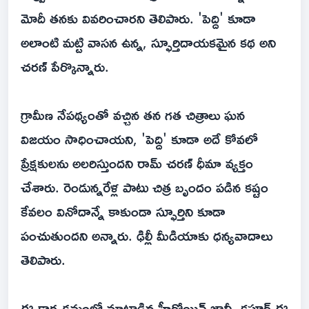
మోదీ తనకు వివరించారని తెలిపారు. 'పెద్ది' కూడా
అలాంటి మట్టి వాసన ఉన్న, స్ఫూర్తిదాయకమైన కథ అని
చరణ్ పేర్కొన్నారు.
గ్రామీణ నేపథ్యంతో వచ్చిన తన గత చిత్రాలు ఘన
విజయం సాధించాయని, 'పెద్ది' కూడా అదే కోవలో
ప్రేక్షకులను అలరిస్తుందని రామ్ చరణ్ ధీమా వ్యక్తం
చేశారు. రెండున్నరేళ్ల పాటు చిత్ర బృందం పడిన కష్టం
కేవలం వినోదాన్నే కాకుండా స్ఫూర్తిని కూడా
పంచుతుందని అన్నారు. ఢిల్లీ మీడియాకు ధన్యవాదాలు
తెలిపారు.
ఈ కార్యక్రమంలో మాట్లాడిన హీరోయిన్ జాన్వీ కపూర్ ఈ