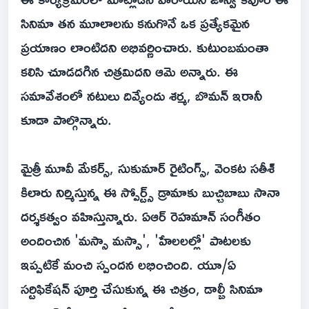
సినిమా తన మూలాలను కనుగొనే ఒక ప్రత్యేకమైన
ప్రయాణం లాంటిదని అభివర్ణించారు. కుటుంబమంతా
కలిసి చూడదగిన చిత్రమిదని ఆమె అన్నారు. ఈ
సమావేశంలో నటులు దివ్యేందు శర్మ, బొమన్ ఇరానీ
కూడా పాల్గొన్నారు.
మైత్రీ మూవీ మేకర్స్, సుకుమార్ రైటింగ్స్, వెంకట సతీశ్
కిలారు నిర్మిస్తున్న ఈ స్పోర్ట్స్ డ్రామాకు బుచ్చిబాబు సానా
దర్శకత్వం వహిస్తున్నారు. ఏఆర్ రెహమాన్ సంగీతం
అందించిన 'మస్సా మస్సా', 'హేలలల్లో' పాటలకు
ఇప్పటికే మంచి స్పందన లభించింది. యూ/ఏ
సర్టిఫికేషన్ పూర్తి చేసుకున్న ఈ చిత్రం, డాల్బీ సినిమా