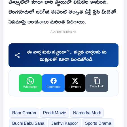
ఫార్మాట్‌లో కూడా భారీ స్థాయిలో విడుదల కానుంది.
బెంగళూరులో జరిగిన ఈవెంట్ తర్వాత ఢిల్లీ ప్రెస్ మీట్‌తో
సినిమాపై అంచనాలు మరింత పెరిగాయి.
ADVERTISEMENT
ఈ వార్త మీకు నచ్చిందా?.. నచ్చిన వార్తలను మీ
మిత్రులతో కూడా పంచుకోండి.
Copy Link
WhatsApp
Facebook
(Twitter)
Ram Charan
Peddi Movie
Narendra Modi
Buchi Babu Sana
Janhvi Kapoor
Sports Drama