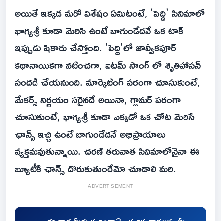
అయితే ఇక్కడ మరో విశేషం ఏమిటంటే, 'పెద్ది' సినిమాలో
భాగ్యశ్రీ కూడా మెరిసి ఉంటే బాగుండేదనే ఒక టాక్
ఇప్పుడు షికారు చేస్తోంది. 'పెద్ది'లో జాన్వీకపూర్
కథానాయికగా నటించగా, ఐటమ్ సాంగ్ లో శృతిహాసన్
సందడి చేయనుంది. మార్కెటింగ్ పరంగా చూసుకుంటే,
మేకర్స్ నిర్ణయం సరైనదే అయినా, గ్లామర్ పరంగా
చూసుకుంటే, భాగ్యశ్రీ కూడా ఎక్కడో ఒక చోట మెరిసే
ఛాన్స్ ఇచ్చి ఉంటే బాగుండేదనే అభిప్రాయాలు
వ్యక్తమవుతున్నాయి. చరణ్ తరువాత సినిమాలోనైనా ఈ
బ్యూటీకి ఛాన్స్ దొరుకుతుందేమో చూడాలి మరి.
ADVERTISEMENT