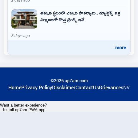
2 days ago
తక్కువ స్థలంలో ఎక్కువ సౌకర్యాలు.. డ్యూప్లెక్స్ ఇళ్ల
నిర్మాణంలో కొత్త ట్రెండ్స్ ఇవే!
3 days ago
..more
©2026 ap7am.com
Home
Privacy Policy
Disclaimer
ContactUs
Grievances
NV
Want a better experience?
Install ap7am PWA app