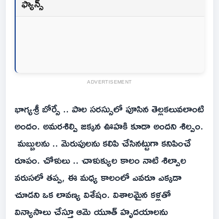
ఫ్యాన్స్
ADVERTISEMENT
భాగ్యశ్రీ బోర్సే .. పాల సరస్సులో పూసిన తెల్లకలువలాంటి
అందం. అమరశిల్పి జక్కన ఊహకి కూడా అందని శిల్పం.
మబ్బులను .. మెరుపులను కలిపి చేసినట్టుగా కనిపించే
రూపం. చోళులు .. చాళుక్యుల కాలం నాటి శిల్పాల
వరుసలో తప్ప, ఈ మధ్య కాలంలో ఎవరూ ఎక్కడా
చూడని ఒక లావణ్య విశేషం. విశాలమైన కళ్లతో
విన్యాసాలు చేస్తూ ఆమె యూత్ హృదయాలను