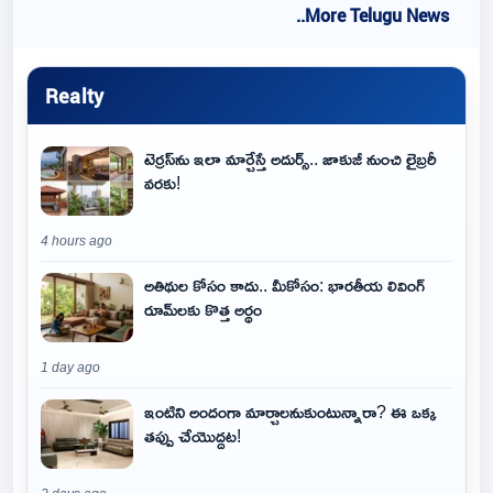
..More Telugu News
Realty
టెర్రస్‌ను ఇలా మార్చేస్తే అదుర్స్.. జాకుజీ నుంచి లైబ్రరీ
వరకు!
4 hours ago
అతిథుల కోసం కాదు.. మీకోసం: భారతీయ లివింగ్
రూమ్‌లకు కొత్త అర్థం
1 day ago
ఇంటిని అందంగా మార్చాలనుకుంటున్నారా? ఈ ఒక్క
తప్పు చేయొద్దట!