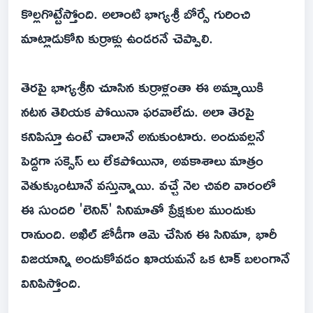
కొల్లగొట్టేస్తోంది. అలాంటి భాగ్యశ్రీ బోర్సే గురించి
మాట్లాడుకోని కుర్రాళ్లు ఉండరనే చెప్పాలి.
తెరపై భాగ్యశ్రీని చూసిన కుర్రాళ్లంతా ఈ అమ్మాయికి
నటన తెలియక పోయినా ఫరవాలేదు. అలా తెరపై
కనిపిస్తూ ఉంటే చాలానే అనుకుంటారు. అందువల్లనే
పెద్దగా సక్సెస్ లు లేకపోయినా, అవకాశాలు మాత్రం
వెతుక్కుంటూనే వస్తున్నాయి. వచ్చే నెల చివరి వారంలో
ఈ సుందరి 'లెనిన్' సినిమాతో ప్రేక్షకుల ముందుకు
రానుంది. అఖిల్ జోడీగా ఆమె చేసిన ఈ సినిమా, భారీ
విజయాన్ని అందుకోవడం ఖాయమనే ఒక టాక్ బలంగానే
వినిపిస్తోంది.