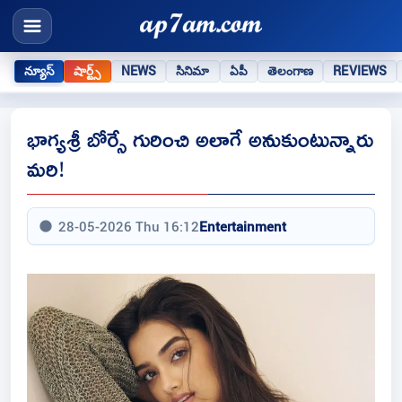
న్యూస్
షార్ట్స్
NEWS
సినిమా
ఏపీ
తెలంగాణ
REVIEWS
భాగ్యశ్రీ బోర్సే గురించి అలాగే అనుకుంటున్నారు
మరి!
28-05-2026 Thu 16:12
Entertainment