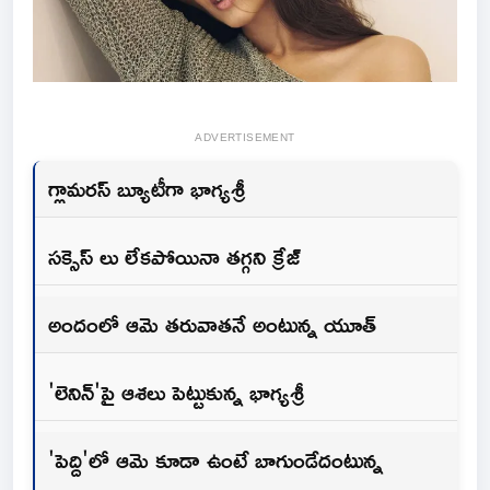
ADVERTISEMENT
గ్లామరస్ బ్యూటీగా భాగ్యశ్రీ
సక్సెస్ లు లేకపోయినా తగ్గని క్రేజ్
అందంలో ఆమె తరువాతనే అంటున్న యూత్
'లెనిన్'పై ఆశలు పెట్టుకున్న భాగ్యశ్రీ
'పెద్ది'లో ఆమె కూడా ఉంటే బాగుండేదంటున్న