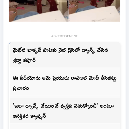
ADVERTISEMENT
మైఖేల్ జాక్సన్ పాటకు నైట్ డ్రెస్‌లో డ్యాన్స్ చేసిన
శ్రద్ధా కపూర్
ఈ వీడియోను ఆమె ప్రియుడు రాహుల్ మోదీ తీసినట్లు
ప్రచారం
'ఇలా డ్యాన్స్ చేయించే వ్యక్తిని వెతుక్కోండి' అంటూ
ఆసక్తికర క్యాప్షన్