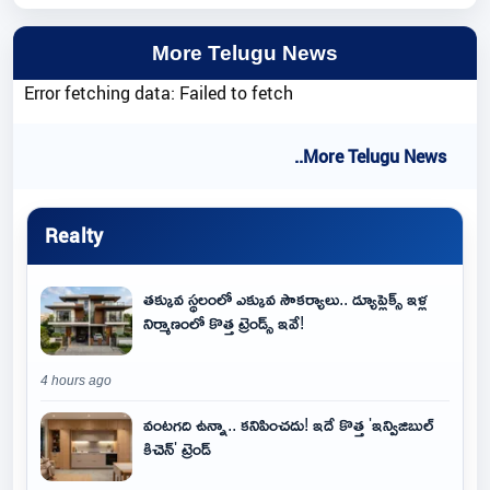
More Telugu News
Error fetching data: Failed to fetch
..More Telugu News
Realty
తక్కువ స్థలంలో ఎక్కువ సౌకర్యాలు.. డ్యూప్లెక్స్ ఇళ్ల
నిర్మాణంలో కొత్త ట్రెండ్స్ ఇవే!
4 hours ago
వంటగది ఉన్నా.. కనిపించదు! ఇదే కొత్త 'ఇన్విజిబుల్
కిచెన్' ట్రెండ్