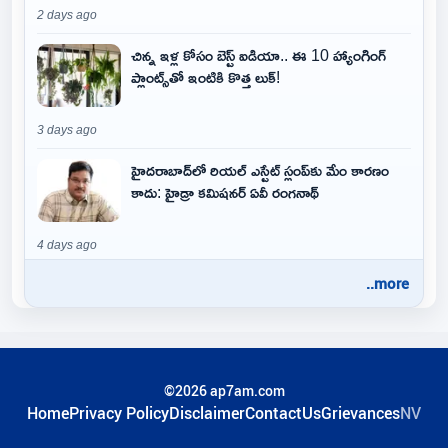
2 days ago
చిన్న ఇళ్ల కోసం బెస్ట్ ఐడియా.. ఈ 10 హ్యాంగింగ్
ప్లాంట్స్‌తో ఇంటికి కొత్త లుక్!
3 days ago
హైదరాబాద్‌లో రియల్ ఎస్టేట్ స్లంప్‌కు మేం కారణం
కాదు: హైడ్రా కమిషనర్ ఏవీ రంగనాథ్
4 days ago
..more
©2026 ap7am.com
Home
Privacy Policy
Disclaimer
ContactUs
Grievances
NV