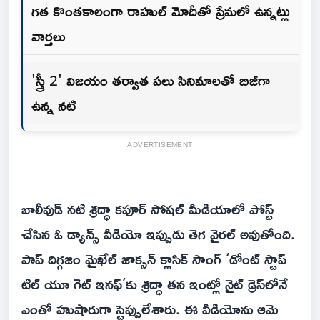
గత కొంతకాలంగా రాహుల్ మోదీతో ప్రేమలో ఉన్నట్లు
వార్తలు
'స్త్రీ 2' విజయం తర్వాత పలు సినిమాలతో బిజీగా
ఉన్న నటి
ADVERTISEMENT
బాలీవుడ్ నటి శ్రద్ధా కపూర్ సోషల్ మీడియాలో పోస్ట్
చేసిన ఓ డ్యాన్స్ వీడియో ఇప్పుడు తెగ వైరల్ అవుతోంది.
పాప్ దిగ్గజం మైఖేల్ జాక్సన్ క్లాసిక్ సాంగ్ ‘డోంట్ స్టాప్
టిల్ యూ గెట్ ఇన‌ఫ్’కు శ్రద్ధా తన ఇంట్లో నైట్ డ్రెస్‌లోనే
ఎంతో హుషారుగా స్టెప్పులేశారు. ఈ వీడియోను ఆమె