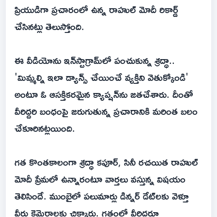
ప్రియుడిగా ప్రచారంలో ఉన్న రాహుల్ మోదీ రికార్డ్
చేసినట్లు తెలుస్తోంది.
ఈ వీడియోను ఇన్‌స్టాగ్రామ్‌లో పంచుకున్న శ్రద్ధా..
'మిమ్మల్ని ఇలా డ్యాన్స్ చేయించే వ్యక్తిని వెతుక్కోండి'
అంటూ ఓ ఆసక్తికరమైన క్యాప్షన్‌ను జతచేశారు. దీంతో
వీరిద్దరి బంధంపై జరుగుతున్న ప్రచారానికి మరింత బలం
చేకూరినట్లయింది.
గత కొంతకాలంగా శ్రద్ధా కపూర్, సినీ రచయిత రాహుల్
మోదీ ప్రేమలో ఉన్నారంటూ వార్తలు వస్తున్న విషయం
తెలిసిందే. ముంబైలో పలుమార్లు డిన్నర్ డేట్‌లకు వెళ్తూ
వీరు కెమెరాలకు చిక్కారు. గతంలో వీరిద్దరూ