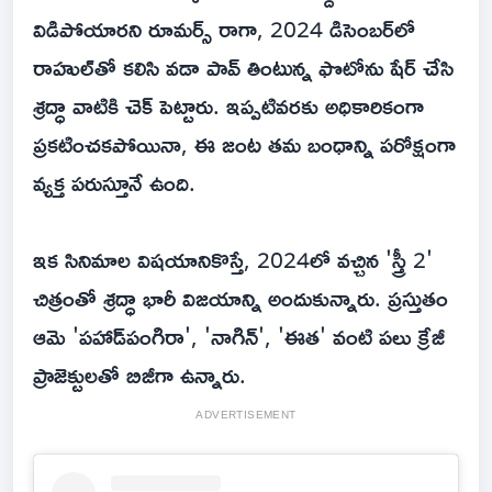
విడిపోయారని రూమర్స్ రాగా, 2024 డిసెంబర్‌లో
రాహుల్‌తో కలిసి వడా పావ్ తింటున్న ఫొటోను షేర్ చేసి
శ్రద్ధా వాటికి చెక్ పెట్టారు. ఇప్పటివరకు అధికారికంగా
ప్రకటించకపోయినా, ఈ జంట తమ బంధాన్ని పరోక్షంగా
వ్య‌క్త‌ పరుస్తూనే ఉంది.
ఇక సినిమాల విషయానికొస్తే, 2024లో వచ్చిన 'స్త్రీ 2'
చిత్రంతో శ్రద్ధా భారీ విజయాన్ని అందుకున్నారు. ప్రస్తుతం
ఆమె 'పహాడ్‌పంగిరా', 'నాగిన్', 'ఈత' వంటి పలు క్రేజీ
ప్రాజెక్టులతో బిజీగా ఉన్నారు.
ADVERTISEMENT