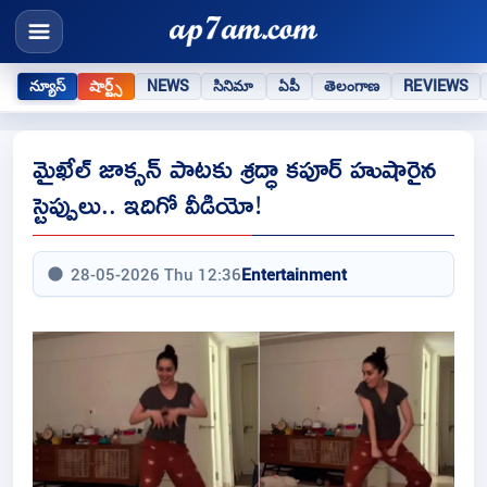
న్యూస్
షార్ట్స్
NEWS
సినిమా
ఏపీ
తెలంగాణ
REVIEWS
మైఖేల్ జాక్సన్ పాటకు శ్రద్ధా కపూర్ హుషారైన
స్టెప్పులు.. ఇదిగో వీడియో!
28-05-2026 Thu 12:36
Entertainment