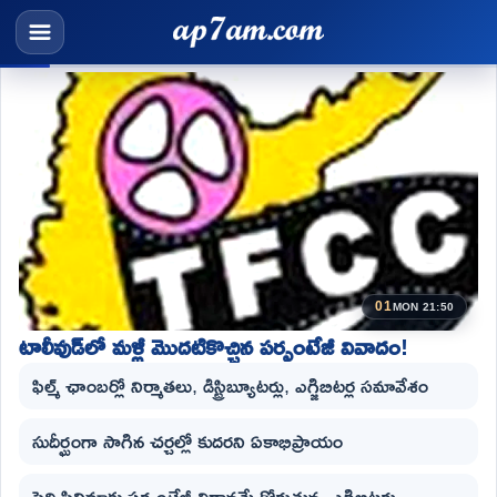
01
MON 21:50
టాలీవుడ్‌లో మళ్లీ మొదటికొచ్చిన పర్సంటేజీ వివాదం!
ఫిల్మ్ ఛాంబర్లో నిర్మాతలు, డిస్ట్రిబ్యూటర్లు, ఎగ్జిబిటర్ల సమావేశం
సుదీర్ఘంగా సాగిన చర్చల్లో కుదరని ఏకాభిప్రాయం
పెద్ది సినిమాకు పర్సంటేజీ విధానమే కోరుతున్న ఎగ్జిబిటర్లు