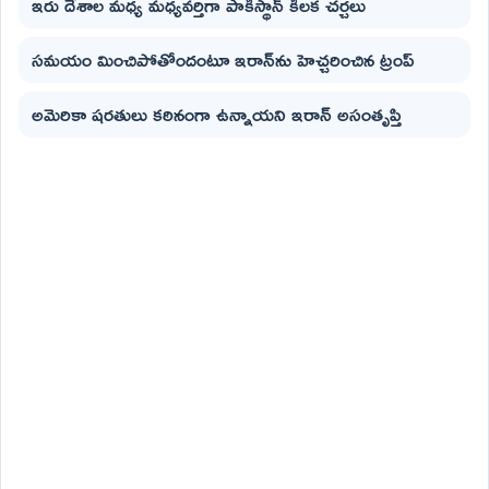
ఇరు దేశాల మధ్య మధ్యవర్తిగా పాకిస్థాన్ కీలక చర్చలు
సమయం మించిపోతోందంటూ ఇరాన్‌ను హెచ్చరించిన ట్రంప్
అమెరికా షరతులు కఠినంగా ఉన్నాయని ఇరాన్ అసంతృప్తి