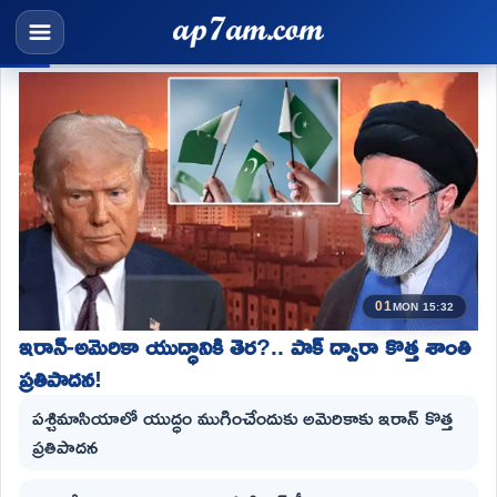
01
MON 15:32
ఇరాన్-అమెరికా యుద్ధానికి తెర?.. పాక్ ద్వారా కొత్త శాంతి
ప్రతిపాదన!
పశ్చిమాసియాలో యుద్ధం ముగించేందుకు అమెరికాకు ఇరాన్ కొత్త
ప్రతిపాదన