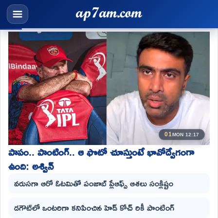
01
MON 12:17
పాపం.. పాంటింగ్‌.. ఆ ఫొటో చూస్తుంటే భావోద్వేగంగా
ఉంది: అశ్విన్
వరుసగా ఆరో ఓటమితో పంజాబ్ ప్లేఆఫ్స్ ఆశలు సంక్లిష్టం
డగౌట్‌లో ఒంటరిగా కనిపించిన హెడ్ కోచ్ రికీ పాంటింగ్