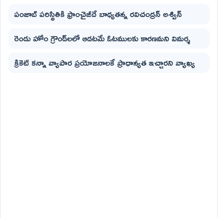
పంజాబ్ పరిస్థితికి ఫ్రాంచైజీదే బాధ్యతన్న రవిచంద్రన్ అశ్విన్
రెండు హోం గ్రౌండ్‌లలో ఆడటమే ఓటములకు కారణమని విమర్శ
క్రికెట్ కన్నా వ్యాపార ప్రయోజనాలకే ప్రాధాన్యత ఇచ్చారని వ్యాఖ్య