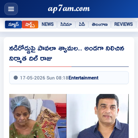
న్యూస్
షార్ట్స్
NEWS
సినిమా
ఏపీ
తెలంగాణ
REVIEWS
నడిరోడ్డుపై పావలా శ్యామల.. అండగా నిలిచిన
నిర్మాత దిల్ రాజు
17-05-2026 Sun 08:18
Entertainment