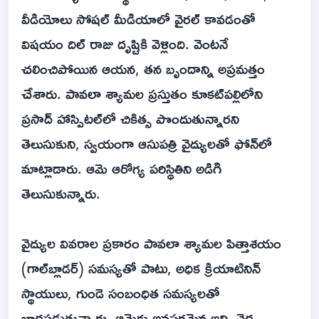
వీడియోలు సోషల్ మీడియాలో వైరల్ కావడంతో
విషయం దిల్ రాజు దృష్టికి వెళ్లింది. వెంటనే
చలించిపోయిన ఆయన, తన బృందాన్ని అప్రమత్తం
చేశారు. పావలా శ్యామల ప్రస్తుతం కూకట్‌పల్లిలోని
ప్రసాద్ హాస్పిటల్‌లో చికిత్స పొందుతున్నారని
తెలుసుకుని, స్వయంగా ఆసుపత్రి వైద్యులతో ఫోన్‌లో
మాట్లాడారు. ఆమె ఆరోగ్య పరిస్థితిని అడిగి
తెలుసుకున్నారు.
వైద్యుల వివరాల ప్రకారం పావలా శ్యామల పిత్తాశయం
(గాల్‌బ్లాడర్) సమస్యతో పాటు, అధిక క్రియాటినిన్
స్థాయులు, గుండె సంబంధిత సమస్యలతో
బాధపడుతున్నారు. ఆమెకు అవసరమైన అన్ని వైద్య