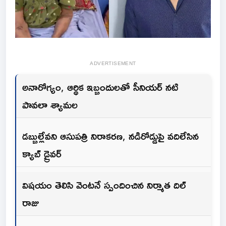
ADVERTISEMENT
అనారోగ్యం, ఆర్థిక ఇబ్బందులతో సీనియర్ నటి
పావలా శ్యామల
డబ్బుల్లేవని ఆసుపత్రి నిరాకరణ, నడిరోడ్డుపై వదిలేసిన
క్యాబ్ డ్రైవర్
విషయం తెలిసి వెంటనే స్పందించిన నిర్మాత దిల్
రాజు