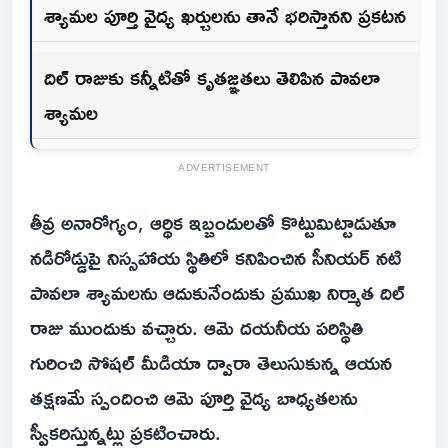
శ్యామల పూర్తి వైద్య ఖర్చులను తానే భరిస్తానని ప్రకటన
దిల్ రాజుకు కన్నీటితో కృతజ్ఞతలు తెలిపిన పావలా
శ్యామల
ADVERTISEMENT
తీవ్ర అనారోగ్యం, ఆర్థిక ఇబ్బందులతో కొట్టుమిట్టాడుతూ
నడిరోడ్డుపై నిస్సహాయ స్థితిలో కనిపించిన సీనియర్ నటి
పావలా శ్యామలను ఆదుకునేందుకు ప్రముఖ నిర్మాత దిల్
రాజు ముందుకు వచ్చారు. ఆమె దయనీయ పరిస్థితి
గురించి సోషల్ మీడియా ద్వారా తెలుసుకున్న ఆయన
తక్షణమే స్పందించి ఆమె పూర్తి వైద్య బాధ్యతలను
స్వీకరిస్తున్నట్లు ప్రకటించారు.