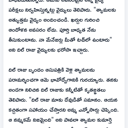
పరీక్షలు నిర్వహిస్తున్నట్లు వైద్యులు తెలిపారు. "శ్యామలకు
అత్యుత్తమ వైద్యం అందించండి. ఖర్చుల గురించి
ఆందోళన అవసరం లేదు. పూర్తి బాధ్యత నేను
తీసుకుంటాను. నా మేనేజర్లు మీతో టచ్‌లో ఉంటారు"
అని దిల్ రాజు వైద్యులకు భరోసా ఇచ్చారు.
దిల్ రాజు బృందం ఆసుపత్రికి వెళ్లి శ్యామలను
పరామర్శించగా ఆమె భావోద్వేగానికి గురయ్యారు. తనకు
అండగా నిలిచిన దిల్ రాజుకు కన్నీటితో కృతజ్ఞతలు
తెలిపారు. "దిల్ రాజు మాకు దేవుడితో సమానం. ఆయన
కచ్చితంగా సహాయం చేస్తారని అమ్మ ఎన్నోసార్లు చెప్పింది.
ఆ నమ్మకమే నిజమైంది" అని పావలా శ్యామల కుమార్తె