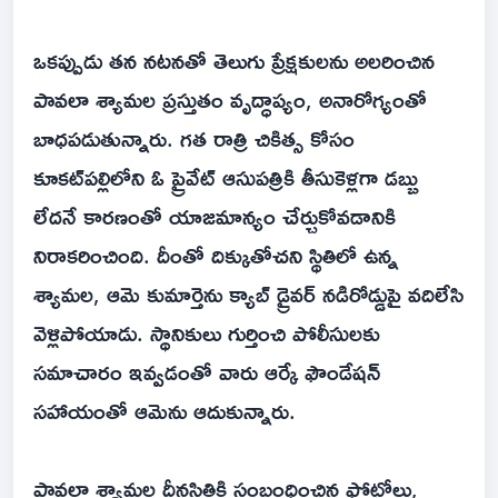
ఒకప్పుడు తన నటనతో తెలుగు ప్రేక్షకులను అలరించిన
పావలా శ్యామల ప్రస్తుతం వృద్ధాప్యం, అనారోగ్యంతో
బాధపడుతున్నారు. గత రాత్రి చికిత్స కోసం
కూకట్‌పల్లిలోని ఓ ప్రైవేట్ ఆసుపత్రికి తీసుకెళ్లగా డబ్బు
లేదనే కారణంతో యాజమాన్యం చేర్చుకోవడానికి
నిరాకరించింది. దీంతో దిక్కుతోచని స్థితిలో ఉన్న
శ్యామల, ఆమె కుమార్తెను క్యాబ్ డ్రైవర్ నడిరోడ్డుపై వదిలేసి
వెళ్లిపోయాడు. స్థానికులు గుర్తించి పోలీసులకు
సమాచారం ఇవ్వడంతో వారు ఆర్కే ఫౌండేషన్
సహాయంతో ఆమెను ఆదుకున్నారు.
పావలా శ్యామల దీనస్థితికి సంబంధించిన ఫోటోలు,