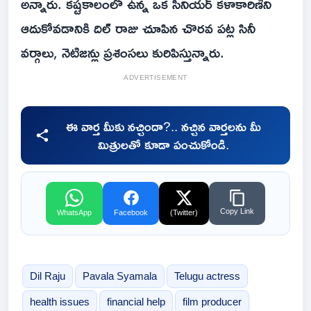
అన్నారు. కష్టకాలంలో ఉన్న ఒక సీనియర్ కళాకారిణిని
ఆదుకోవడానికి దిల్ రాజు చూపిన చొరవ పట్ల సినీ
వర్గాలు, నెటిజన్లు ప్రశంసలు కురిపిస్తున్నారు.
ADVERTISEMENT
ఈ వార్త మీకు నచ్చిందా?.. నచ్చిన వార్తలను మీ
మిత్రులతో కూడా పంచుకోండి.
Copy Link
WhatsApp
Facebook
(Twitter)
Dil Raju
Pavala Syamala
Telugu actress
health issues
financial help
film producer