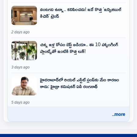
వంటగది ఉన్నా.. కనిపించదు! ఇదే కొత్త 'ఇన్విజిబుల్
కిచెన్' ట్రెండ్
2 days ago
చిన్న ఇళ్ల కోసం బెస్ట్ ఐడియా.. ఈ 10 హ్యాంగింగ్
ప్లాంట్స్‌తో ఇంటికి కొత్త లుక్!
3 days ago
హైదరాబాద్‌లో రియల్ ఎస్టేట్ స్లంప్‌కు మేం కారణం
కాదు: హైడ్రా కమిషనర్ ఏవీ రంగనాథ్
5 days ago
..more