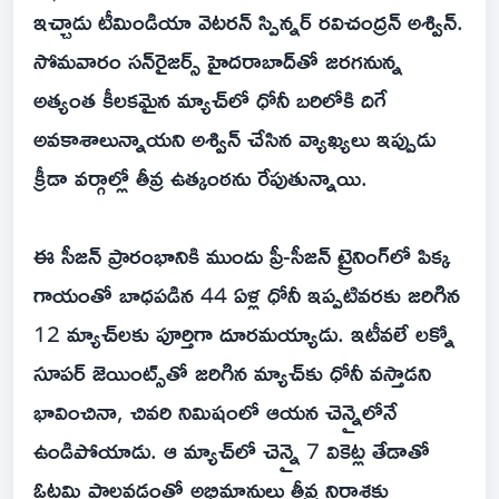
ఇచ్చాడు టీమిండియా వెటరన్ స్పిన్నర్ రవిచంద్రన్ అశ్విన్.
సోమవారం సన్‌రైజర్స్ హైదరాబాద్‌తో జరగనున్న
అత్యంత కీలకమైన మ్యాచ్‌లో ధోనీ బరిలోకి దిగే
అవకాశాలున్నాయని అశ్విన్ చేసిన వ్యాఖ్యలు ఇప్పుడు
క్రీడా వర్గాల్లో తీవ్ర ఉత్కంఠను రేపుతున్నాయి.
ఈ సీజన్ ప్రారంభానికి ముందు ప్రీ-సీజన్ ట్రైనింగ్‌లో పిక్క
గాయంతో బాధపడిన 44 ఏళ్ల ధోనీ ఇప్పటివరకు జరిగిన
12 మ్యాచ్‌లకు పూర్తిగా దూరమయ్యాడు. ఇటీవలే లక్నో
సూపర్ జెయింట్స్‌తో జరిగిన మ్యాచ్‌కు ధోనీ వస్తాడని
భావించినా, చివరి నిమిషంలో ఆయన చెన్నైలోనే
ఉండిపోయాడు. ఆ మ్యాచ్‌లో చెన్నై 7 వికెట్ల తేడాతో
ఓటమి పాలవడంతో అభిమానులు తీవ్ర నిరాశకు