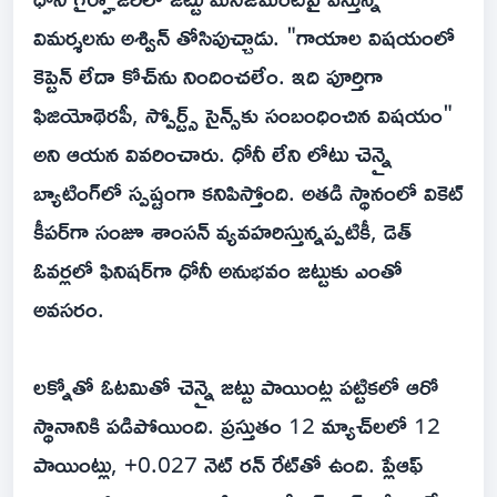
విమర్శలను అశ్విన్ తోసిపుచ్చాడు. "గాయాల విషయంలో
కెప్టెన్ లేదా కోచ్‌ను నిందించలేం. ఇది పూర్తిగా
ఫిజియోథెరపీ, స్పోర్ట్స్ సైన్స్‌కు సంబంధించిన విషయం"
అని ఆయన వివరించారు. ధోనీ లేని లోటు చెన్నై
బ్యాటింగ్‌లో స్పష్టంగా కనిపిస్తోంది. అతడి స్థానంలో వికెట్
కీపర్‌గా సంజూ శాంసన్ వ్యవహరిస్తున్నప్పటికీ, డెత్
ఓవర్లలో ఫినిషర్‌గా ధోనీ అనుభవం జట్టుకు ఎంతో
అవసరం.
లక్నోతో ఓటమితో చెన్నై జట్టు పాయింట్ల పట్టికలో ఆరో
స్థానానికి పడిపోయింది. ప్రస్తుతం 12 మ్యాచ్‌లలో 12
పాయింట్లు, +0.027 నెట్ రన్ రేట్‌తో ఉంది. ప్లేఆఫ్