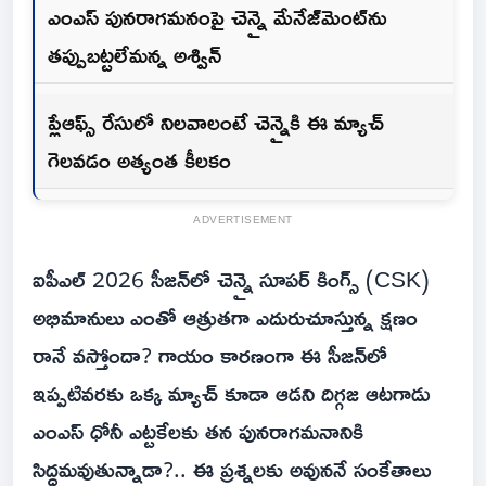
ఎంఎస్ పునరాగమనంపై చెన్నై మేనేజ్‌మెంట్‌ను
తప్పుబట్టలేమన్న అశ్విన్
ప్లేఆఫ్స్ రేసులో నిలవాలంటే చెన్నైకి ఈ మ్యాచ్
గెలవడం అత్యంత కీలకం
ADVERTISEMENT
ఐపీఎల్ 2026 సీజన్‌లో చెన్నై సూపర్ కింగ్స్ (CSK)
అభిమానులు ఎంతో ఆత్రుతగా ఎదురుచూస్తున్న క్షణం
రానే వస్తోందా? గాయం కారణంగా ఈ సీజన్‌లో
ఇప్పటివరకు ఒక్క మ్యాచ్ కూడా ఆడని దిగ్గజ ఆటగాడు
ఎంఎస్ ధోనీ ఎట్టకేలకు తన పునరాగమనానికి
సిద్ధమవుతున్నాడా?.. ఈ ప్రశ్నలకు అవుననే సంకేతాలు