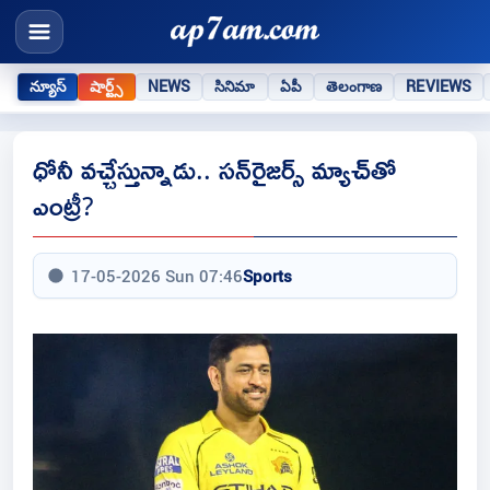
న్యూస్
షార్ట్స్
NEWS
సినిమా
ఏపీ
తెలంగాణ
REVIEWS
ధోనీ వచ్చేస్తున్నాడు.. సన్‌రైజర్స్ మ్యాచ్‌తో
ఎంట్రీ?
17-05-2026 Sun 07:46
Sports