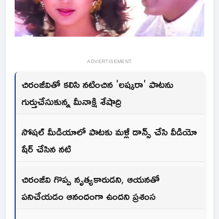
ADVERTISEMENT
చిరంజీవితో కలిసి నటించిన 'లష్కరా' పాటను
గుర్తుచేసుకున్న మీనాక్షి శేషాద్రి
సోషల్ మీడియాలో పాటకు మళ్లీ డాన్స్ చేసి వీడియో
షేర్ చేసిన నటి
చిరంజీవి గొప్ప నృత్యకారుడని, ఆయనతో
పనిచేయడం ఆనందంగా ఉందని ప్రశంస