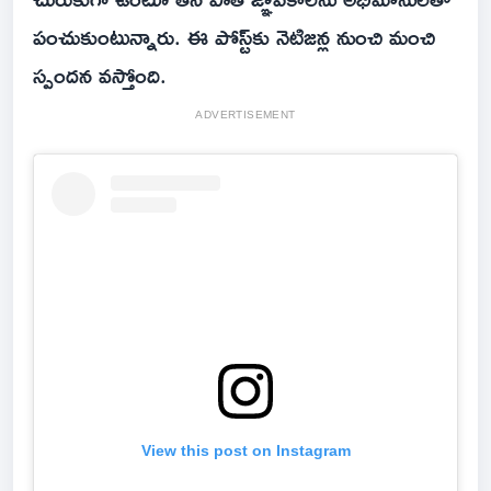
పంచుకుంటున్నారు. ఈ పోస్ట్‌కు నెటిజన్ల నుంచి మంచి
స్పందన వస్తోంది.
ADVERTISEMENT
View this post on Instagram