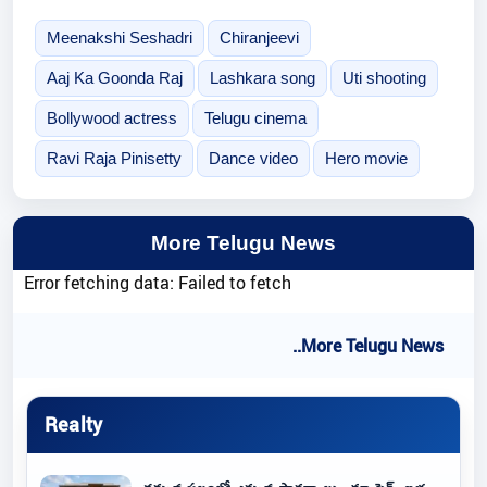
Meenakshi Seshadri
Chiranjeevi
Aaj Ka Goonda Raj
Lashkara song
Uti shooting
Bollywood actress
Telugu cinema
Ravi Raja Pinisetty
Dance video
Hero movie
More Telugu News
Error fetching data: Failed to fetch
..More Telugu News
Realty
తక్కువ స్థలంలో ఎక్కువ సౌకర్యాలు.. డ్యూప్లెక్స్ ఇళ్ల