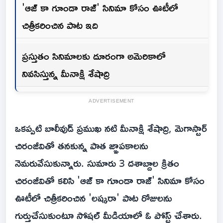
'ఆజ్ కా గూండా రాజ్' సినిమా కోసం ఊటీలో
చిత్రీకరించిన పాట ఇది
ప్రస్తుతం సినిమాలకు దూరంగా అమెరికాలో
నివసిస్తున్న మీనాక్షి శేషాద్రి
ADVERTISEMENT
ఒకప్పటి బాలీవుడ్ ప్రముఖ నటి మీనాక్షి శేషాద్రి, మెగాస్టార్
చిరంజీవితో తనకున్న పాత జ్ఞాపకాలను
నెమరువేసుకున్నారు. సుమారు 3 దశాబ్దాల క్రితం
చిరంజీవితో కలిసి 'ఆజ్ కా గూండా రాజ్' సినిమా కోసం
ఊటీలో చిత్రీకరించిన 'లష్కరా' పాట రోజులను
గుర్తుచేసుకుంటూ సోషల్ మీడియాలో ఓ పోస్ట్ చేశారు.