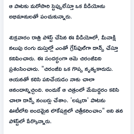
ఆ పాటకు మరోసారి స్టెప్పులేస్తూ ఒక వీడియోను
అభిమానులతో పంచుకున్నారు.
శుక్రవారం రాత్రి పోస్ట్ చేసిన ఈ వీడియోలో, మీనాక్షి
నలుపు రంగు దుస్తుల్లో ఎంతో గ్రేస్‌ఫుల్‌గా డాన్స్ చేస్తూ
కనిపించారు. ఈ సందర్భంగా ఆమె చిరంజీవిని
ప్రశంసించారు. "చిరంజీవి ఒక గొప్ప నృత్యకారుడు.
ఆయనతో కలిసి పనిచేయడం నాకు చాలా
ఆనందాన్నిచ్చింది. అందుకే ఆ చిత్రంలో మేమిద్దరం కలిసి
చాలా డాన్స్ నంబర్లు చేశాం. 'లష్కరా' పాటను
ఊటీలోని అందమైన లొకేషన్లలో చిత్రీకరించాం" అని తన
పోస్ట్‌లో పేర్కొన్నారు.