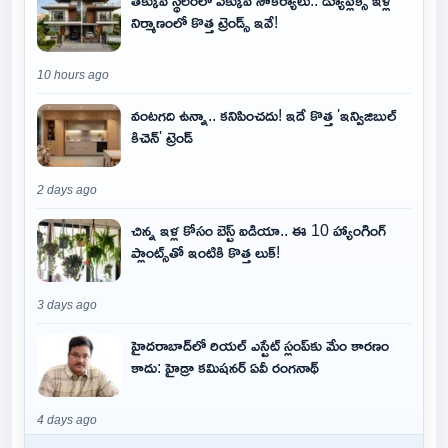
నిర్మాణంలో కొత్త ట్రెండ్స్ ఇవే!
10 hours ago
వంటగది ఉన్నా.. కనిపించదు! ఇదే కొత్త 'ఇన్విజిబుల్
కిచెన్' ట్రెండ్
2 days ago
చిన్న ఇళ్ల కోసం బెస్ట్ ఐడియా.. ఈ 10 హ్యాంగింగ్
ప్లాంట్స్‌తో ఇంటికి కొత్త లుక్!
3 days ago
హైదరాబాద్‌లో రియల్ ఎస్టేట్ స్లంప్‌కు మేం కారణం
కాదు: హైడ్రా కమిషనర్ ఏవీ రంగనాథ్
4 days ago