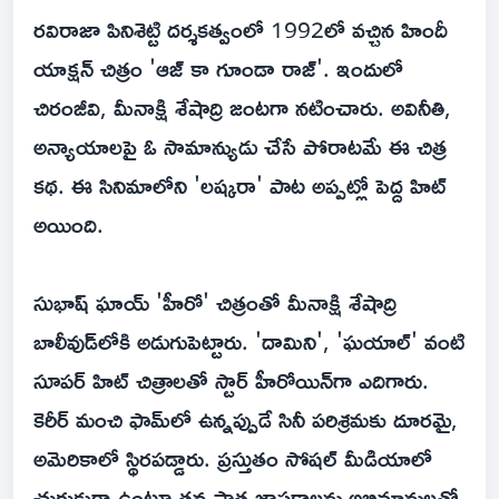
రవిరాజా పినిశెట్టి దర్శకత్వంలో 1992లో వచ్చిన హిందీ
యాక్షన్ చిత్రం 'ఆజ్ కా గూండా రాజ్'. ఇందులో
చిరంజీవి, మీనాక్షి శేషాద్రి జంటగా నటించారు. అవినీతి,
అన్యాయాలపై ఓ సామాన్యుడు చేసే పోరాటమే ఈ చిత్ర
కథ. ఈ సినిమాలోని 'లష్కరా' పాట అప్పట్లో పెద్ద హిట్
అయింది.
సుభాష్ ఘాయ్ 'హీరో' చిత్రంతో మీనాక్షి శేషాద్రి
బాలీవుడ్‌లోకి అడుగుపెట్టారు. 'దామిని', 'ఘయాల్' వంటి
సూపర్ హిట్ చిత్రాలతో స్టార్ హీరోయిన్‌గా ఎదిగారు.
కెరీర్ మంచి ఫామ్‌లో ఉన్నప్పుడే సినీ పరిశ్రమకు దూరమై,
అమెరికాలో స్థిరపడ్డారు. ప్రస్తుతం సోషల్ మీడియాలో
చురుకుగా ఉంటూ తన పాత జ్ఞాపకాలను అభిమానులతో