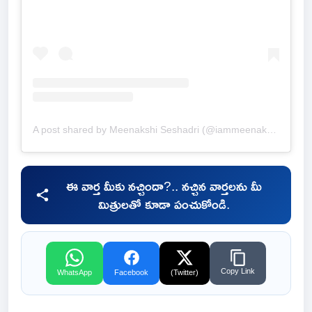
A post shared by Meenakshi Seshadri (@iammeenakshiseshadri)
ఈ వార్త మీకు నచ్చిందా?.. నచ్చిన వార్తలను మీ
మిత్రులతో కూడా పంచుకోండి.
Copy Link
WhatsApp
Facebook
(Twitter)