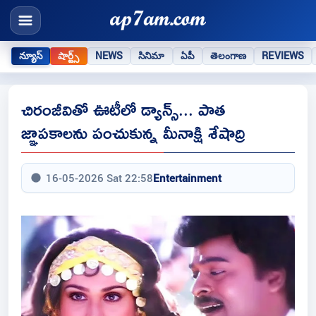
న్యూస్
షార్ట్స్
NEWS
సినిమా
ఏపీ
తెలంగాణ
REVIEWS
చిరంజీవితో ఊటీలో డ్యాన్స్... పాత
జ్ఞాపకాలను పంచుకున్న మీనాక్షి శేషాద్రి
16-05-2026 Sat 22:58
Entertainment